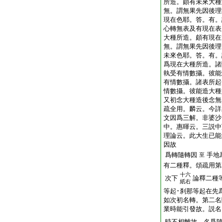
所造。頗有未來大種
無。謂無果先因後理
現在色耶。答。有。
心轉無表及有現在表
大種所造。頗有現在
無。謂無果先因後理
未來色耶。答。有。
爲現在大種所造。諸
執受有情數攝。彼能
有情數攝。諸表所起
情數攝。彼能造大種
又初念大種造後念無
疏全用。麟云。今詳
文因爲三解。非婆沙
中。惠暉云。三説中
理論云。此大生已能
因故
爲轉隨轉因
手地
至
有二種釋。頌疏用第
十六
次下
論釋二種
紙右
等起･刹那等起在先
如次初名轉。第二名
業時能引發故。説名
時不相離故。名爲