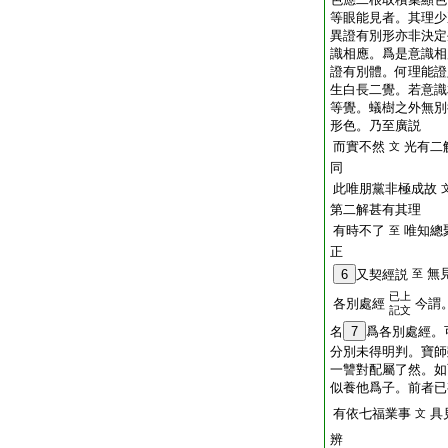
等眼能見者。其理少
異證有別形亦非決定
識相應。爲是意識相
證有別體。何理能證
生白長二覺。若意識
等覺。蟻樹之外無別
形色。乃至廣説
而實不然
光有二
文
同
此唯朋黨非極成故
第二解甚有其理
有時不了
唯知總
至
正
無
6
又契經説
至
已上
各別處經
今謂
記文
名
7
爲各別處經。
分別未得明判。寶師
一讐對配屬了然。如
似養他爲子。前者已
有依七福業事
具
文
辨