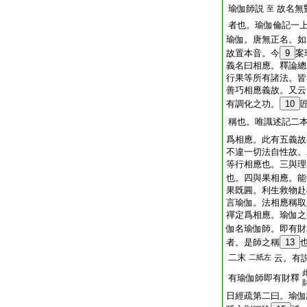
瑜伽師説
故名無
至
者也。瑜伽倫記一
瑜伽。唐無正名。如
故置本音。今
9
案
義名曰相應。釋論總
行果等所有諸法。皆
善巧相應義故。又云
有調化之功。
10
稱也。唯識述記二
爲相應。此有五義故
不違一切法自性故。
等行相應也。三與理
也。四與果相應。能
果既圓。利生救物赴
言瑜伽。法相應稱取
禪定爲相應。瑜伽之
伽名瑜伽師。即有財
者。是師之稱
13
二末
二紙左
云。有
有瑜伽師即有財釋
日經疏第二曰。瑜伽