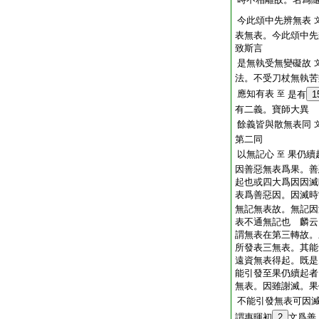
今此頌中先辨無表
表無表。今此頌中先
致斯言
是無執受無變礙故
法。不受刀杖無執苦
應知有表
至
是有
1
有二義。寶師大異
餘義皆與散無表同
第二同
以無記心
果仍續
至
因善惡無表爲果。善
起也或四大爲因因滅
表爲善惡因。因滅時
無記無表故。無記因
表不通無記也 麟云
謂無表在第三轉故。
所發表三無表。其能
遠資無表得起。既是
能引發至果仍續起者
無表。因雖謝滅。果
不能引發無表可因
謂惠暉初
2
文爲善