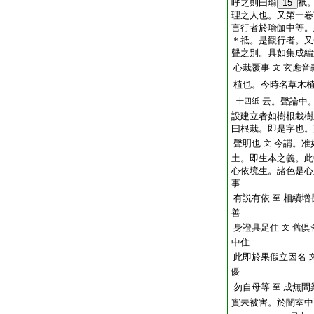
呼之則曰瑜
15
祇
理之人也。又第一卷
言行者於瑜伽中等。
＊祗。是觀行者。又
聲之別。具如集成編
心栽覆事
玄應音
文
植也。今時名草木
云。聲論中
十四紙
設建立者如樹根栽樹
曰根栽。即是字也。
聲明也
今謂。准
文
土。即生本之義。此
心依境生。諸色是心
事
有説有依
相續増
至
善
身證具足住
舊倶
文
中住
此即於果假立因名
優
勿自母等
成無間
至
實未被害。於闇室中