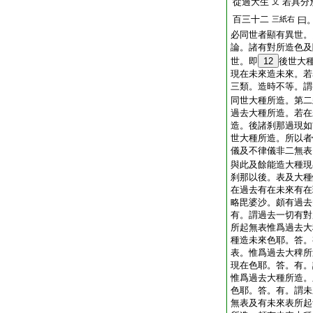
從過大生
若具分
文
百三十二
三紙右
曰
必同世者顯有異世。
論。諸有對所造色及
世。即
12
後世大
現在未來造未來。若
三類。造時不等。謂
同世大種所造。第二
過去大種所造。若在
造。後諸刹那過現如
世大種所造。所以者
儀及不律儀非二無表
與此及餘能造大種現
刹那以後。表及大種
在過去有在未來有在
略毘婆沙。頗有過去
有。謂過去一切有對
所起無表惟爲過去大
種造未來色耶。答。
表。惟爲過去大稗所
現在色耶。答。有。
惟爲過去大種所造。
色耶。答。有。謂未
無表及有未來表所起