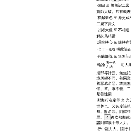
頌曰
勝無記二常
至
寶師大破。甚有義理
有漏業色
應更成
至
二屬下責文
以諸大種
不相違
至
解殊爲精當
謂前轉心
隨轉亦
至
七
明此論
十一紙右
有餘部説
無無記
至
五十八
輪論
明大衆
左紙
胤部等計云。無無記
境所望不同。善惡業
善惡感名惡。故無無
何。答。唯不善。二
是善性攝
那伽行在定等
光
文
世尊也。又智度論第
無。伽名罪。阿羅諸
罪。
4
復次那伽或
諸阿羅漢中最大力。
行中龍力大。陸行