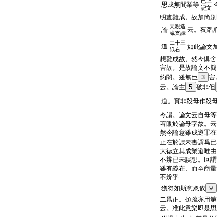
已上
思成無間業等
記文
明晝難成。故加簡別
天親造
論
云。夜蹈
流支譯
二十三
道
如此論文
紙右
想難成故。然今倶舍
害故。是故論文不簡
約闇。雖無巨
3
害
云。論主
5
破非但
道。實非殺母作殺
今謂。論文云自母等
著眼於論母字故。云
然今論意雖成逆罪在
正在於誤未害謂爲已
大徳立其成業道唯由
不辨已未誤想。叵謂
雖有義在。而至商量
不辨乎
獲得如斯意衆依
9
二爲正。頌疏亦用第
云。准此意樂即是思