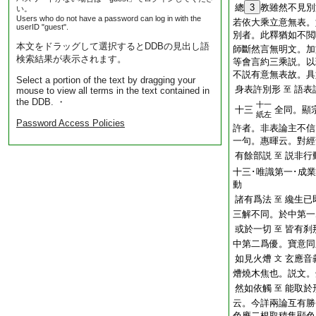
總
3
教雖然不見別
い。
Users who do not have a password can log in with the
若依大乘立意無表。
userID "guest".
別者。此釋猶如不閲
本文をドラッグして選択するとDDBの見出し語
師斷然言無明文。加
検索結果が表示されます。
等會言約三乘説。以
不説有意無表故。具
Select a portion of the text by dragging your
身表許別形
語表
至
mouse to view all terms in the text contained in
the DDB. ・
十一
十三
全同。顯
紙左
Password Access Policies
許者。非表論主不信
一句。惠暉云。對經
有餘部説
説非行
至
十三･唯識第一･成
動
諸有爲法
纔生已
至
三解不同。於中第一
或於一切
皆有刹
至
中第二爲優。寶意同
如見火㷮
玄應音
文
㷮燒木焦也。説文。
然如依觸
能取於
至
云。今詳兩論互有勝
色應二根取積集顯色