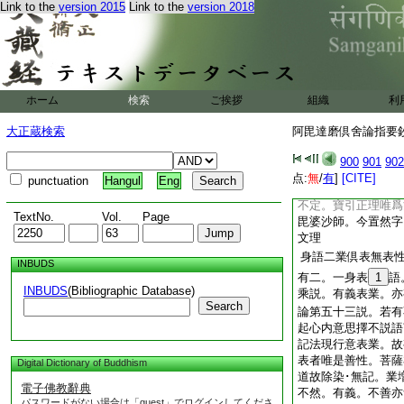
Link to the
version 2015
Link to the
version 2018
欝金栴檀等
玄應
文
名。出罽賓國。其花
爛壓取汁。以物和之
氣。亦用爲香也
若約所依
意等起
至
ホーム
検索
ご挨拶
組織
利
云。何故語表體即語
大正蔵検索
阿毘達磨倶舍論指要鈔 
意。以離語言無別聲
色表思業故。立身業
900
901
902
性。意業隨等起由此
点:
無
/
有
]
[CITE]
punctuation
Hangul
Eng
毘婆沙師
所等起
至
不定。寶引正理唯爲
TextNo.
Vol.
Page
毘婆沙師。今置然字
文理
身語二業倶表無表
INBUDS
有二。一身表
1
語
INBUDS
(Bibliographic Database)
乘説。有義表業。亦
Search
論第五十三説。若有
起心内意思擇不説語
記法現行意表業。故
表者唯是善性。菩薩
Digital Dictionary of Buddhism
道故除染･無記。業
電子佛教辭典
不然。有義。不善亦
パスワードがない場合は「guest」でログインしてくださ