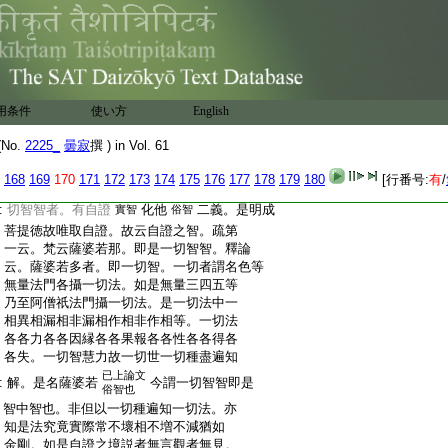
:
金剛頂大教王經私
第五
:
沙門曇寂撰
:
通序之餘
:
證一切如來一切智智等者。解云。證謂證入。
用条件
使い方
English
:
西方證菩提無量壽尊三昧也。宋譯云成
:
就。今按宋譯經最有條緒。東方明受得故
No.
2225_
曇寂
撰 ) in Vol. 61
:
云具足。南方入於潅頂菩提牙生。猶如法
:
創至生相故云獲得。西方證一切智智是窮
168
169
170
171
172
173
174
175
176
177
178
179
180
[行番号:
有
/
:
極果。猶如流至現方名成就故云成就也。一
:
切智智者。有自證
化他
二義。是明成
實智
俗智
:
菩提徳故唯取自證。故云自證之智。疏第
:
一云。梵云薩婆若那。即是一切智智。釋論
:
云。薩婆若多者。即一切智。一切者謂名色等
:
無量法門各攝一切法。如是無量三四五等
:
乃至阿僧祇法門攝一切法。是一切法中一
:
相異相漏相非漏相作相非作相等。一切法
:
各各力各各因縁各各果報各各性各各得各
:
各失。一切智慧力故一切世一切種盡遍知
已上論文
:
解。是名薩婆若
今謂一切智智即是
俗智也
:
智中智也。非但以一切種遍知一切法。亦
:
知是法究竟實際常不壞相不増不減猶如
:
金剛。如是自證之境説者無言觀者無見。