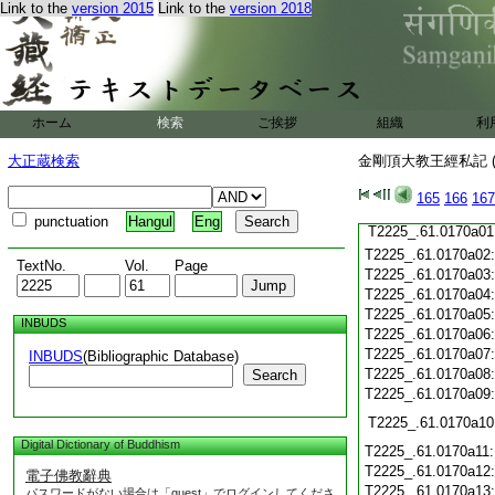
Link to the
version 2015
Link to the
version 2018
T2225_.61.0169c19:
T2225_.61.0169c20:
T2225_.61.0169c21
T2225_.61.0169c22
T2225_.61.0169c23
T2225_.61.0169c24
ホーム
検索
ご挨拶
組織
利
T2225_.61.0169c25
T2225_.61.0169c26
大正蔵検索
金剛頂大教王經私記 (
T2225_.61.0169c27
T2225_.61.0169c28
165
166
167
T2225_.61.0169c29
punctuation
Hangul
Eng
T2225_.61.0170a01
T2225_.61.0170a02
TextNo.
Vol.
Page
T2225_.61.0170a03
T2225_.61.0170a04
T2225_.61.0170a05
INBUDS
T2225_.61.0170a06
T2225_.61.0170a07
INBUDS
(Bibliographic Database)
T2225_.61.0170a08
Search
T2225_.61.0170a09
T2225_.61.0170a10
Digital Dictionary of Buddhism
T2225_.61.0170a11
T2225_.61.0170a12
電子佛教辭典
T2225_.61.0170a13
パスワードがない場合は「guest」でログインしてくださ