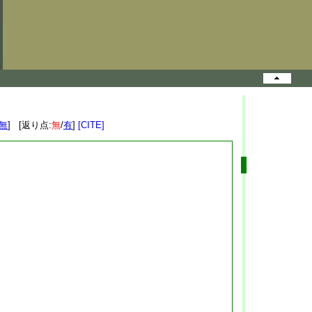
無
] [返り点:
無
/
有
]
[CITE]