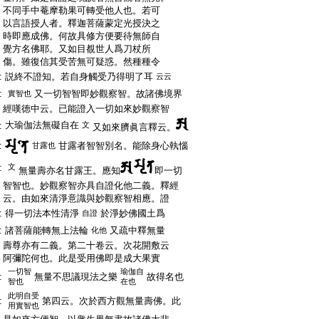
:
不同手中菴摩勒果可轉受他人也。若可
:
以言語授人者。釋迦菩薩蒙定光授決之
:
時即應成佛。何故具修方便要待無師自
:
覺方名佛耶。又如目覩世人爲刀杖所
:
傷。雖復信其受苦無可疑惑。然種種令
:
説終不證知。若自身觸受乃得明了耳
云云
:
又一切智智即妙觀察智。故諸佛境界
實智也
:
經嘆徳中云。已能證入一切如來妙觀察智
大瑜伽法無礙自在
:
文
又如來臍眞言釋云。
:
甘露者智智別名。能除身心執惱
甘露也
:
文
無量壽亦名甘露王。應知
即一切
:
智智也。妙觀察智亦具自證化他二義。釋經
:
云。由如來清淨意識與妙觀察智相應。證
:
得一切法本性清淨
於淨妙佛國土爲
自證
:
諸菩薩能轉無上法輪
又疏中釋無量
化他
:
壽尊亦有二義。第二十卷云。次花開敷云
:
阿彌陀何也。此是受用佛即是成大果實
一切智
瑜伽自
:
無量不思議現法之樂
故得名也
智也
在也
此明自受
:
第四云。次於西方觀無量壽佛。此
用實智也