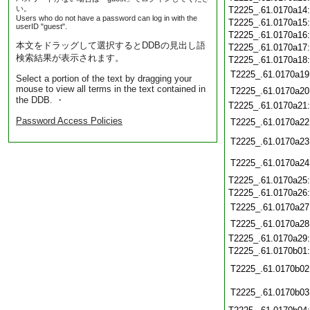
い。
T2225_.61.0170a14
Users who do not have a password can log in with the
T2225_.61.0170a15
userID "guest".
T2225_.61.0170a16
本文をドラッグして選択するとDDBの見出し語
T2225_.61.0170a17
検索結果が表示されます。
T2225_.61.0170a18
T2225_.61.0170a19
Select a portion of the text by dragging your
mouse to view all terms in the text contained in
T2225_.61.0170a20
the DDB. ・
T2225_.61.0170a21
Password Access Policies
T2225_.61.0170a22
T2225_.61.0170a23
T2225_.61.0170a24
T2225_.61.0170a25
T2225_.61.0170a26
T2225_.61.0170a27
T2225_.61.0170a28
T2225_.61.0170a29
T2225_.61.0170b01
T2225_.61.0170b02
T2225_.61.0170b03