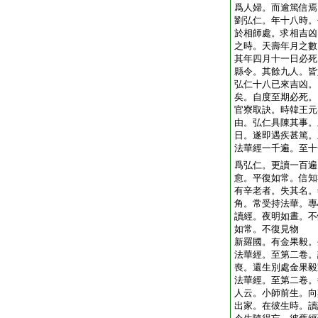
爲人婦。而逾篤信焉
劉弘仁。年十八時。
於相師處。求相吉凶
之時。天壽年月之數
其年四月十一日必死
縣令。其餘九人。皆
弘仁十八已來吉凶。
矣。自度至期必死。
官寮取訣。時韓王元
由。弘仁具陳其事。
日。遂即遇疾甚篤。
法華經一千遍。至十
爲弘仁。更讀一百遍
愈。平復如常。信知
有辛老者。失其名。
角。常受持法華。專
讀經。夜明如晝。不
如常。不復見物
新羅國。有金果毅。
法華經。至第二卷。
喪。還生別處金果毅
法華經。至第二卷。
人云。小師前生。向
出家。在彼生時。讀