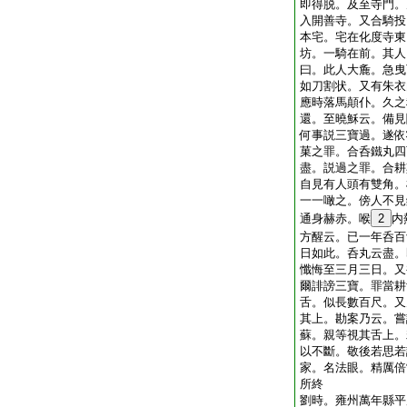
即得脱。及至寺門。
入開善寺。又合騎投
本宅。宅在化度寺東
坊。一騎在前。其人
曰。此人大麁。急曳
如刀割状。又有朱衣
應時落馬顛仆。久之
還。至曉穌云。備見
何事説三寶過。遂依
菓之罪。合呑鐵丸四
盡。説過之罪。合耕
自見有人頭有雙角。
一一噉之。傍人不見
通身赫赤。喉
2
内
方醒云。已一年呑百
日如此。呑丸云盡。
懺悔至三月三日。又
爾誹謗三寶。罪當耕
舌。似長數百尺。又
其上。勘案乃云。嘗
蘇。親等視其舌上。
以不斷。敬後若思若
家。名法眼。精厲倍
所終
劉時。雍州萬年縣平