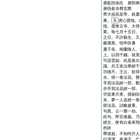
唐藍田徐氏 唐郎將
唐悟眞寺釋玄際
齊大祖高皇帝。姓蕭
乘。
5
虎心寶地。
指。度僧立寺。大啓
業。毎七月十五日。
之日。不許殺生。又
嚴傑異。恒申供養
蕭子良。南蘭陵人。
上。以四千錢。就竟
可請雲副。此是眞出
識。共王造法華經千
功徳不。王云。欲得
水。得一卷法花。覺
手寫法花經一部。觀
亦手寫法花經一部。
空從東方來。授副信
末。夢一人送經一卷
部法花。試略披看。
句異。云一塵一劫。
此句。即言推義。乃
經文。便有白雀來翔
所終
釋道超。不知何許人
行清潔。有弟子。亡