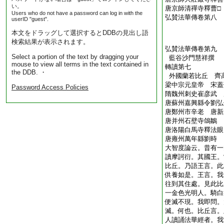
い。
唐京師清禪寺釋曹□
Users who do not have a password can log in with the
弘賛法華傳卷第八
userID "guest".
本文をドラッグして選択するとDDBの見出し語
検索結果が表示されます。
弘賛法華傳卷第九
Select a portion of the text by dragging your
藍谷沙門慧祥撰
mouse to view all terms in the text contained in
轉讀第七
the DDB. ・
外國蘭若比丘 齊
梁中宗元皇帝 宋蓋
Password Access Policies
隋魏州刺史崔彦武 
唐蘇州嘉興縣令劉弘
唐鄭州市辛老 唐新
唐并州石壁寺鴿鶵
唐洛陽白馬寺釋法眼
唐雍州萬年縣劉時
大智度論云。昔有一
讀摩訶衍。其國王。
比丘。乃語王言。此
供養如是。王言。我
往到其住處。見此比
一金色光明人。騎白
便滅不現。我即問。
滅。何也。比丘言。
人讀誦法華經者。我