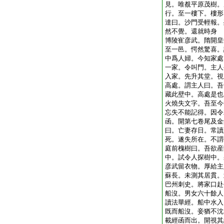
見。唯覩平原茂樹。
行。至一樓下。樓形
達曰。沙門受輕報。
然不覺。還就時身
博陵寉彦武。隋開皇
至一邑。愕然驚喜。
中爲人婦。今知家處
一家。令叫門。主人
入家。先升其堂。視
高處。謂主人曰。吾
藏此壁中。高處是也
火燒失文字。吾至今
忘失不能記得。因令
函。開第七卷尾及金
曰。亡妻存日。常讀
死。遂失所在。不謂
庭前槐樹曰。吾欲産
中。試令人探樹中。
彦武留衣物。厚給主
蘇長。未測其居貫。
巴州刺史。將家口赴
船沒。男女六十餘人
讀法華經。船中水入
既而船沒。妾猶不沈
載經函而出。開視其