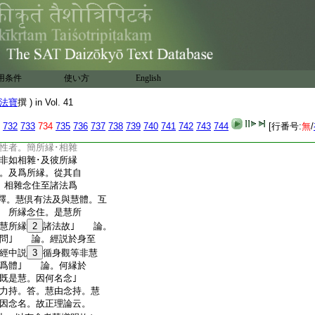
可別分
19
析。各各別
云 前説與此
20
論同
謂後後位善根増長。
有説。欻然非愛相起。此
一能發瞋。二令不樂。此
相。以所習事。若未自在。爲
用条件
使い方
English
於所習已得自在。
｣ 論。何等名爲四
法寶
撰 ) in Vol. 41
論。此四念住至所縁別故。
念住至三種念住。此牒第
732
733
734
735
736
737
738
739
740
741
742
743
744
[行番号:
無
/
思･修三慧爲體。即以此
性者。簡所縁･相雜
非如相雜･及彼所縁
。及爲所縁。從其自
。相雜念住至諸法爲
釋。慧倶有法及與慧體。互
 所縁念住。是慧所
慧所縁
2
諸法故｣ 論。
。問｣ 論。經説於身至
經中説
3
循身觀等非慧
慧爲體｣ 論。何縁於
既是慧。因何名念｣
力持。答。慧由念持。慧
因念名。故正理論云。