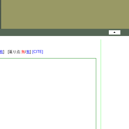
有
] [返り点:
無
/
有
]
[CITE]