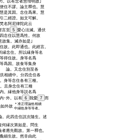
力。以有念者慧増明故｣
住不謬。論主釋也。慧
慧是其因。念住爲果。慧
引二經證。如文可解。
梵名阿尼律陀此云
經言至
5
愛心法滅。通伏
四念住以慧爲性。何故
意故集。滅亦如是｣
住故。此即通也。此經言。
是所縁念住。所以縁身等名
等得住故。身等名爲
等爲因。故食等集身
｣ 論。又念住別至各
･倶相續中。分四念住各
。身等念住各有三種。
故。且身念住有三種
内。縁他身等説名爲
内･外。以有
6
我愛
7
而
＊准正理論他相續
猶如外故
中縁他身等等者。
。此四念住説次隨生。述
復何縁次第如是。問生
麁者應先觀故。第一釋也。
麁細生故。然非由此