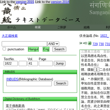
Link to the
version 2015
Link to the
version 2018
隨其所應如是應分分
觀名成滿位。正理論
或如前説觀究竟相。
如畦中水汎溢漫流。
有二種。其二者何。
中
21
但有令不樂
ホーム
検索
ご挨拶
組織
利
求成滿故起欣樂。此
止息希求故無欣樂
大正蔵検索
倶舍論疏 (No.
1822_
念住體。問也｣ 
答也｣ 論。自性
729
730
731
一自性釋也。即聞･
punctuation
Hangul
Eng
三慧名三念住 言自
以慧爲體名爲自性。
TextNo.
Vol.
Page
非是念住。與念住雜
性名爲念住｣ 論
體。牒餘
1
二念住
INBUDS
相雜故總名相雜念住
縁。＊亦攝於慧。以
INBUDS
(Bibliographic Database)
Search
寧知自性是慧非餘
循觀用故。答。以契
不能。故知念住以
慧立念住名。問。體
Digital Dictionary of Buddhism
論。毘婆沙師至由楔
電子佛教辭典
名念住。此之果慧從
パスワードがない場合は「guest」でログインしてくださ