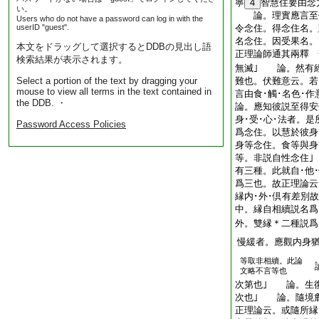
寧
4
智慧住要由念
い。
論。理實應言至便
Users who do not have a password can log in with the
userID "guest".
令念住。得念住名。
名念住。因受果名。
本文をドラッグして選択するとDDBの見出し語
正理論師通其兩釋 
検索結果が表示されます。
無滅｣ 論。然有
Select a portion of the text by dragging your
難也。伏難意云。若
mouse to view all terms in the text contained in
言由食･觸･名色･作
the DDB. ・
論。應知彼説至得安
身･受･心･法者。
Password Access Policies
爲念住。以慧於彼身
身等念住。食等與身
等。非説自性念住
有三種。此就自･他
爲三也。故正理論云
縁内･外･倶有差別
中。縁自相續説名爲
外。雙縁＊二種説爲
慢緩者。應觀内身
等取非相續。此論
論
文略不言等也
次第也｣ 論。生
次也｣ 論。隨境
正理論云。或隨所縁