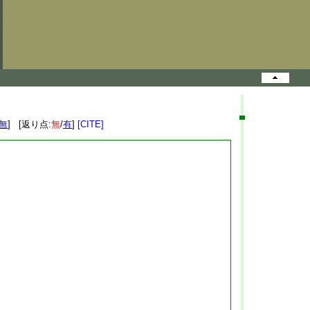
無
] [返り点:
無
/
有
]
[CITE]