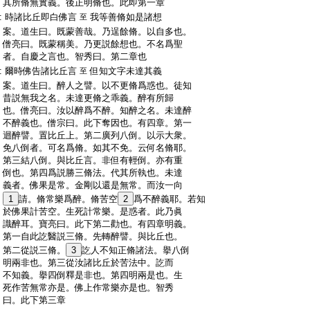
:
其所脩無實義。後正明脩也。此即第一章
:
時諸比丘即白佛言
我等善脩如是諸想
至
:
案。道生曰。既蒙善哉。乃逞餘脩。以自多也。
:
僧亮曰。既蒙稱美。乃更説餘想也。不名爲聖
:
者。自慶之言也。智秀曰。第二章也
:
爾時佛告諸比丘言
但知文字未達其義
至
:
案。道生曰。醉人之譬。以不更脩爲惑也。徒知
:
昔説無我之名。未達更脩之乖義。醉有所歸
:
也。僧亮曰。汝以醉爲不醉。知醉之名。未達醉
:
不醉義也。僧宗曰。此下奪因也。有四章。第一
:
迴醉譬。置比丘上。第二廣列八倒。以示大衆。
:
免八倒者。可名爲脩。如其不免。云何名脩耶。
:
第三結八倒。與比丘言。非但有輕倒。亦有重
:
倒也。第四爲説勝三脩法。代其所執也。未達
:
義者。佛果是常。金剛以還是無常。而汝一向
:
1
請。脩常樂爲醉。脩苦空
2
爲不醉義耶。若知
:
於佛果計苦空。生死計常樂。是惑者。此乃眞
:
識醉耳。寶亮曰。此下第二勸也。有四章明義。
:
第一自此訖醫説三脩。先轉醉譬。與比丘也。
:
第二從説三脩。
3
訖人不知正脩諸法。擧八倒
:
明兩非也。第三從汝諸比丘於苦法中。訖而
:
不知義。擧四倒釋是非也。第四明兩是也。生
:
死作苦無常亦是。佛上作常樂亦是也。智秀
:
曰。此下第三章