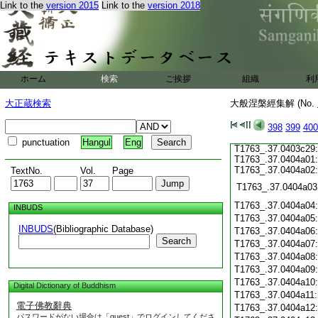
T1763_.37.0403c17
Link to the
version 2015
Link to the
version 2018
T1763_.37.0403c18
T1763_.37.0403c19
T1763_.37.0403c20
T1763_.37.0403c21
T1763_.37.0403c22
ホーム
検索
ご挨拶
組織
利
T1763_.37.0403c23
T1763_.37.0403c24
大正蔵検索
大般涅槃經集解 (No.
T1763_.37.0403c25:
T1763_.37.0403c26:
T1763_.37.0403c27:
398
399
400
T1763_.37.0403c28:
punctuation
Hangul
Eng
T1763_.37.0403c29:
T1763_.37.0404a01:
T1763_.37.0404a02:
TextNo.
Vol.
Page
T1763_.37.0404a03
T1763_.37.0404a04
INBUDS
T1763_.37.0404a05
INBUDS
(Bibliographic Database)
T1763_.37.0404a06
Search
T1763_.37.0404a07
T1763_.37.0404a08
T1763_.37.0404a09
T1763_.37.0404a10
Digital Dictionary of Buddhism
T1763_.37.0404a11
電子佛教辭典
T1763_.37.0404a12
パスワードがない場合は「guest」でログインしてくださ