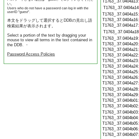
T1763_.37.0404a13
い。
T1763_.37.0404a14
Users who do not have a password can log in with the
userID "guest".
T1763_.37.0404a15
T1763_.37.0404a16
本文をドラッグして選択するとDDBの見出し語
T1763_.37.0404a17
検索結果が表示されます。
T1763_.37.0404a18
Select a portion of the text by dragging your
T1763_.37.0404a19
mouse to view all terms in the text contained in
T1763_.37.0404a20
the DDB. ・
T1763_.37.0404a21
Password Access Policies
T1763_.37.0404a22
T1763_.37.0404a23
T1763_.37.0404a24
T1763_.37.0404a25
T1763_.37.0404a26
T1763_.37.0404a27
T1763_.37.0404a28
T1763_.37.0404a29
T1763_.37.0404b01
T1763_.37.0404b02
T1763_.37.0404b03
T1763_.37.0404b04
T1763_.37.0404b05
T1763_.37.0404b06
T1763_.37.0404b07