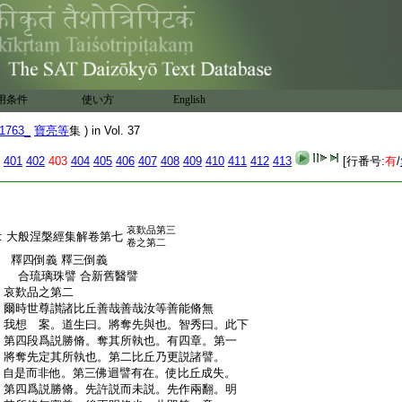
:
判也。法瑤曰。從快説以來。比丘雖自説解。猶
:
未自審。今欲取定於佛。故先呈昔解。歎無我
:
想爲眞也。佛若非之。則今解是也。如其不非。
:
今解何必是耶。芭蕉譬明解無我也。漿澤譬
:
眞言其身。理自無我。不假言其心解。七葉華。
:
美脩無我得入涅槃也。寶亮曰。此第三章。欲
用条件
使い方
English
:
還脩昔教也
:
大般涅槃經集解卷第六
1763_
寶亮等
集 ) in Vol. 37
401
402
403
404
405
406
407
408
409
410
411
412
413
[行番号:
有
/
哀歎品第三
:
大般涅槃經集解卷第七
卷之第二
:
釋四倒義 釋三倒義
:
合琉璃珠譬 合新舊醫譬
:
哀歎品之第二
:
爾時世尊讃諸比丘善哉善哉汝等善能脩無
:
我想 案。道生曰。將奪先與也。智秀曰。此下
:
第四段爲説勝脩。奪其所執也。有四章。第一
:
將奪先定其所執也。第二比丘乃更説諸譬。
:
自是而非他。第三佛迴譬有在。使比丘成失。
:
第四爲説勝脩。先許説而未説。先作兩翻。明