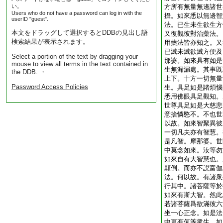
い。
方所有無量無邊諸世
Users who do not have a password can log in with the
攝。如來悉以無邊智
userID "guest".
法。已生未生欲生方
本文をドラッグして選択するとDDBの見出し語
又復觀彼對治藥法。
検索結果が表示されます。
用藥法皆亦知之。又
已滅未滅欲滅方便及
Select a portion of the text by dragging your
那婆。如來具有如是
mouse to view all terms in the text contained in
生無漏漏處。其事既
the DDB. ・
上下。十方一切無量
Password Access Policies
生。具足如是諸煩惱
悉用佛眼具足觀知。
世尊具足如是大慈悲
意捨憐愍不。不也世
以故。如來智聚異彼
一切凡夫亦有智慧。
是凡智。摩那婆。世
中莫念如來。汝等勿
如來自有大智慧也。
顛倒。而亦不説富伽
法。何以故。有諸衆
行其中。諸菩薩等於
如來有斯大智。然此
若諸菩薩爲欲滿彼六
坐一心正念。如是法
中更有何等衆生。如