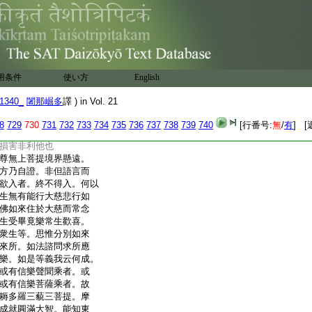
是等事皆由成就彼呪術故」
呪名曰隱藏。若有受持
内心智業皆悉能知。摩
間故。方便示現而言知
成一切通也。摩那婆。世
爲善。如來正教無如是
用条件
使い方
English
處。既不顯明亦不開許。
雖或隨喜亦不應行。摩
1340_
闍那崛多
譯 ) in Vol. 21
許此何事須行。上名意
尚不應行。何況世尊諸弟
8
729
730
731
732
733
734
735
736
737
738
739
740
[行番号:
無
/
有
] [
。以是因縁如來應供正遍
損害非利他也
尊無上菩提境界懸遠。
方乃自證。非但語言而
欲入者。終不得入。何以
生無有能行大慈悲行如
佛如來住於大慈而常念
生受畢竟樂常生歡喜。
衆生等。思惟分別如來
來所。如法諮問求所應
樂。如是等義我云何成。
或有信樂聲聞乘者。或
或有信樂菩薩乘者。故
耨多羅三藐三菩提。摩
成就圓滿大智。能知東