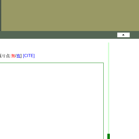
返り点:
無
/
有
]
[CITE]