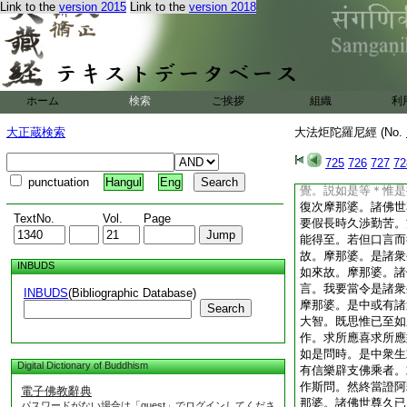
Link to the
version 2015
Link to the
version 2018
切蟲獸
4
鳴叫。如
復次摩那婆。更有一
滿七日已。乃至他人
那婆。此等但是爲世
彼言説音聲。云何能
間呪術於佛法中不得
ホーム
検索
ご挨拶
組織
利
等。無智愚人持呪之
如來有時亦生隨喜。
大正蔵検索
大法炬陀羅尼經 (No.
那婆。如來世尊既不
言。世尊。世間之人
725
726
727
72
子等。佛言。摩那婆
punctuation
Hangul
Eng
覺。説如是等＊惟是
復次摩那婆。諸佛世
TextNo.
Vol.
Page
要假長時久渉勤苦。
能得至。若但口言而
故。摩那婆。是諸衆
INBUDS
如來故。摩那婆。諸
言。我要當令是諸衆
INBUDS
(Bibliographic Database)
摩那婆。是中或有諸
Search
大智。既思惟已至如
作。求所應喜求所應
如是問時。是中衆生
Digital Dictionary of Buddhism
有信樂辟支佛乘者。
作斯問。然終當證阿
電子佛教辭典
那婆。諸佛世尊久已
パスワードがない場合は「guest」でログインしてくださ