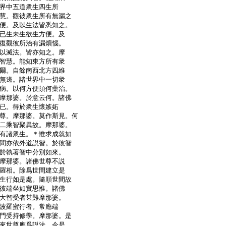
界中五道衆生四生所
慧。觀彼衆生所有無漏之
便。及以生法皆悉知之。
已生未生欲生方便。及
復觀彼所治有漏煩惱。
以滅法。皆亦知之。摩
智慧。能知東方所有衆
爾。自餘南西北方四維
無邊。諸世界中一切衆
病。以何方便須何藥治。
摩那婆。於意云何。諸佛
已。得於衆生懷嫉妬
尊。摩那婆。莫作斯見。何
二乘智聚異故。摩那婆。
有諸衆生。＊惟求成就如
間亦依外道説智。於彼智
於執著智中分別如來。
摩那婆。諸佛世尊不説
羅相。除爲世間建立是
生行如是處。隨順世間故
彼端坐如實思惟。諸佛
大智受者甚難摩那婆。
波羅蜜行者。常應端
門受持修學。摩那婆。是
來世尊應爲説法。今是