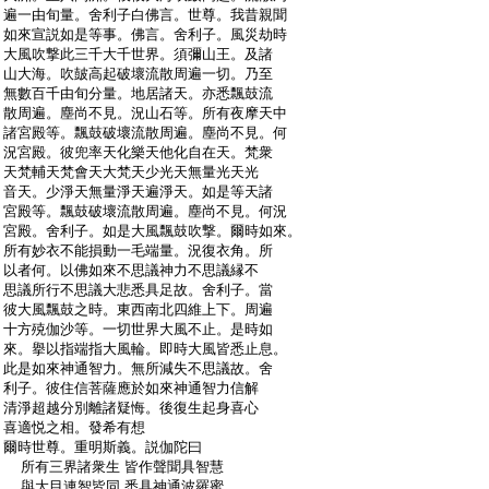
:
遍一由旬量。舍利子白佛言。世尊。我昔親聞
:
如來宣説如是等事。佛言。舍利子。風災劫時
:
大風吹撃此三千大千世界。須彌山王。及諸
:
山大海。吹皷高起破壞流散周遍一切。乃至
:
無數百千由旬分量。地居諸天。亦悉飄鼓流
:
散周遍。塵尚不見。況山石等。所有夜摩天中
:
諸宮殿等。飄鼓破壞流散周遍。塵尚不見。何
:
況宮殿。彼兜率天化樂天他化自在天。梵衆
:
天梵輔天梵會天大梵天少光天無量光天光
:
音天。少淨天無量淨天遍淨天。如是等天諸
:
宮殿等。飄鼓破壞流散周遍。塵尚不見。何況
:
宮殿。舍利子。如是大風飄鼓吹撃。爾時如來。
:
所有妙衣不能損動一毛端量。況復衣角。所
:
以者何。以佛如來不思議神力不思議縁不
:
思議所行不思議大悲悉具足故。舍利子。當
:
彼大風飄鼓之時。東西南北四維上下。周遍
:
十方殑伽沙等。一切世界大風不止。是時如
:
來。擧以指端指大風輪。即時大風皆悉止息。
:
此是如來神通智力。無所減失不思議故。舍
:
利子。彼住信菩薩應於如來神通智力信解
:
清淨超越分別離諸疑悔。後復生起身喜心
:
喜適悦之相。發希有想
:
爾時世尊。重明斯義。説伽陀曰
:
所有三界諸衆生 皆作聲聞具智慧
:
與大目連智皆同 悉具神通波羅蜜