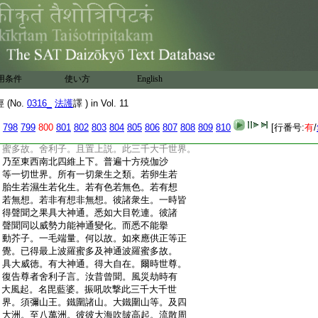
:
所有一切聲聞功徳威勢精進力。能神通變
:
化隨所表示。比佛如來。百分不及一。千分不
:
及一。百千分不及一。一倶胝分不及一。百倶
:
胝分不及一。千倶胝分不及一。百千倶胝分
:
不及一。算分數分及譬喩分。乃至烏波尼殺
:
曇分。皆不及一。何以故。如來應供正等正覺。
用条件
使い方
English
:
已得最上波羅蜜多故。舍利子。如來以神通
:
力。於此地中置一芥子。以佛如來加持力故。
(No.
0316_
法護
譯 ) in Vol. 11
:
彼諸聲聞一切威勢神通力能而悉不能擧彼
:
芥子。復不能動一毛端量。何以故。如來應供
798
799
800
801
802
803
804
805
806
807
808
809
810
[行番号:
有
/
:
正等正覺。已得最上波羅蜜多及神通波羅
:
蜜多故。舍利子。且置上説。此三千大千世界。
:
乃至東西南北四維上下。普遍十方殑伽沙
:
等一切世界。所有一切衆生之類。若卵生若
:
胎生若濕生若化生。若有色若無色。若有想
:
若無想。若非有想非無想。彼諸衆生。一時皆
:
得聲聞之果具大神通。悉如大目乾連。彼諸
:
聲聞同以威勢力能神通變化。而悉不能擧
:
動芥子。一毛端量。何以故。如來應供正等正
:
覺。已得最上波羅蜜多及神通波羅蜜多故。
:
具大威徳。有大神通。得大自在。爾時世尊。
:
復告尊者舍利子言。汝昔曾聞。風災劫時有
:
大風起。名毘藍婆。振吼吹撃此三千大千世
:
界。須彌山王。鐵圍諸山。大鐵圍山等。及四
:
大洲。至八萬洲。彼彼大海吹皷高起。流散周