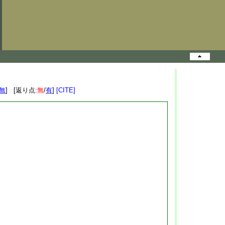
無
] [返り点:
無
/
有
]
[CITE]