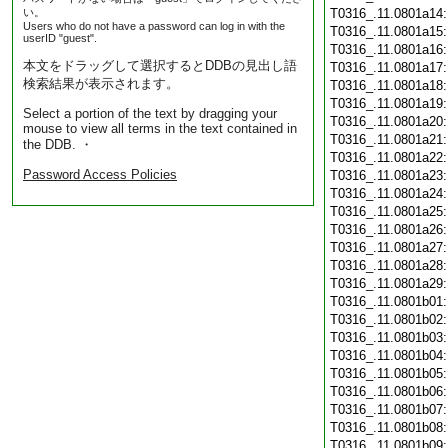
い。
T0316_.11.0801a14
Users who do not have a password can log in with the
T0316_.11.0801a15
userID "guest".
T0316_.11.0801a16
本文をドラッグして選択するとDDBの見出し語
T0316_.11.0801a17
検索結果が表示されます。
T0316_.11.0801a18
T0316_.11.0801a19
Select a portion of the text by dragging your
T0316_.11.0801a20
mouse to view all terms in the text contained in
T0316_.11.0801a21
the DDB. ・
T0316_.11.0801a22
Password Access Policies
T0316_.11.0801a23
T0316_.11.0801a24
T0316_.11.0801a25
T0316_.11.0801a26
T0316_.11.0801a27
T0316_.11.0801a28
T0316_.11.0801a29
T0316_.11.0801b01
T0316_.11.0801b02
T0316_.11.0801b03
T0316_.11.0801b04
T0316_.11.0801b05
T0316_.11.0801b06
T0316_.11.0801b07
T0316_.11.0801b08
T0316_.11.0801b09