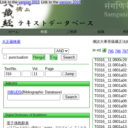
Link to the
version 2015
Link to the
version 2018
T0316_.11.0800c18
T0316_.11.0800c19
T0316_.11.0800c20
T0316_.11.0800c21
T0316_.11.0800c22
T0316_.11.0800c23
ホーム
検索
ご挨拶
組織
利
T0316_.11.0800c24
T0316_.11.0800c25
大正蔵検索
佛説大乘菩薩藏正法經 
T0316_.11.0800c26
T0316_.11.0800c27
795
796
797
T0316_.11.0800c28
punctuation
Hangul
Eng
T0316_.11.0800c29
T0316_.11.0801a01
TextNo.
Vol.
Page
T0316_.11.0801a02
T0316_.11.0801a03
T0316_.11.0801a04
INBUDS
T0316_.11.0801a05
T0316_.11.0801a06
INBUDS
(Bibliographic Database)
T0316_.11.0801a07
Search
T0316_.11.0801a08
T0316_.11.0801a09
T0316_.11.0801a10
Digital Dictionary of Buddhism
T0316_.11.0801a11
T0316_.11.0801a12
電子佛教辭典
T0316_.11.0801a13
パスワードがない場合は「guest」でログインしてくださ