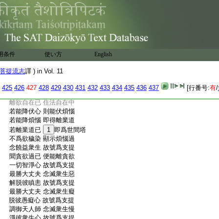
:
帝釋分坐共治天事。貪無厭故於天退沒。下
:
閻浮提遂便終沒。時無量稱王告作愛王言。
:
如上衆事。汝於未來當如是説。無量稱王豪
:
富自在。貪求無厭自取命終。作是語已即便
:
命終。佛言。大王當知。勿作異觀。莫生猶豫疑
:
惑之心。爾時無量稱王。豈異人乎。我身是也。
用条件
使い方
English
:
大王。是故當知諸根如幻。境界如夢。大王。
:
如是應當繋心正觀。勿信於他。爾時世尊。即
菩提流志
譯 ) in Vol. 11
:
説偈言
:
常樂法自在 數數策其心
425
426
427
428
429
430
431
432
433
434
435
436
437
[行番号:
有
/
:
貪欲自在中 智心應遠離
:
離欲自在已 住法自在中
:
若能降伏心 則能伏煩惱
:
若能降煩惱 即得離業道
:
若離業道已
1
即爲世間塔
:
不爲欲穢染 顯示煩惱過
:
念饒益衆生 故號爲支提
:
聞貪欲過已 便能離貪欲
:
一切智淨心 故號爲支提
:
最勝大丈夫 念滅衆生惡
:
解脱彼瞋恚 故號爲支提
:
最勝大丈夫 念滅衆生癡
:
脱彼愚癡心 故號爲支提
:
調御天人師 念滅衆生慢
:
淨彼衆生心 故號爲支提