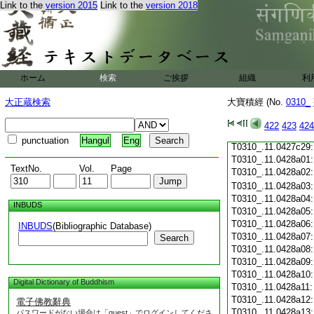
Link to the
version 2015
Link to the
version 2018
T0310_.11.0427c18
T0310_.11.0427c19
T0310_.11.0427c20
T0310_.11.0427c21
T0310_.11.0427c22
T0310_.11.0427c23
ホーム
検索
ご挨拶
組織
利
T0310_.11.0427c24
T0310_.11.0427c25
大正蔵検索
大寶積經 (No.
0310_
T0310_.11.0427c26
T0310_.11.0427c27
422
423
424
T0310_.11.0427c28
punctuation
Hangul
Eng
T0310_.11.0427c29
T0310_.11.0428a01
TextNo.
Vol.
Page
T0310_.11.0428a02
T0310_.11.0428a03
T0310_.11.0428a04
INBUDS
T0310_.11.0428a05
T0310_.11.0428a06
INBUDS
(Bibliographic Database)
T0310_.11.0428a07
Search
T0310_.11.0428a08
T0310_.11.0428a09
T0310_.11.0428a10
Digital Dictionary of Buddhism
T0310_.11.0428a11
T0310_.11.0428a12
電子佛教辭典
T0310_.11.0428a13
パスワードがない場合は「guest」でログインしてくださ