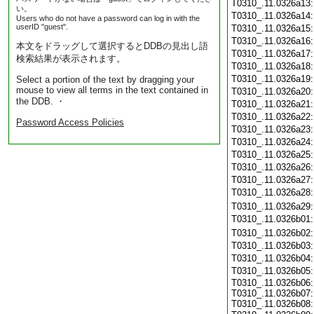
T0310_.11.0326a13
い。
T0310_.11.0326a14
Users who do not have a password can log in with the
userID "guest".
T0310_.11.0326a15
T0310_.11.0326a16
本文をドラッグして選択するとDDBの見出し語
T0310_.11.0326a17
検索結果が表示されます。
T0310_.11.0326a18
T0310_.11.0326a19
Select a portion of the text by dragging your
mouse to view all terms in the text contained in
T0310_.11.0326a20
the DDB. ・
T0310_.11.0326a21
T0310_.11.0326a22
Password Access Policies
T0310_.11.0326a23
T0310_.11.0326a24
T0310_.11.0326a25
T0310_.11.0326a26
T0310_.11.0326a27
T0310_.11.0326a28
T0310_.11.0326a29
T0310_.11.0326b01
T0310_.11.0326b02
T0310_.11.0326b03
T0310_.11.0326b04
T0310_.11.0326b05
T0310_.11.0326b06:
T0310_.11.0326b07:
T0310_.11.0326b08: