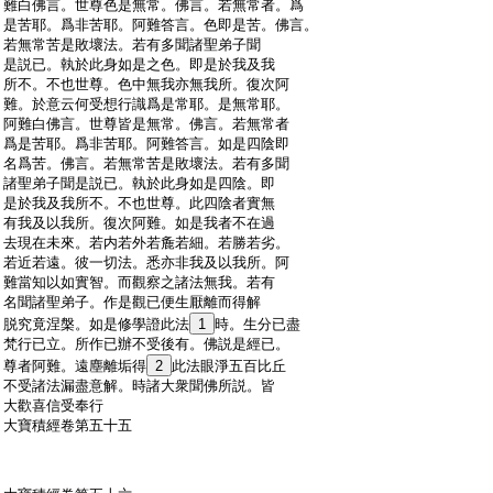
:
難白佛言。世尊色是無常。佛言。若無常者。爲
:
是苦耶。爲非苦耶。阿難答言。色即是苦。佛言。
:
若無常苦是敗壞法。若有多聞諸聖弟子聞
:
是説已。執於此身如是之色。即是於我及我
:
所不。不也世尊。色中無我亦無我所。復次阿
:
難。於意云何受想行識爲是常耶。是無常耶。
:
阿難白佛言。世尊皆是無常。佛言。若無常者
:
爲是苦耶。爲非苦耶。阿難答言。如是四陰即
:
名爲苦。佛言。若無常苦是敗壞法。若有多聞
:
諸聖弟子聞是説已。執於此身如是四陰。即
:
是於我及我所不。不也世尊。此四陰者實無
:
有我及以我所。復次阿難。如是我者不在過
:
去現在未來。若内若外若麁若細。若勝若劣。
:
若近若遠。彼一切法。悉亦非我及以我所。阿
:
難當知以如實智。而觀察之諸法無我。若有
:
名聞諸聖弟子。作是觀已便生厭離而得解
:
脱究竟涅槃。如是修學證此法
1
時。生分已盡
:
梵行已立。所作已辦不受後有。佛説是經已。
:
尊者阿難。遠塵離垢得
2
此法眼淨五百比丘
:
不受諸法漏盡意解。時諸大衆聞佛所説。皆
:
大歡喜信受奉行
:
大寶積經卷第五十五