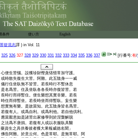
用条件
使い方
English
菩提流志
譯 ) in Vol. 11
325
326
327
328
329
330
331
332
333
334
335
336
337
[行番号:
有
/
:
心便生苦惱。設獲珍財慳貪悋惜常加守護。
:
或時散失復生大苦。阿難。此五陰身一一威
:
儀行住坐臥無不皆苦。若長時行不暫休息
:
是名爲苦。住及坐臥各各長時亦復皆苦。若
:
長時行而得暫住。便生樂想其實非樂。若長
:
時住而得暫坐。若長時坐而得暫臥。妄生樂
:
想實無有樂。是故當知。此五陰身皆名爲苦。
:
若復有人。或爲自利。或爲利他。若自他倶利。
:
應當厭患如是諸苦出家修學則於涅槃解脱
:
之法爲不唐捐。若復有人或以衣服臥具醫
:
藥資生之具供養彼者獲大果報威徳名聞」
:
佛告阿難。於意云何。色是常耶。是無常耶。阿