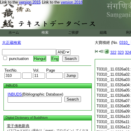
Link to the
version 2015
Link to the
version 2018
ホーム
検索
ご挨拶
組織
利
大正蔵検索
大寶積經 (No.
0310_
322
323
324
punctuation
Hangul
Eng
T0310_.11.0326a01
TextNo.
Vol.
Page
T0310_.11.0326a02
T0310_.11.0326a03
T0310_.11.0326a04
INBUDS
T0310_.11.0326a05
INBUDS
(Bibliographic Database)
T0310_.11.0326a06
Search
T0310_.11.0326a07
T0310_.11.0326a08
T0310_.11.0326a09
T0310_.11.0326a10
Digital Dictionary of Buddhism
T0310_.11.0326a11
電子佛教辭典
T0310_.11.0326a12
パスワードがない場合は「guest」でログインしてくださ