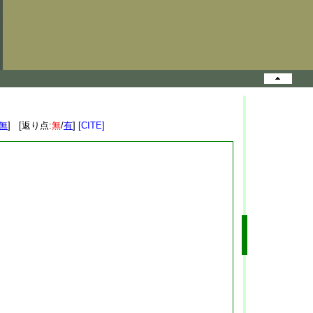
無
] [返り点:
無
/
有
]
[CITE]