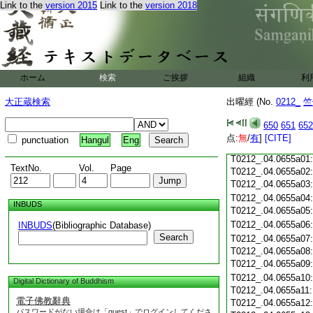
Link to the
version 2015
Link to the
version 2018
T0212_.04.0654c18
T0212_.04.0654c19
T0212_.04.0654c20
T0212_.04.0654c21
T0212_.04.0654c22
T0212_.04.0654c23
ホーム
検索
ご挨拶
組織
利
T0212_.04.0654c24
T0212_.04.0654c25
大正蔵検索
出曜經 (No.
0212_
竺
T0212_.04.0654c26
T0212_.04.0654c27
650
651
652
T0212_.04.0654c28
点:
無
/
有
]
[CITE]
punctuation
Hangul
Eng
T0212_.04.0654c29
T0212_.04.0655a01
TextNo.
Vol.
Page
T0212_.04.0655a02
T0212_.04.0655a03
T0212_.04.0655a04
INBUDS
T0212_.04.0655a05
T0212_.04.0655a06
INBUDS
(Bibliographic Database)
Search
T0212_.04.0655a07
T0212_.04.0655a08
T0212_.04.0655a09
T0212_.04.0655a10
Digital Dictionary of Buddhism
T0212_.04.0655a11
電子佛教辭典
T0212_.04.0655a12
パスワードがない場合は「guest」でログインしてくださ