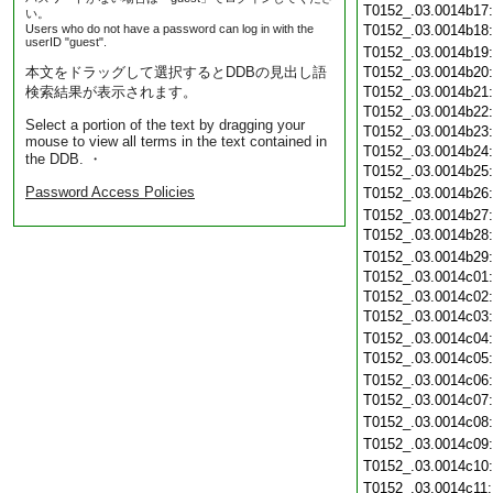
T0152_.03.0014b17
い。
Users who do not have a password can log in with the
T0152_.03.0014b18
userID "guest".
T0152_.03.0014b19
本文をドラッグして選択するとDDBの見出し語
T0152_.03.0014b20
検索結果が表示されます。
T0152_.03.0014b21
T0152_.03.0014b22
Select a portion of the text by dragging your
T0152_.03.0014b23
mouse to view all terms in the text contained in
T0152_.03.0014b24
the DDB. ・
T0152_.03.0014b25
Password Access Policies
T0152_.03.0014b26
T0152_.03.0014b27
T0152_.03.0014b28
T0152_.03.0014b29
T0152_.03.0014c01
T0152_.03.0014c02
T0152_.03.0014c03
T0152_.03.0014c04
T0152_.03.0014c05
T0152_.03.0014c06
T0152_.03.0014c07
T0152_.03.0014c08
T0152_.03.0014c09
T0152_.03.0014c10
T0152_.03.0014c11