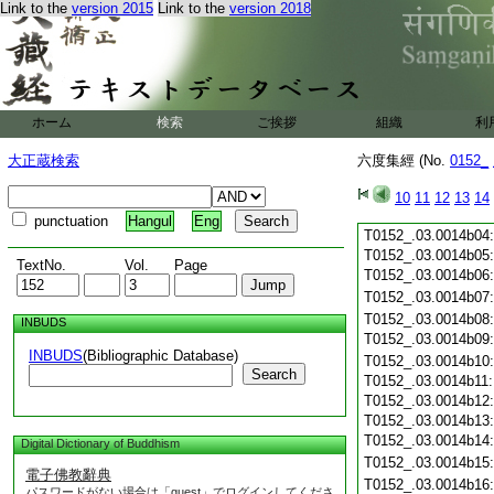
Link to the
version 2015
Link to the
version 2018
T0152_.03.0014a23
T0152_.03.0014a24
T0152_.03.0014a25
T0152_.03.0014a26
T0152_.03.0014a27
ホーム
検索
ご挨拶
T0152_.03.0014a28
組織
利
T0152_.03.0014a29
大正蔵検索
六度集經 (No.
0152_
T0152_.03.0014b01
T0152_.03.0014b02
10
11
12
13
14
T0152_.03.0014b03
punctuation
Hangul
Eng
T0152_.03.0014b04
T0152_.03.0014b05
TextNo.
Vol.
Page
T0152_.03.0014b06
T0152_.03.0014b07
T0152_.03.0014b08
INBUDS
T0152_.03.0014b09
INBUDS
(Bibliographic Database)
T0152_.03.0014b10
Search
T0152_.03.0014b11
T0152_.03.0014b12
T0152_.03.0014b13
T0152_.03.0014b14
Digital Dictionary of Buddhism
T0152_.03.0014b15
電子佛教辭典
T0152_.03.0014b16
パスワードがない場合は「guest」でログインしてくださ