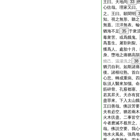
王曰。天地尚
33
心信哉。理家又曰。
之。王曰。願聞明
知。視之無形。聽之
無蓋。汪洋無表。輪
猶海不足
35
于衆
毒衆苦。或爲餓鬼。
爲畜生。屠割剥裂。
獲爲人。處胎十月。
身。墮地之痛猶高隕
燒己。温湯洗之
38
猶刃自剥。如斯諸痛
後。諸根竝熟。首白
心悲。轉成重病。四
臥須人醫來加惱。命
筋碎骨。孔竅都塞。
若其昇天。天亦有貧
盡罪來。下入太山餓
王曰善哉。佛説苦要
夫有必空。猶若兩木
火木倶盡。二事皆空
今者磨滅不覩所之。
哉。佛説空要。我心
地水火風矣。強爲地
風。命盡神去。四大