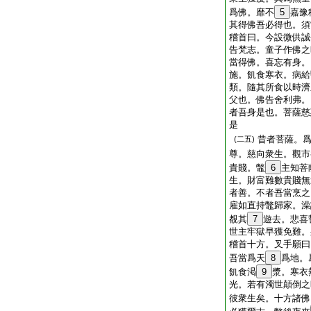
爲佛。靡不
5
嘉豫
其得佛吾必得也。須
稽首曰。今設微供誠
告梵志。童子作佛之
當得佛。喜忘有身。
施。飢食寒衣。病給
類。隨其所食以時濟
父也。佛告舍利弗。
者吾身是也。菩薩慈
是
昔者菩薩。
(二五)
尊。慈向衆生。觀市
貴賤。鼈
6
主知菩
生。財富難數貴賤無
者善。不者吾當烹之
雇如直持鼈歸家。澡
覩其
7
遊去。悲喜
世主牢獄早獲免難。
稽首十方。叉手願曰
吾當爲天
8
爲地。
飢食渇
9
漿。寒衣
光。若有濁世顛倒之
彼衆生矣。十方諸佛