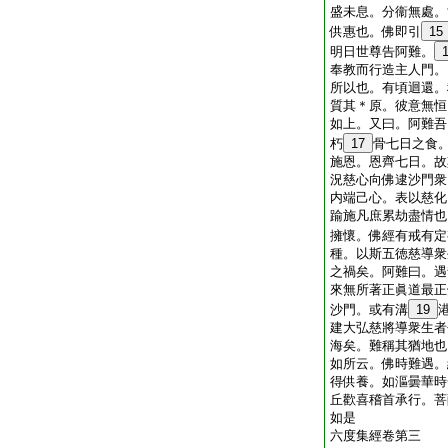
盛未息。分衞無處。
供惠也。佛即引
15
明日世尊告阿難。
奉教而行造主人門。
所以也。有頃迴還。
質其＊原。彼意無恒
如上。又曰。阿難吾
朽
17
骨七日之食
施恩。恩齊七日。故
況慈心向佛逮沙門衆
内端己心。表以慈化
踰施凡庶累劫盡情也
擁懷。佛經有戒有定
種。以斯五徳慈導衆
之禍矣。阿難曰。遇
來無所著正眞道最正
沙門。或有溝
19
建大弘慈將導衆生者
海矣。難稱其猶地也
如所云。佛時難遇。
得供養。如漚曇華時
丘歡喜稽首承行。菩
如是
六度集經卷第三