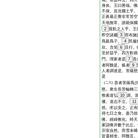
身矣。王曰善哉。佛
不保。豈況國土乎。
正眞最正覺非常苦空
天地無常。誰能保國
2
貧飢之人乎。王
即空諸藏
3
而布施
爲親爲子。
4
民服
欣。含笑
6
且行。
至於茲乎。四方歎徳
門。理家者是
7
吾
者阿難是。狐者
9
人者調達是。菩薩慈
是
昔者菩薩爲
(二六)
愍。衆生長苦輪轉三
惟索道弘
10
原。
擾。道志不立。
11
然。求以安之。正有
得七日之食。盡乃捨
佛。經緯教化。時天
家請佛并數千比丘。
宗室僉然。而雪未晞
皆還精舍。阿難言。