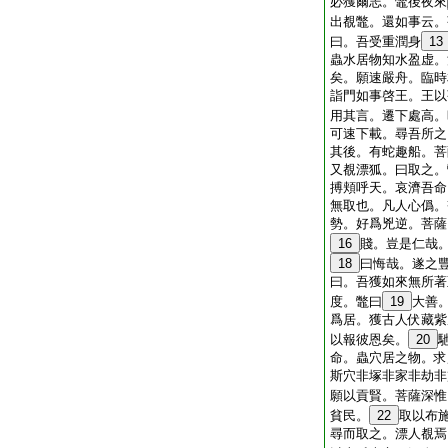
必獲爾志。鼈後夜來
出覩鼈。還如事云。
曰。吾受重潤身
13
蟲水居物知水盈虚。
矣。願速嚴舟。臨時
詣門如事啓王。王以
用其言。遷下處高。
可速下載。尋吾所之
其後。有蛇趣船。菩
又覩漂狐。曰取之。
搏頬呼天。哀濟吾命
無取也。凡人心僞。
勢。好爲兇逆。菩薩
16
賤。豈是仁哉
18
曰悔哉。遂之
曰。吾獲如來無所著
度。鼈曰
19
大善
爲居。獲古人伏藏紫
以報彼恩矣。
20
命。蟲穴居之物。求
斯穴非塚非家非劫非
願以貢賢。菩薩深惟
貧民。
22
取以布
尋而取之。漂人覩焉