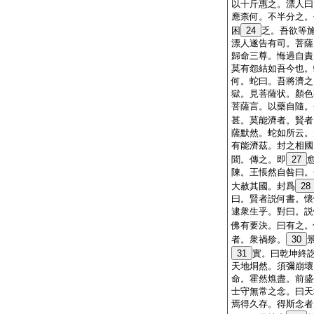
以十斤惠之。漂人曰
應柰何。不半分之。
困
24
乏。吾欲等
漂人遂告有司。菩薩
歸命三尊。悔過自責
莫有怨結如吾今也。
何。蛇曰。吾將濟之
獄。見菩薩状。顏色
菩薩言。以藥自隨。
甚。莫能濟者。賢者
薩默然。蛇如所云。
有能濟茲。封之相國
聞。傳之。即
27
陳。王悵然自咎曰。
大赦其國。封爲
28
曰。賢者説何書。懷
逮衆生乎。對曰。説
佛有要決。曰有之。
者。衆禍殄。
30
31
實。曰乾坤終
天地烔然。須彌崩壞
命。霍然燋盡。前盛
士守無常之念。曰天
焉得久存。得斯念者