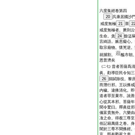
六度集經卷第四
20
呉康居國沙
戒度無極
21
章
2
戒度無極者。厥則云
生命。貪
24
餘盜
言綺語。嫉恚癡心。
取宗廟物。懷兇逆。
就脯割。
醢市朝
恩普濟矣
昔者菩薩爲
(二七)
眞。勸導臣民令知三
26
捐賦除役。黎
而潛行邪。王以佛戒
内穢。違佛清化。即
道者罪至棄市。訛善
心從其本邪。菩薩年
聞令驚曰。釋眞從邪
儀富貴無外。六樂由
飡之命。得覩三尊至
俗記籍萬億之卷。身
闇於三尊不聞佛經。
言。即有戮死之患。