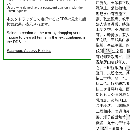
江流矣。天帝釋下以
い。
Users who do not have a password can log in with the
流停止。猶柱植地。
userID "guest".
遙覩水中有壺流下。
本文をドラッグして選択するとDDBの見出し語
靈。取之觀焉。覩帝
検索結果が表示されます。
婦人懷育温煖。時滿
上聖之智。不啓而自
Select a portion of the text by dragging your
有。力幹勢援。兼人
mouse to view all terms in the text contained in
子之吼。王即具白象
the DDB. ・
聖嗣。令征隣國。四
Password Access Policies
伐所
26
生之國。
有能却斯敵者乎。
視敵所由攻城何方。
之。王即視敵所由
聲曰。夫逆之大。其
招二世咎。斯一也。
斯二也。恃勢殺親毒
斯三逆其惡無蓋。爾
捉其乳天令湩射遍百
乳情哀。僉然倶曰。
叉手歩進。叩頭悔過
二國和睦。情過伯叔
善。諸子覩世無常
穢垢。九十九子皆得
父
37
王崩爲王。