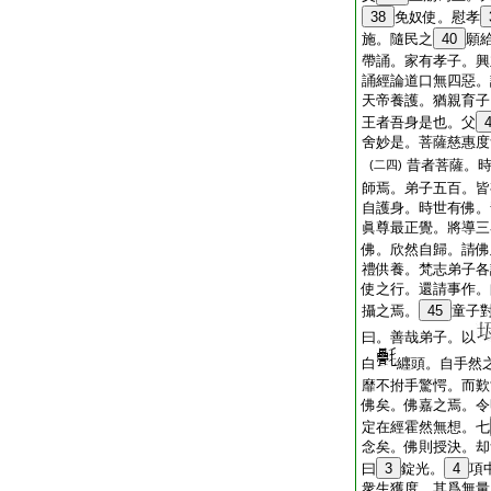
38
免奴使。慰孝
施。隨民之
40
願
帶誦。家有孝子。興
誦經論道口無四惡。
天帝養護。猶親育子
王者吾身是也。父
舍妙是。菩薩慈惠度
昔者菩薩。
(二四)
師焉。弟子五百。皆
自護身。時世有佛。
眞尊最正覺。將導三
佛。欣然自歸。請佛
禮供養。梵志弟子各
使之行。還請事作。
攝之焉。
45
童子
曰。善哉弟子。以
白
纒頭。自手然
靡不拊手驚愕。而歎
佛矣。佛嘉之焉。令
定在經霍然無想。七
念矣。佛則授決。却
曰
3
錠光。
4
項
衆生獲度。其爲無量