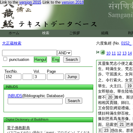
Link to the
version 2015
Link to the
version 2018
衆生成濟萬物。斯大
萬物所由生矣。菩薩
如是
昔有獨母爲
(二三)
有
8
徨。餉過食時
ホーム
検索
ご挨拶
存斯人。絶欲棄邪厥
組織
利
10
不如少惠淨戒
大正蔵検索
六度集經 (No.
0152_
鉢中。蓮華一
12
放光明。母喜歎曰。
10
11
12
13
14
生百子若
14
茲。
punctuation
Hangul
Eng
其靈集梵志小便之處
生。時滿生女。梵志
TextNo.
Vol.
Page
歩。守居護火。女與
之。令行索火。女至
華生。火主曰。
19
INBUDS
女即順命。華生陸地
INBUDS
(Bibliographic Database)
靡不
20
雅奇。斯
Search
相相其貴賤。師曰。
王命賢臣娉迎禮備。
懷妊時滿生卵百枚。
豫刻芭蕉爲鬼形像。
Digital Dictionary of Buddhism
面。惡露塗
21
芭
電子佛教辭典
王
23
惑信矣。群
パスワードがない場合は「guest」でログインしてくださ