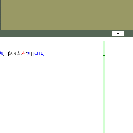
無
] [返り点:
有
/
無
]
[CITE]