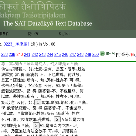
:
法能學
般若波羅蜜
當
得
薩婆若
不。不也
二
一
レ
二
一
:
世尊。於
汝意
云何。五受
12
蔭假名是菩薩不。
二
一
:
如
是世尊。於
汝意
云何。五受＊蔭假名有
生
レ
二
一
二
:
滅垢淨
不。不也世尊。於
汝意
云何。若法但
一
二
一
:
有
名字
。非
身非
身業
。非
口非
口業
。非
意
二
一
レ
二
一
レ
二
一
レ
:
非
意業
。不
生不
滅不
垢不
淨。如
是法能
二
一
レ
レ
レ
レ
レ
用条件
使い方
English
:
學
般若波羅蜜
得
薩婆若
不。不也世尊。菩
二
一
二
一
:
薩摩訶薩若能如
是學
般若波羅蜜
。當
得
レ
二
一
レ
二
o.
0223_
鳩摩羅什
譯 ) in Vol. 08
:
薩婆若
。以
無所得
故。須菩提白
佛言。世尊。
一
二
一
レ
:
菩薩摩訶薩應
如
是學
般若波羅蜜
。
13
得
阿
下
レ
二
一
中
238
239
240
241
242
243
244
245
246
247
248
249
250
[行番号:
有
/
:
耨多羅三藐三菩提
如
幻人
14
學。何以故。世
上
二
一
:
尊。當
知五＊蔭即是幻人。幻人即是五＊蔭。
レ
:
佛告
須菩提
。於
汝意
云何。是五＊蔭學
般若
二
一
二
一
二
:
波羅蜜
當
得
薩婆若
不。不也世尊。何以故。
一
レ
二
一
:
是五＊蔭性無
所有
。無
所有
性亦不
可
得。
二
一
二
一
レ
レ
:
佛告
須菩提
。於
汝意
云何。如
夢五＊蔭學
二
一
二
一
レ
二
:
般若波羅蜜
。當
得
薩婆若
不。不也世尊。何
一
レ
二
一
:
以故。夢性無
所有
。無
所有
性亦不
可
得。
二
一
二
一
レ
レ
:
於
汝意
云何。如
1
嚮如
影如
焔如
化五＊蔭。
二
一
レ
レ
レ
レ
:
學
般若波羅蜜
。當
得
薩婆若
不。不也世尊。
二
一
レ
二
一
:
何以故。＊嚮影焔化性無
所有
無
所有
性亦
二
一
二
一
:
不
可
得。六情亦如
是世尊。
2
五蔭即是六情
レ
レ
レ
:
六情即是五＊蔭。
3
如
是法皆内空故不
可
レ
レ
:
得。乃至無法有法空故不
可
得。須菩提白
レ
レ
レ