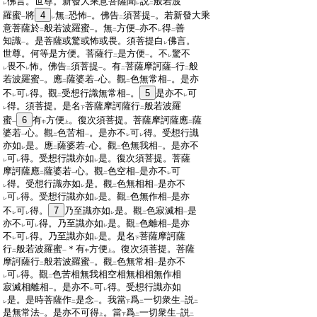
:
佛言。世尊。新發大乘意菩薩聞
説
般若波
レ
レ
二
:
羅蜜
將
4
無
恐怖
。佛告
須菩提
。若新發大乘
一
レ
二
一
二
一
:
意菩薩於
般若波羅蜜
。無
方便
亦不
得
善
二
一
二
一
レ
二
:
知識
。是菩薩或驚或怖或畏。須菩提白
佛言。
一
レ
:
世尊。何等是方便。菩薩行
是方便
。不
驚不
二
一
レ
:
畏不
怖。佛告
須菩提
。有
菩薩摩訶薩
行
般
レ
レ
二
一
二
一
二
:
若波羅蜜
。應
薩婆若
心。觀
色無常相
。是亦
一
二
一
二
一
:
不
可
得。觀
受想行識無常相
。
5
是亦不
可
レ
レ
二
一
レ
:
得。須菩提。是名
菩薩摩訶薩行
般若波羅
レ
下
二
:
蜜
6
有
方便
。復次須菩提。菩薩摩訶薩應
薩
一
中
上
二
:
婆若
心。觀
色苦相
。是亦不
可
得。受想行識
一
二
一
レ
レ
:
亦如
是。應
薩婆若
心。觀
色無我相
。是亦不
レ
二
一
二
一
:
可
得。受想行識亦如
是。復次須菩提。菩薩
レ
レ
レ
:
摩訶薩應
薩婆若
心。觀
色空相
是亦不
可
二
一
二
一
レ
:
得。受想行識亦如
是。觀
色無相相
是亦不
レ
レ
二
一
:
可
得。受想行識亦如
是。觀
色無作相
是亦
レ
レ
レ
二
一
:
不
可
得。
7
乃至識亦如
是。觀
色寂滅相
是
レ
レ
レ
二
一
:
亦不
可
得。乃至識亦如
是。觀
色離相
是亦
レ
レ
レ
二
一
:
不
可
得。乃至識亦如
是。是名
菩薩摩訶薩
レ
レ
レ
下
:
行
般若波羅蜜
＊有
方便
。復次須菩提。菩薩
二
一
中
上
:
摩訶薩行
般若波羅蜜
。觀
色無常相
是亦不
二
一
二
一
:
可
得。觀
色苦相無我相空相無相相無作相
レ
レ
二
:
寂滅相離相
。是亦不
可
得。受想行識亦如
一
レ
レ
:
是。是時菩薩作
是念
。我當
爲
一切衆生
説
レ
二
一
下
二
一
二
:
是無常法
。是亦不可得
。當
爲
一切衆生
説
一
上
下
二
一
二