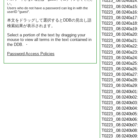
T0223_.08.0240a14
い。
T0223_.08.0240a15
Users who do not have a password can log in with the
userID "guest".
T0223_.08.0240a16
T0223_.08.0240a17
本文をドラッグして選択するとDDBの見出し語
T0223_.08.0240a18
検索結果が表示されます。
T0223_.08.0240a19
T0223_.08.0240a20
Select a portion of the text by dragging your
mouse to view all terms in the text contained in
T0223_.08.0240a21
the DDB. ・
T0223_.08.0240a22
T0223_.08.0240a23
Password Access Policies
T0223_.08.0240a24
T0223_.08.0240a25
T0223_.08.0240a26
T0223_.08.0240a27
T0223_.08.0240a28
T0223_.08.0240a29
T0223_.08.0240b01
T0223_.08.0240b02
T0223_.08.0240b03
T0223_.08.0240b04
T0223_.08.0240b05
T0223_.08.0240b06
T0223_.08.0240b07
T0223_.08.0240b08
T0223_.08.0240b09