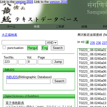
T0223_.08.0239c19
Link to the
version 2015
Link to the
version 2018
T0223_.08.0239c20
T0223_.08.0239c21
T0223_.08.0239c22
T0223_.08.0239c23
T0223_.08.0239c24
ホーム
検索
ご挨拶
組織
利
T0223_.08.0239c25
T0223_.08.0239c26
大正蔵検索
摩訶般若波羅蜜經 (N
T0223_.08.0239c27
T0223_.08.0239c28
235
236
237
T0223_.08.0239c29
punctuation
Hangul
Eng
T0223_.08.0240a01
T0223_.08.0240a02
TextNo.
Vol.
Page
T0223_.08.0240a03
T0223_.08.0240a04
T0223_.08.0240a05
INBUDS
T0223_.08.0240a06
T0223_.08.0240a07
INBUDS
(Bibliographic Database)
T0223_.08.0240a08
Search
T0223_.08.0240a09
T0223_.08.0240a10
T0223_.08.0240a11
Digital Dictionary of Buddhism
T0223_.08.0240a12
電子佛教辭典
T0223_.08.0240a13
パスワードがない場合は「guest」でログインしてくださ