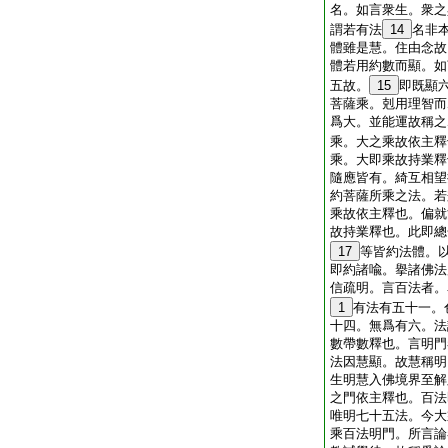
名。如言衆生。衆之
謂若有法
14
名非
體雖是慧。住由念故
體若用約數而顯。如
五故。
15
即既顯
菩薩乘。剋用理智而
爲大。並能運故稱之
乘。大之乘故依主釋
乘。大即乘故持業釋
隨應皆有。綺互相望
約菩薩所乘之法。若
乘故依主釋也。偏就
故持業釋也。此即總
17
等皆約法體。
即約諸喩。擧諸佛法
信疏明。言百法者。
1
有法有五十一。
十四。無爲有六。法
數帶數釋也。言明門
法因慧顯。故慧稱明
生明慧入佛境界至解
之門依主釋也。百法
唯明七十五法。今大
乘百法明門。所言論