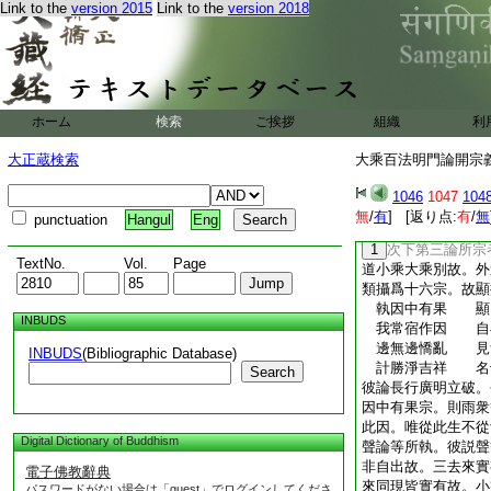
號世親。即佛所記付
Link to the
version 2015
Link to the
version 2018
主也。本習小乘遍通
乘。無著愍之託疾命
改軌弘揚造論五百。
瑜伽論義廣文繁。學
此論略亦方隅。即是
ホーム
検索
ご挨拶
組織
利
縁者。大唐貞觀
9
玄奘俗姓陳氏。洛邑
大正蔵検索
大乘百法明門論開宗義記
藏。玄文名立業成來
之禮。乃詔令其翻譯
1046
1047
104
別傳。此論即我三藏
無
/
有
] [返り点:
有
/
無
punctuation
Hangul
Eng
京大慈恩寺譯。總是
1
次下第三論所宗
TextNo.
Vol.
Page
道小乘大乘別故。外
類攝爲十六宗。故顯
執因中有果 顯
INBUDS
我常宿作因 自
邊無邊憍亂 見
INBUDS
(Bibliographic Database)
計勝淨吉祥 名
Search
彼論長行廣明立破。
因中有果宗。則雨衆
此因。唯從此生不從
Digital Dictionary of Buddhism
聲論等所執。彼説聲
非自出故。三去來實
電子佛教辭典
來同現皆實有故。小
パスワードがない場合は「guest」でログインしてくださ