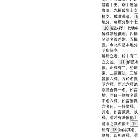
僻處中支。辯中邊論
伽論。九摧破邪山支
幢支。成唯識論。
地分。略廣分別十七
10
攝決擇十七地
解釋諸經儀則。四攝
諸法名義差別。五攝
義。今此即是本地分
明所歸竟
解所立者。於中有二
立文義。
11
解題
依。正釋有二。初離
乘。二顯百法。三解
皆依六釋。方於名義
明六釋。而此六釋總
別體合爲一名。如言
離。同目一物故名爲
不名六釋。如言無爲
六者何。一持業釋。
其名。如言藏識。以
釋。謂若有法依他士
是眼之識名依主
12
所有
13
物得其名
物故。四相違釋。謂