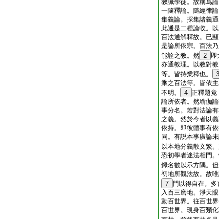
教誡學徒。故稱爲論
一隨釋論。隨經律論
集義論。採集諸義通
此通是二種論收。以
百法通解釋故。已顯
是論所依宗。百法乃
能詮之教。然
2
即
亦通教理。以教對教
等。皆持業釋也。
乘之百法等。皆依主
不明。
4
正釋題竟
論所依者。然瑜伽論
事分名。若對法論有
之義。然於今者以義
依持。即彼體事有依
同。有説本事廣論未
以本地分義散文繁。
恐初學者迷法相門。
録名數以示方隅。但
初地所觀法故。故唯
7
門以得自在。多
入百三磨地。淨天眼
動百世界。往百世界
百世界。現身百類化