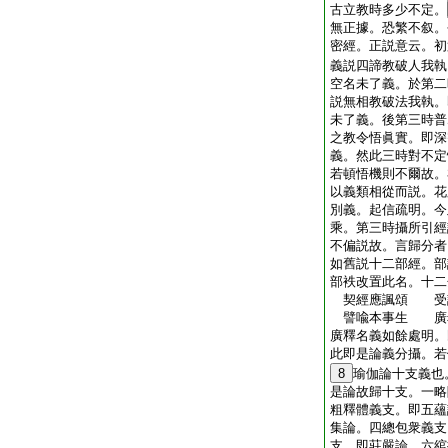
古立教時多少不定。
無正據。恐繁不叙。
密經。正説意云。初
義説四諦教破人我執
空名未了義。於第二
説無相教破法我執。
未了義。後第三時普
之教令悟眞實。即深
義。然此三時對不定
若頓悟機則不爾故。
以義類相從而説。花
別義。起信疏明。今
乘。第三時攝所引經
不偏説故。言歸分者
如舊説十二部經。部
部袟改置此名。十二
契經應諷頌 受
譬喩本事生 廣
廣釋名義如餘處明。
此即是論義分攝。若
8
瑜伽論十支義也
是論故歸十支。一略
粗釋體義支。即五蘊
集論。四總包衆義支
支。即莊嚴論。六綰