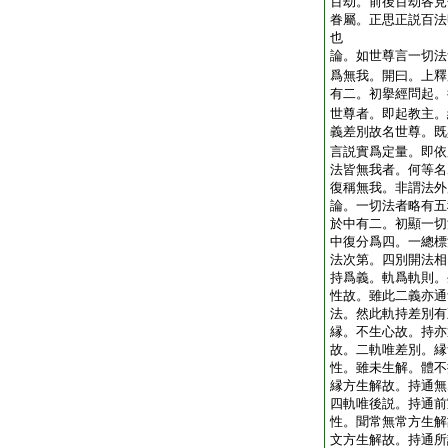
百劫。前後百劫各見
眷屬。正思正説百法
也
論。如世尊言一切法
爲無我。開曰。上釋
有二。初擧經問起。
世尊者。即起教主。
義差別故名世尊。既
言説實爲定量。即依
法皆無我者。何等名
復稱無我。非謂法外
論。一切法者略有五
於中有二。初顯一切
中復分爲四。一總標
法次第。四別開法相
持爲義。軌爲軌則。
性故。雖此二義亦通
法。然此軌持差別有
縁。不生心故。持亦
故。二軌唯差別。縁
性。雖未生解。體不
縁方生解故。持通無
四軌唯後説。持通前
性。聞常無常方生解
文方生解故。持通所