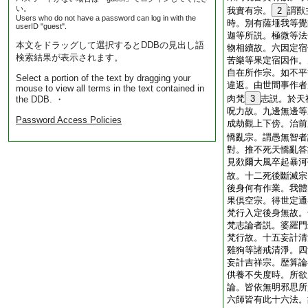
い。
我實有宗。
2
謂獸
Users who do not have a password can log in with the
時。別有薩埵我等覺
userID "guest".
迦等所説。極微等法
本文をドラッグして選択するとDDBの見出し語
物相續故。六因定宿
検索結果が表示されます。
苦樂等果定宿因作。
自在所作宗。如不平
Select a portion of the text by dragging your
違返。由世間事作者
mouse to view all terms in the text contained in
肉梵
3
志説。於天
the DDB. ・
呪力故。九邊無邊等
Password Access Policies
成劫觀上下傍。治前
憍亂宗。謂愚無智者
對。推不死天憍亂答
見欻爾大風卒起暴河
故。十二死後斷滅宗
後身何有作業。我體
果倶空宗。得世定通
梵行入定後身無故。
梵志論者説。婆羅門
梵行故。十五妄計清
雞狗等諸戒清淨。四
妄計吉祥宗。歴算論
供養不失度時。所欲
論。皆依無明邪思所
六師皆有此十六法。