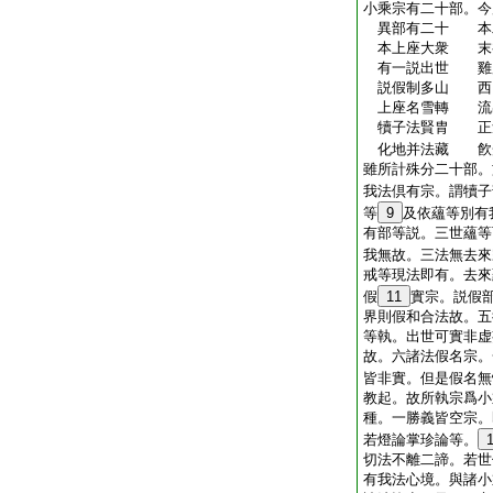
小乘宗有二十部。今
異部有二十 本
本上座大衆 末
有一説出世 雞
説假制多山 西
上座名雪轉 流
犢子法賢胄 正
化地并法藏 飮
雖所計殊分二十部。
我法倶有宗。謂犢子
等
9
及依蘊等別有
有部等説。三世蘊等
我無故。三法無去來
戒等現法即有。去來
假
11
實宗。説假
界則假和合法故。五
等執。出世可實非虚
故。六諸法假名宗。
皆非實。但是假名無
教起。故所執宗爲小
種。一勝義皆空宗。
若燈論掌珍論等。
切法不離二諦。若世
有我法心境。與諸小