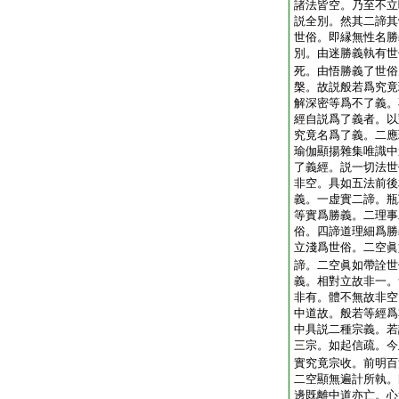
諸法皆空。乃至不立
説全別。然其二諦其
世俗。即縁無性名勝
別。由迷勝義執有世
死。由悟勝義了世俗
槃。故説般若爲究竟
解深密等爲不了義。
經自説爲了義者。以
究竟名爲了義。二應
瑜伽顯揚雜集唯識中
了義經。説一切法世
非空。具如五法前後
義。一虚實二諦。瓶
等實爲勝義。二理事
俗。四諦道理細爲勝
立淺爲世俗。二空眞
諦。二空眞如帶詮世
義。相對立故非一。
非有。體不無故非空
中道故。般若等經爲
中具説二種宗義。若
三宗。如起信疏。今
實究竟宗收。前明百
二空顯無遍計所執。
邊既離中道亦亡。心