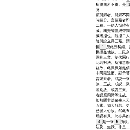
所得無所不得。是
竟
顯所歸者。所歸不同
時歸分。言歸藏者即
二種。一約人辯唯有
藏。獨覺智證與聲聞
藏者攝也。隨攝二人
隨所詮立爲三藏。謂
怛
1
攬此云契經。
機攝益他故。二毘奈
調和三業。制伏惡行
此云對法。所攝慧學
益故。此義廣如起信
中阿毘達磨。顯示菩
言歸乘者。或説一乘
無二三故。或説二乘
差別故。或説三乘。
者説應四諦等法故。
加無聞非法衆生人天
五乘。如大般若。更
已發大心故。然此五
所説有異。此亦具如
4
是一乘
5
所收
法及二無我。非是二