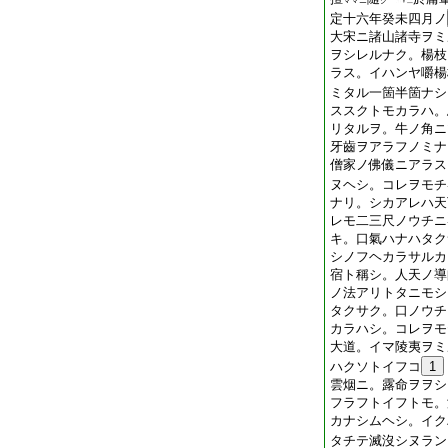
ママニ
ク
二
定十六年癸未四月ノ
大宋ニ諸山諸寺ヲミ
ヲシレルナク。楊枝
ラス。イハンヤ嚼楊
ミタル一箇半箇ナシ
ススクトモカラハ。
リタルヲ。牛ノ角ニ
牙齒ヲアラフノミナ
僧家ノ佛儀ニアラス
ヌヘシ。コレヲモチ
ナリ。シカアレハ天
レモ二三尺ノウチニ
キ。口氣ハナハタク
シノフヘカラサルカ
宿ト稱シ。人天ノ導
ノ法アリトタニモシ
タクサク。口ノウチ
カラハシ。コレヲモ
大道。イマ陵夷ヲミ
ハクソトイフコ
1
雲烟ニ。露命ヲヲシ
フラフトイフトモ。
カナシムヘシ。イク
タチテ滅沒シヌラン