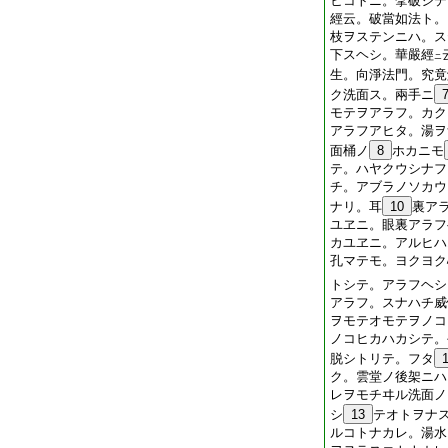
ヒコトニ。擘破シテ
經云。破當如法ト。
枝ヲステンニハ。ス
下スヘシ。華嚴經
ニ
生。向淨法門。究竟
ク洗面ス。兩手ニ
モテヲアラフ。カク
アラフアヒタ。湯ヲ
面桶ノ
8
ホカニモ
テ。ハヤクウシナフ
チ。アブラノソカウ
ナリ。耳
10
裏ア
ユヱニ。眼裏アラフ
カユヱニ。アルヒハ
孔マテモ。ヨクヨク
トシテ。アラフヘシ
アラフ。スナハチ威
ヲモテオモテヲノコ
ノコヒカハカシテ。
脱シトリテ。フタ
ク。雲堂ノ後架ニハ
レヲモチヰル洗面ノ
シ
13
テオトヲナ
ルコトナカレ。湯水