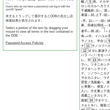
幅ノ
5
布。ナカサ
い。
ロシロカルヘカラス
Users who do not have a password can log in with the
userID "guest".
千威儀經
云
。當
ニ
ク
ニ
者當
拭
上下
頭
本文をドラッグして選択するとDDBの見出し語
ニ
ノ
ニ
レ
二
検索結果が表示されます。
手。以
一
頭
テ
ノ
ヲ
レ
二
一
鼻。四者
以
用
拭
ハハ
二
Select a portion of the text by dragging your
者不
得
拭
mouse to view all terms in the text contained in
レ
フ
ヲ
レ
レ
二
the DDB. ・
有
巾。イハユル
ル
ヲノコヒ。半分ニ
Password Access Policies
ナ
11
ヲノコフヘ
12
オヨヒ鼻涕ヲノ
ハラ･ヘソ･モモ･
レ。手
13
巾ハツ
ヲハ。ツネニホシテ
ヲフタヘニヲリテ。
テ。ソノウヘニカク
ヲホカニタレ。ウチ
雲堂ノ洗面處ハ。後
ヒ單寮ハ。便宜ノト
人ハ。方丈裏ニテ洗
居處ニシタカヒテ。
面架
14
ヲオケリ
スルトキハ。後架ニ