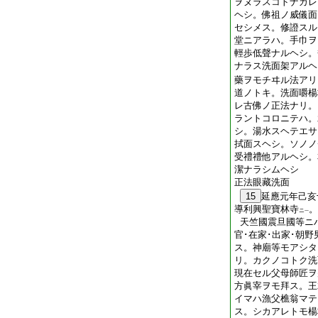
ヲヌラスコトナカレ
ヘシ。佛祖ノ威儀面
セシメス。修證スル
堂ニアラハ。手巾ヲ
輕歩低聲ナルヘシ。
ナラス洗面架アルヘ
藥ヲモチヰル法アリ
道ノトキ。洗面嚼楊
レ古佛ノ正法ナリ。
ラントコロニテハ。
シ。湯水スヘテエサ
拭面スヘシ。ソノノ
受禮禮他アルヘシ。
潔ナラシムヘシ
正法眼藏洗面
15
延應元年己亥
導利興聖寶林寺
。
ニ
一
天竺國震旦國等ニハ
官･在家･出家･朝野
ス。神廟等モアシタ
リ。カクノコトク洗
現在セル父母師匠ヲ
方眞宰ヲモ拜ス。王
イマハ漁父樵翁マテ
ス。シカアレトモ楊