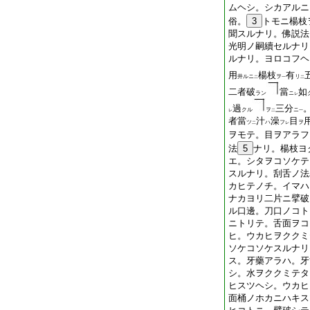
ムヘシ。シカアルニ
俗。
3
トモニ楊枝
聞スルナリ。佛説法
光明ノ嗣續セルナリ
ルナリ。ヨロコフヘ
用
楊枝
有
井ルニ
ヲ
リ
二
一
二
二者破
當
如
ラン
ニ
レ
過
三分
クル
ヲ
ニ
レ
二
一
者當
汁
澡
目
ツ
ハ
フ
ヲ
二
レ
ヲモテ。目ヲアラフ
法
5
ナリ。楊枝ヨ
エ。シタヲコソケテ
スルナリ。刮舌ノ法
カヒテノチ。イマハ
ナカヨリ二片ニ擘破
ル口邊。刀口ノコト
ニトリテ。舌面ヲコ
ヒ。ウカヒヲククミ
ソケコソケスルナリ
ス。牙藥アラハ。牙
シ。水ヲククミテタ
ヒスツヘシ。ウカヒ
面桶ノホカニハキス