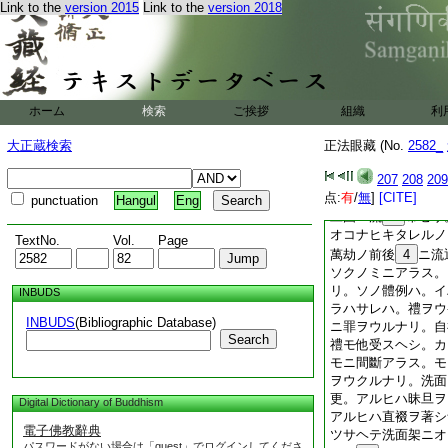
Link to the
version 2015
Link to the
version 2018
ミツカラカ手ヲアラ
水ヲモテ。香ヲアラ
タテマツルナリ。三
果滿シテ成正覺セン
ツカラミツカラ。袈
アラフナリ。因圓果
ホーム
検索
ご挨拶
組織
利
薩。タタイマ樹下ニ
ニノケカレアリテカ
大正蔵検索
正法眼藏 (No.
2582_
カアレトモ身心ヲ洗
法ナル道理。ヨクヨ
207
208
209
洗面ハ。西天竺國ヨ
点:
有
/
無
]
[CITE]
punctuation
Hangul
Eng
旦國ニ流
2
布セリ
オコナヒキタレルノ
TextNo.
Vol.
Page
萬劫ノ前後
4
ニ流
ソクノミニアラス。
リ。ソノ體例ハ。イ
INBUDS
ラハサレハ。禮ヲウ
INBUDS
(Bibliographic Database)
ニ罪ヲウルナリ。自
Search
禮モ他受スヘシ。カ
モニ間斷アラス。モ
ヲウクルナリ。洗面
更。アルヒハ昧旦ヲ
Digital Dictionary of Buddhism
アルヒハ直裰ヲ著シ
電子佛教辭典
ツサヘテ洗面架ニオ
パスワードがない場合は「guest」でログインしてくださ