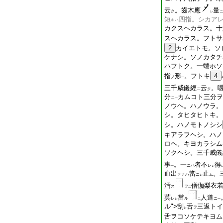
云
。齒木應
量
ク
レ
短
四指。シカア
キハ
カクスヘカラス。十
スヘカラス。フトサ
2
カイエトモ。ソ
ケナシ。ソノカタチ
ハフトク。一端ホソ
指
形
。フトキ
4
ノ
一
三千威儀經
云
。
ニ
ク
分
カムコト三分ヲ
ニ
一
ノウヘ。ハノウラ。
シ。タヒタヒトキ。
シ。ハノモトノシシ
キアラフヘシ。ハノ
ロヘ。キヨカラシム
ソクヘシ。三千威儀
事
。一
者不
得
ニハ
レ
一
レ
血出
當
止
。
テナハ
ニ
ム
レ
汚
僧伽梨衣
ス
ヲ
二
莫
當
人道
レ
ル
ニ
レ
二
一
ル
">刮
舌
三返トイ
ヲ
レ
舌ヲコソケテキヨム