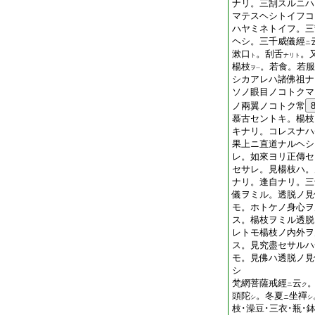
ナリ。三刮スルニハ
マテスヘシトイフコ
ハヤミネトイフ。三
ヘシ。三千威儀經
ニ
漱口
。刮舌
。
ト
ナリト
楊枝
。若食。若服
ヲ
一
シカアレハ諸佛祖ナ
ソノ眼目ノコトクマ
ノ兩翼ノコトク常
慕古セントキ。楊枝
キナリ。コレスナハ
果上ニ直道ナルヘシ
レ。如來ヨリ正傳セ
セサレ。見楊枝ハ。
ナリ。逢自ナリ。三
儀ヲミル。透脱ノ見
モ。ホトケノ身心ヲ
ス。楊枝ヲミル透脱
レトモ楊枝ノ内外ヲ
ス。見究盡セサルハ
モ。見佛ハ透脱ノ見
シ
梵網菩薩戒經
云
ニ
ク
頭陀
。冬夏
坐禪
シ
ニ
シ
枝･澡豆･三衣･瓶･