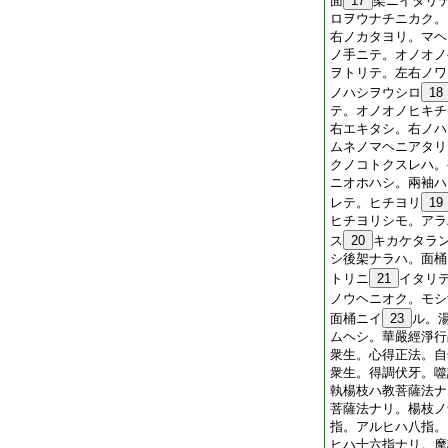
面
17
架ニイタリ
ロヲウナチニカク。
右ノカタヨリ。マヘ
ノ手ニテ。オノオノ
ヲトリテ。左右ノワ
ノハシヲウシロ
18
テ。オノオノヒキチ
右エキタシ。右ノハ
ムネノマヘニアタリ
クノコトクスレハ。
ニオホハシ。兩袖ハ
レテ。ヒチヨリ
19
ヒチヨリシモ。アラ
ス
20
キカケタラ
シ後架ナラハ。面桶
トリニ
21
イタリ
ノウヘニオク。モシ
面桶ニイ
23
ル。
ムヘシ。華嚴經淨行
衆生。心得正法。自
衆生。得調伏牙。噬
執楊枝ハ教菩薩法ナ
菩薩法ナリ。楊枝ノ
指。アルヒハ八指。
ヒハ十六指ナリ。摩