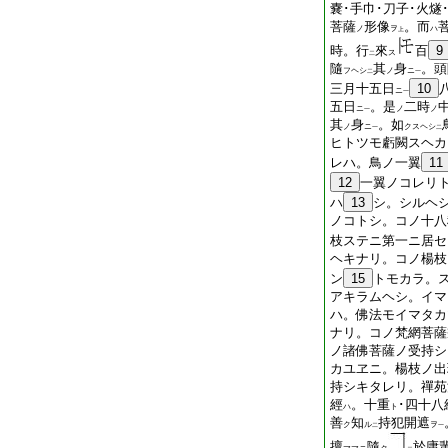
嚢･手巾･刀子･火燧
菩薩
形像
。
而
ノ
ヲ
ハ
上
時。行
來
百
9
ス
二
隨
其
身
。頭
フヘシ
ノ
ニ
二
一
三月十五日
10
ニ
一
五日
。是
二時
ニ
ノ
ノ
一
其
身
。如
ノ
ニ
クスヘシ
一
二
ヒトツモ虧闕スヘカ
レハ。鳥ノ一翼
11
12
一翼ノコレリ
ハ
13
シ。シルヘ
ノコトシ。コノ十八
枝ステニ第一ニ居セ
ヘキナリ。コノ楊枝
ン
15
トモカラ。
アキラムヘシ。イマ
ハ。佛法モイマタカ
ナリ。コノ梵網菩薩
ノ諸佛菩薩ノ受持シ
カユヱニ。楊枝ノ出
持シキタレリ。禪苑
經
。十重
･四十八
ハ
ト
善
知
持犯開遮
ク
ル
ヲ
二
一
擅
隨
於庸