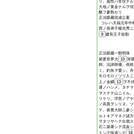
リ。風性ハ常住ナル
大地ノ黄金ナルヲ現
酪フ參熟セリ
正法眼藏現成公案
コレハ天福元年中
西ノ俗弟子楊光秀ニ
9
建長壬子拾勒
正法眼藏一顆明珠
裟婆世界大
10
宋
師。法諱師備。俗姓
ミ。釣魚ヲ愛シ。舟
モロモロノツリ人ニ
上ノ金鱗
13
ヲ不
通ノハシメ。タチマ
ヲステテ山ニイル。
リケリ。浮世ノアヤ
ノ高貴ヲシリヌ。ツ
テ。眞覺大師ニ參シ
ルトキアマネク諸方
ヲタツサヘテ出嶺ス
石ニ築著シテ流血シ
トシテ猛省シテ
18