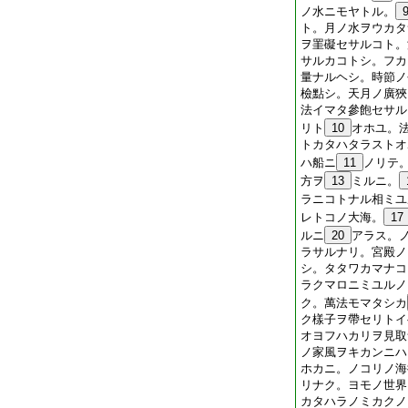
ノ水ニモヤトル。
ト。月ノ水ヲウカタ
ヲ罣礙セサルコト。
サルカコトシ。フカ
量ナルヘシ。時節ノ
檢點シ。天月ノ廣狹
法イマタ參飽セサル
リト
10
オホユ。
トカタハタラストオ
ハ船ニ
11
ノリテ
方ヲ
13
ミルニ。
ラニコトナル相ミユ
レトコノ大海。
17
ルニ
20
アラス。
ラサルナリ。宮殿ノ
シ。タタワカマナコ
ラクマロニミユルノ
ク。萬法モマタシカ
ク樣子ヲ帶セリトイ
オヨフハカリヲ見取
ノ家風ヲキカンニハ
ホカニ。ノコリノ海
リナク。ヨモノ世界
カタハラノミカクノ