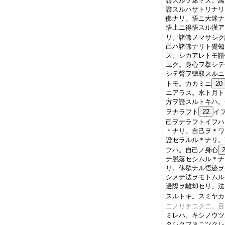
證スルヲ迷トス。萬
證スルハサトリナリ
佛ナリ。悟ニ大迷ナ
悟上ニ得悟スル漢ア
リ。諸佛ノマサシク
己ハ諸佛ナリト覺知
ス。シカアレトモ證
ユク。身心ヲ擧シテ
シテ聲ヲ聽取スルニ
トモ。カカミニ
20
ニアラス。水ト月ト
方ヲ證スルトキハ。
ヲナラフト
22
イ
己ヲナラフトイフハ
＊ナリ。自己ヲ＊ワ
證セラルル＊ナリ。
フハ。自己ノ身心
テ脱落セシムル＊ナ
リ。休歇ナル悟迹ヲ
シメテ法ヲモトムル
邊際ヲ離却セリ。法
スルトキ。スミヤカ
ニノリテユクニ。目
ミレハ。キシノウツ
タシクフネニツクレ