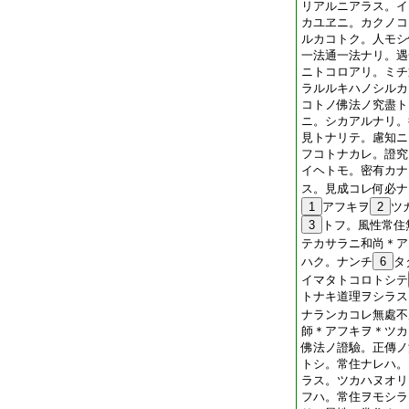
リアルニアラス。イ
カユヱニ。カクノコ
ルカコトク。人モシ
一法通一法ナリ。遇
ニトコロアリ。ミチ
ラルルキハノシルカ
コトノ佛法ノ究盡ト
ニ。シカアルナリ。
見トナリテ。慮知ニ
フコトナカレ。證究
イヘトモ。密有カナ
ス。見成コレ何必ナ
1
アフキヲ
2
ツ
3
トフ。風性常住
テカサラニ和尚＊ア
ハク。ナンチ
6
タ
イマタトコロトシテ
トナキ道理ヲシラス
ナランカコレ無處不
師＊アフキヲ＊ツカ
佛法ノ證驗。正傳ノ
トシ。常住ナレハ。
ラス。ツカハヌオリ
フハ。常住ヲモシラ