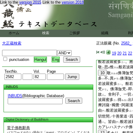
欲
爲
損害
Link to the
version 2015
Link to the
version 2018
ント
ヲ
レ
二
一
守
護
＊作
＊如
セント
下
二
諸菩薩
者。無
ヲ
シ
上
レ
シルヘシ受持讀誦如
護般若ナリ。欲守護
先師古佛云
。渾身
ク
ホーム
検索
ご挨拶
組織
利
西南北
風
。一等
ノ
ヲ
一
滴丁東 コレ佛祖嫡
大正蔵検索
正法眼藏 (No.
2582_
身般若ナリ。渾他般
リ。渾東西南北般若
19
20
21
22
釋迦牟尼佛言
。
ハク
punctuation
Hangul
Eng
般若波羅蜜多
。應
ニ
一
敬
思
惟
般若波
シ
スル
四
TextNo.
Vol.
Page
10
敬
佛薄伽
スルカ
多
不
異
佛薄伽
ハ
ナラ
レ
二
若波羅蜜多
。般若
ニ
一
INBUDS
梵
。佛薄伽梵
即
ナリ
ハ
故
。舍利子。一切
INBUDS
(Bibliographic Database)
ニ
波羅蜜多
得
出
Search
ニ
ルカ
一
二
摩訶薩･獨覺･阿羅漢
由
般若波羅蜜多
テ
ニ
二
切世間
十善業道･
ノ
Digital Dictionary of Buddhism
通
。皆由
般若波
ハ
テ
二
カアレハスナハチ佛
電子佛教辭典
パスワードがない場合は「guest」でログインしてくださ
12
多ナリ。般若