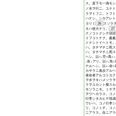
ス。直下モ一滴モシ
ノ水ヲ行ニ。ユケト
ラヲトフニ。トフト
ハナシ。シカアレト
ヨリミ
26
スソラ
キハ使大ナリ。
27
クノコトクシテ頭頭
イフコトナク。處處
トナシトイヘトモ。
ハ。タチマチニ死ス
ハ。タチマチニ死ス
ヘシ。以
空
爲
テ
ヲ
スコ
レ
命
アリ。以
魚
ト
テ
ヲ
レ
レ
ナルヘシ。以
命
テ
ヲ
レ
カサラニ進歩アルヘ
者命者アルコトカク
ヲ水ヲキハメソラヲ
ラヲユカント擬スル
モソラニモ。ミチヲ
ヲウヘカラス。コノ
行李シタカヒテ現成
ウレハ。コノ行李シ
リ。コノミチ。コノ
ニアラス。自ニアラ