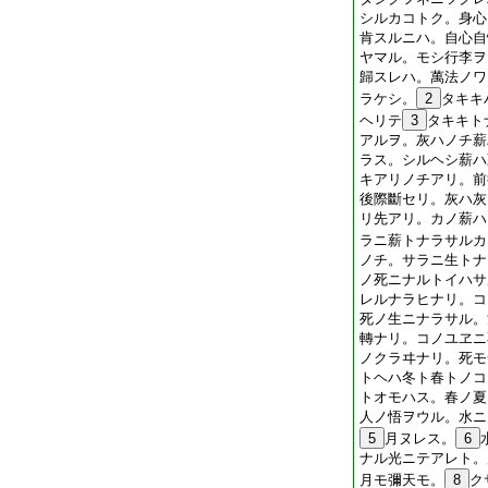
シルカコトク。身心
肯スルニハ。自心自
ヤマル。モシ行李ヲ
歸スレハ。萬法ノワ
ラケシ。
2
タキキ
ヘリテ
3
タキキト
アルヲ。灰ハノチ薪
ラス。シルヘシ薪ハ
キアリノチアリ。前
後際斷セリ。灰ハ灰
リ先アリ。カノ薪ハ
ラニ薪トナラサルカ
ノチ。サラニ生トナ
ノ死ニナルトイハサ
レルナラヒナリ。コ
死ノ生ニナラサル。
轉ナリ。コノユヱニ
ノクラヰナリ。死モ
トヘハ冬ト春トノコ
トオモハス。春ノ夏
人ノ悟ヲウル。水ニ
5
月ヌレス。
6
ナル光ニテアレト。
月モ彌天モ。
8
ク