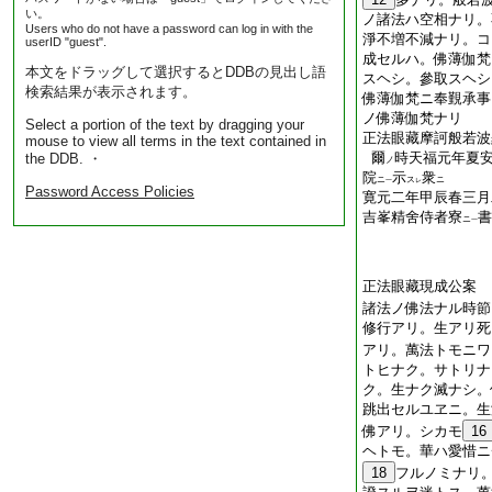
い。
ノ諸法ハ空相ナリ。
Users who do not have a password can log in with the
淨不増不減ナリ。コ
userID "guest".
成セルハ。佛薄伽梵
本文をドラッグして選択するとDDBの見出し語
スヘシ。參取スヘシ
検索結果が表示されます。
佛薄伽梵ニ奉覲承事
ノ佛薄伽梵ナリ
Select a portion of the text by dragging your
正法眼藏摩訶般若波
mouse to view all terms in the text contained in
爾
時天福元年夏
the DDB. ・
ノ
院
示
衆
ニ
ス
ニ
一
レ
Password Access Policies
寛元二年甲辰春三月
吉峯精舍侍者寮
書
ニ
一
正法眼藏現成公案
諸法ノ佛法ナル時節
修行アリ。生アリ死
アリ。萬法トモニワ
トヒナク。サトリナ
ク。生ナク滅ナシ。
跳出セルユヱニ。生
佛アリ。シカモ
16
ヘトモ。華ハ愛惜ニ
18
フルノミナリ