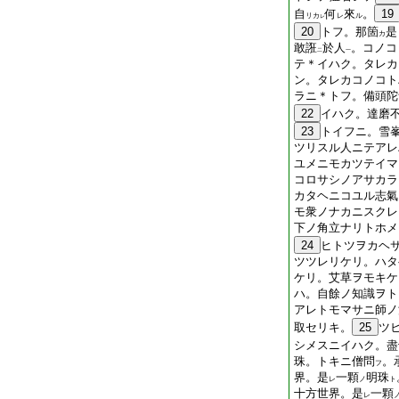
自
何
來
。
19
リカ
レ
ル
レ
20
トフ。那箇
是
カ
敢誑
於人
。コノコ
二
一
テ＊イハク。タレカ
ン。タレカコノコト
ラニ＊トフ。備頭陀
22
イハク。達磨
23
トイフニ。雪
ツリスル人ニテアレ
ユメニモカツテイマ
コロサシノアサカラ
カタヘニコユル志氣
モ衆ノナカニスクレ
下ノ角立ナリトホメ
24
ヒトツヲカヘ
ツツレリケリ。ハタ
ケリ。艾草ヲモキケ
ハ。自餘ノ知識ヲト
アレトモマサニ師ノ
取セリキ。
25
ツ
シメスニイハク。盡
珠。トキニ僧問
。
フ
界。是
一顆
明珠
レ
ノ
ト
十方世界。是
一顆
レ