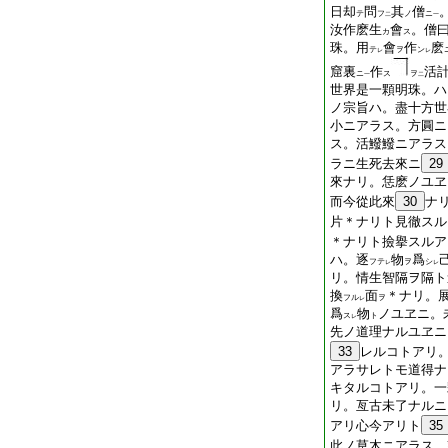
日却
問
其
僧
テ
フ
ノ
ニ
二
一
汝作麽生
會
。僧
カ
ス
珠。用
會
作
麽
テ
ヲ
ン
レ
レ
窟裏
作
活
ニ
ス
ヲ
一
二
世界是一顆明珠。ハ
ノ宗旨ハ。盡十方世
小ニアラス。方圓ニ
ス。活鱍鱍ニアラス
ラニ生死去來ニ
29
來ナリ。恁麽ノユヱ
而今從此來
30
ナ
片＊ナリト見徹スル
＊ナリト撿擧スルア
ハ。逐
物
爲
フテ
ヲ
シ
レ
レ
リ。情生智隔ヲ隔ト
換
面
＊ナリ。
フル
ヲ
レ
爲
物
ノユヱニ。
ス
ト
レ
先ノ道理ナルユヱニ
33
レルコトアリ
アラサレトモ道得ナ
キタルコトアリ。一
リ。亙古未了ナルニ
アリ心今アリト
35
此ノ草木ニアラス。