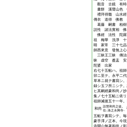
觀音 古鏡 有時
畫餅 溪聲山色 
禮拜得髓 山水經
傳衣 道得 佛教 
葛藤 嗣書 柏樹
説性 諸法實相 佛
佛經 法性 陀羅
祖 梅華 洗淨 十
睛 家常 三十七品
師西來意 發無上心
三昧王三昧 傳法
昧 虚空 盋盂 安
陀婆 出家
右七十五帖ハ。祖師
卯ニ至テ。永平二代
草本ニ就テ書寫シ。
録シ玉フ所ニシテ。
ヒ其嗣經豪和尚ノ抄
集ノ七十五帖ニ依リ
祖師滅後五十一年。
詮慧和尚之徒。
和尚
住
洛之永興寺
二
一
五帖ヲ書寫シテ。毎
豪手澤ノ正本。今現
寺開山無著和尚ノ影