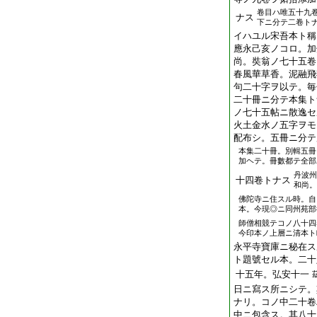
卷目ハ唯五十九
ナス
下ニ分テ二卷ト
イハユル宋吾本ト稱
應永己亥ノコロ。加
尚。奘翁ノ七十五卷
春風華草香。泥融飛
句二十字ヲ以テ。毎
二十冊ニ分テ本集ト
ノ七十五帖ニ散逸セ
火土金水ノ五字ヲモ
配布シ。五冊ニ分テ
本集二十冊。別輯五冊
加ヘテ。冊數都テ全部
丹波州
十四卷トナス
和尚。
佛陀寺ニ住スル時。自
本。今現◎ニ同州苑部
師僧相競テコノ八十四
今印本ノ上層ニ清本ト
永平寺寶庫ニ秘在ス
ト題號セル本。二十
十五年。弘安十一
日ニ寫ス所ニシテ。
ナリ。コノ中二十卷
中ニ包含ス。其八十