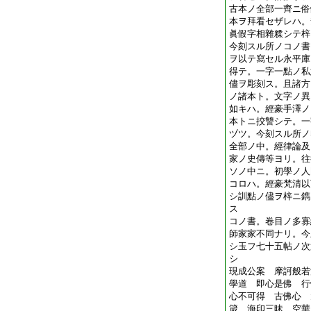
古本ノ全部一齊ニ俗
本ヲ拜看セザレハ。
眞假字相雜糅シテ梓
今刻スル所ノコノ書
ヲ以テ寫セル永平庫
得テ。一字一點ノ私
儘ヲ彫刻ス。且諸方
ノ諸本ト。文字ノ異
如キハ。經豪手澤ノ
本トニ挍讐シテ。一
ヅツ。今刻スル所ノ
全部ノ中。經律論及
家ノ史傳等ヨリ。往
ソノ中ニ。初學ノ人
コロハ。經豪梵清以
シ訓點ノ儘ヲ梓ニ鐫
ス
コノ書。卷目ノ多寡
師家家不同ナリ。今
シ玉フ七十五帖ノ次
シ
現成公案 摩訶般若
學道 即心是佛 
心不可得 古佛心 
箴 海印三昧 空華