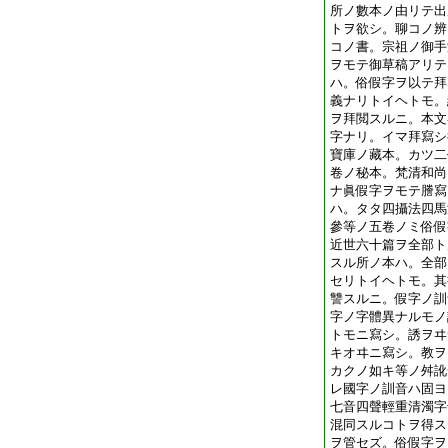
所ノ數本ノ由リテ出
トヲ欲シ。聊コノ辨
コノ書。宗祖ノ御手
ヲモテ御草稿アリテ
ハ。俗假字ヲ以テ拜
義ナリトイヘトモ。
ヲ拜閲スルニ。本文
字
ナリ。イマ拜寫シ
寶庫ノ藏本。カツ二
卷ノ秘本。梵清和尚
ナ眞假字ヲモテ謄寫
ハ。タタ四攝法四馬
參等ノ五卷ノミ俗假
近世六十篇ヲ全部ト
スル所ノ本ハ。全部
セリトイヘトモ。其
讐スルニ。假字ノ訓
字
ノ字體異ナルモノ
トモニ寫シ。誘ヲヰ
キオヰニ寫シ。教ヲ
カクノ如キ等ノ舛訛
レ國字ノ訓音ハ固ヨ
七音四聲輕重清濁字
混同スルコトヲ得ス
ヲ管セズ。俗假字ヲ