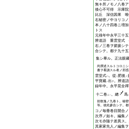
無キ所ノモノ八卷ア
後心不可得 示庫院
比丘 深信因果 唯
右秘密ノ中ヨリコノ
本ノ八十四卷ニ増加
トス
元祿年中永平三十五
辨道語 重雲堂式 
右ノ三卷ヲ捃摭シテ
合シテ。都テ九十五
集シ畢ル。正法眼
尚撰述スルトコロニシ
書ヲ看讀スル者ノ邪惑
雲堂式
。從
肥後
ハ
ノ
二
平寶藏
出
。辨道語
テ
一
録年中。永平晃全禪
十二卷
。總
爲
ニ
一
拾散逸ノ九卷ト。秘密
等。彼此參合シテ。都
コノ毎冊卷目開合ノ
次序ノ如キ。編集ノ
次モ亦隨テ差異ス。
其家家先人ノ編集ヲ