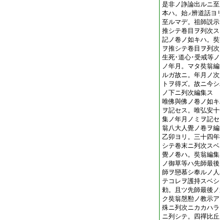
是非ノ諍論出ルニ至
本ハ。始
辨道話ヨ
メ
至ルマデ。祖師説示
推シテ卷目ヲ列次ス
記ノ卷ノ如キハ。奘
ヲ推シテ卷目ヲ列次
生死･道心･受戒等
ノ年月。マタ奘翁編
ルガ故ニ。年月ノ次
トヲ得ズ。故ニ今シ
ノ下ニ列次編集ス
唯佛與佛ノ卷ノ如キ
ヲ記セス。唯弘安十
集ノ年月ノミヲ記セ
翁八大人覺ノ卷ヲ編
乙卯ヨリ。三十四年
シテ卷末ニ列次スベ
覺ノ卷ハ。奘翁編集
ノ御草等ハ先師最後
師ヲ戀慕シ奉ルノ人
テコレヲ護持スベシ
勅。且ツ先師最後ノ
ク奘翁慇懃ノ教示ア
殊ニ列次ニカカハラ
ニ列シテ。四禪比丘