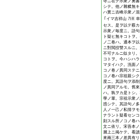
寺ニ在テ示衆ノ奧書
シテ。他ノ雜糅無キ
ハ實ニ吉峰示衆ノ混
｢イマ吉祥山
幸
乃至
セス。是ヲ以テ
覈
カ
示衆ノ毎度ニ。語句
ト疑ヒ無キコトヲ。
ノ二卷ハ。通本ヲ以
ニ對閲挍讐スルニ。
不可ナルニ似タリ。
コトヲ。今ハシハラ
マタイハク。洗面ノ
コノ卷ノ異同ステニ
コノ卷ハ宗祖親シク
度ニ。其語句ヲ添削
ノ異同アルモ。舊來
ハ。孰ヲカ是トシ。
學ノ輩。宗祖示衆ノ
惑シテ。其語句ノ多
人ノ一己ノ私情ヲモ
ナラント疑看センコ
刻スル所ノコノ卷ハ
文ニ依リ。宋吾本ノ
層上ニ掲ケテ。看讀
來兩三本ノ差異有リ