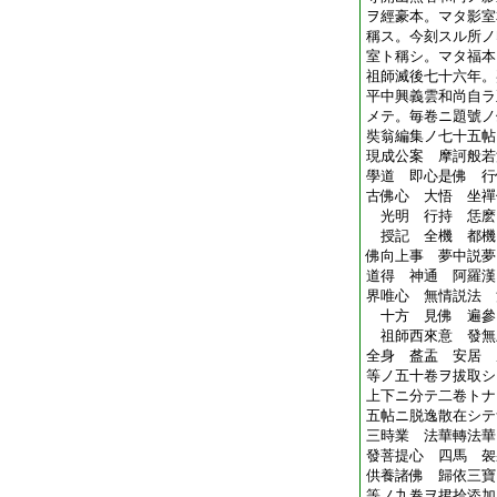
ヲ經豪本。マタ影室
稱ス。今刻スル所ノ
室ト稱シ。マタ福本
祖師滅後七十六年。
平中興義雲和尚自ラ
メテ。毎卷ニ題號ノ
奘翁編集ノ七十五帖
現成公案 摩訶般若
學道 即心是佛 
古佛心 大悟 坐禪
光明 行持 恁麽
授記 全機 都機
佛向上事 夢中説
道得 神通 阿羅漢
界唯心 無情説法 
十方 見佛 遍參
祖師西來意 發無
全身 盋盂 安居 
等ノ五十卷ヲ拔取シ
上下ニ分テ二卷トナ
五帖ニ脱逸散在シテ
三時業 法華轉法
發菩提心 四馬 
供養諸佛 歸依三寶
等ノ九卷ヲ捃拾添加