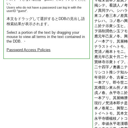
マ唯宋吾本ノ差異ノ
い。
掲シテ。看讀人ノ考
Users who do not have a password can log in with the
ノ異同ヲハ。シハラ
userID "guest".
來コノ卷三本ノ差異
本文をドラッグして選択するとDDBの見出し語
ナレハ。コノ卷ハ興
検索結果が表示されます。
ニ於テ示衆シ玉ヒ。
ヲ添削潤色シ玉フモ
Select a portion of the text by dragging your
應元年己亥ノ冬。興
mouse to view all terms in the text contained in
the DDB. ・
ノ一本アリ。其展轉
ナラストイヘトモ。
Password Access Policies
梵清ノ兩本トモニ。
應元年己亥十月二十
寶林寺示衆トイフ。
二十四字ノ奧書ニテ
リシコト推シテ知ル
年癸卯ノ冬。吉峯ニ
一本アリ。即今世ニ
其傳寫シ來ル所ノ本
戌ノ春。永平寺ニ於
一本アリ。其展轉謄
現行ノ梵清本即チ是
本ノ卷尾ニ。興聖ニ
トイヘトモ。其本文
永平寺嚼楊枝ノトコ
ク。幸値永平老漢嚼