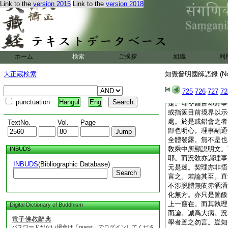
搜索求奇拈出人前。
Link to the
version 2015
Link to the
version 2018
人容易便乃亂統。正
曰。迷時人逐法。解
迷時色攝識。此謂歟
磨到者裏。亦未能放
用底。靡不知爲棒喝
ホーム
検索
ご挨拶
組織
利
喝。而不知其爲棒喝
其人哉。且此家常茶
大正蔵検索
知覺普明國師語録 (N
羅列明窓事。果孰能
不審。今之參學者不
725
726
727
72
奇特事。但得少爲足
punctuation
Hangul
Eng
是。却冬錯會却好事
或指箇目前境界以示
處。於是或錯會之者
TextNo.
Vol.
Page
卽色明心。理事融通
全體發露。無不是也
敎乘中所顯説明文。
INBUDS
耶。而況敎亦謂理事
INBUDS
(Bibliographic Database)
元是迷。契理亦非悟
Search
言之。若論其至。直
不涉脱體無依赤洒洒
化無方。亦只是箇飯
上一竅在。而其執理
Digital Dictionary of Buddhism
而論。誠爲大病。況
電子佛教辭典
學者置之勿言。豈知
パスワードがない場合は「guest」でログインしてくださ