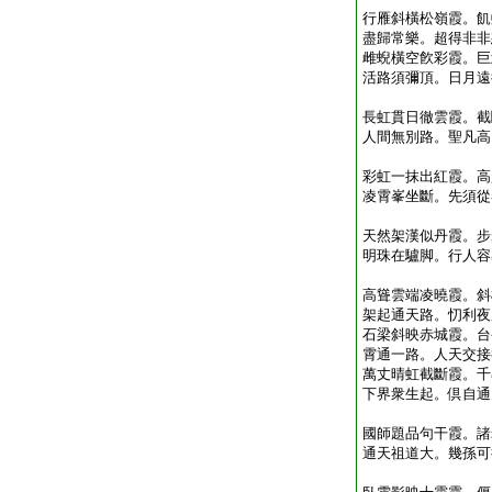
行雁斜橫松嶺霞。飢
盡歸常樂。超得非非
雌蜺橫空飮彩霞。巨
活路須彌頂。日月遠
大仲
長虹貫日徹雲霞。截
人間無別路。聖凡高
菊莊
彩虹一抹出紅霞。高
凌霄峯坐斷。先須從
直心
天然架漢似丹霞。步
明珠在驢脚。行人容
南堂
高聳雲端凌曉霞。斜
架起通天路。忉利夜
石梁斜映赤城霞。台
霄通一路。人天交接
萬丈晴虹截斷霞。千
下界衆生起。倶自通
東輝
國師題品句干霞。諸
通天祖道大。幾孫可
長安