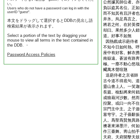
公然據其師位者。亦
い。
負以盗其名位。正如
Users who do not have a password can log in with the
userID "guest".
而不知其有且評者也
井氷。烏足爲言之。
本文をドラッグして選択するとDDBの見出し語
將若之何。在於英傑
検索結果が表示されます。
却曰。果然多少人錯
Select a portion of the text by dragging your
道。好事不如無
mouse to view all terms in the text contained in
因熱戲成示葩侍者
the DDB. ・
不知今日如何熱。呼
座中有好客。解衣携
Password Access Policies
南嶽遠。蒼波有路靑
極。一塵不動心悠哉
飂萬木聲喧豗
送葩侍者之京省師
古今道不得底句。道
靈山會上人。一笑迦
長篇。檢點將來何錯
成狼藉河沙數。然而
揑聚。或曰一向不住
宗門主中主。之子遊
塞穹宇。之子毋辭振
人。爲聖爲賢無異路
襖著來淋墨汗。何如
作三臺舞。靑山拍手
天府。天府開擊天鼓