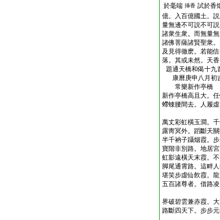
於毫端
試於香
挿香
億。入百億國土。説
量無邊不可説不可説
諸衆生衆。而無量無
諸佛菩薩諸賢聖衆。
及見得徹麽。若能信
落。其或未然。天香
題通天橋和偈十九
康曆庚申八月初吉
常樂新作亭橋
新作亭橋高且大。任
螮蝀腰間去。人履虛
龍湫
萬丈彩虹橫玉澗。千
露靑冥外。蹈斷天關
半千衲子躡烟霞。步
寶階非別路。地居宮
虹影遠橫天末霞。不
脚尾通霄路。這畔人
堪笑步虛仙飮霞。龍
五百諸尊者。借路凌
日峯
界破碧雲兼赤霞。大
路斷四天下。步步元
起山