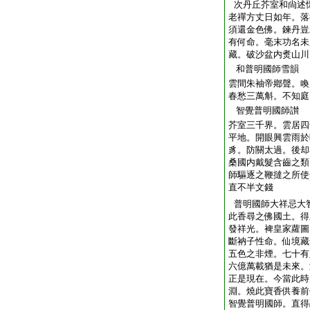
次丹丘芥室和尙述
老禪方丈日如年。落
須還金色佛。鍊丹豈
有何命。毫末功名未
藏。破沙盆内煑山川
和普明國師雪
雲間朱袖帝鄕聲。喚
春愁三萬斛。不知庭
智覺普明國師
芥室三千界。雲居四
平地。開眼興雲雨於
豸。防關太過。後却
桑國内戴髮含齒之類
師驅逐之鞭撻之所使
直不半文錢
普明國師大祥忌大
此香尋之佛國土。得
發祥光。裨皇家蘿圖
斷衲子性命。仙境藏
五色之非煙。七十有
六億萬載猶是未來。
正是現在。今當此時
淵。燒此寶香供養前
智覺普明國師。直得