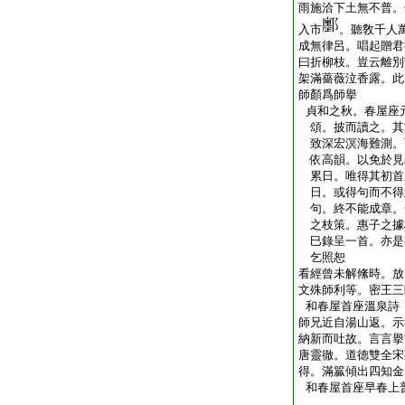
雨施洽下土無不普。
入市
。聽敎千人
成無律呂。唱起贈君
曰折柳枝。豈云離別
架滿薔薇泣香露。此
師顏爲師擧
貞和之秋。春屋座
頌。披而讀之。其
致深宏溟海難測。
依高韻。以免於見
累日。唯得其初首
日。或得句而不得
句。終不能成章。
之枝策。惠子之據
巳錄呈一首。亦是
乞照恕 
看經曾未解絛時。放
文殊師利等。密王三
和春屋首座溫泉詩
師兄近自湯山返。示
納新而吐故。言言擧
唐靈徹。道德雙全宋
得。滿籯傾出四知金
和春屋首座早春上
義堂