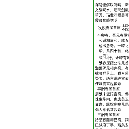
禪翁也解以詩鳴。新
文翻蜀水。眉間劍氣
華秀。瑞世竚看曇蕚
霞孤鶩眼增明
本四
次韻春屋首座
今取
辛卯春。吾兄春屋
公遞相賡和。或五
愈出愈奇。一時之
顰。凡四十首。此
或
行。余時有
酬春屋葩公法兄首
迦葉師兄相弗窮。有
棣蕚群芳上。臘月蓮
粟佛。語言還許雪峯
佇聽雲雷起蟄蟲
再酬春屋首座
賡酬未覺語言窮。疊
珠生掌内。也應美玉
禽盡。騏驥嘶鳴凡馬
傷人毒氣甚沙蟲
三酬春屋首座
詩壘戰酣籌已窮。詞
已試庖丁手。飛鳥安