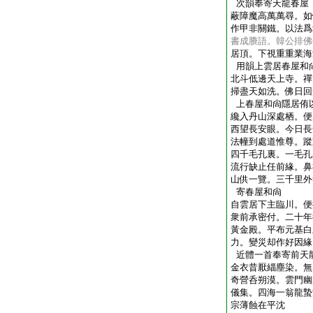
次韻奉寄天龍春屋
蔽障魔高萬萬尋。如
作甲非關鐵。以法爲
書成賸語。韓公排佛
居頂。下視重重業海
用韻上雲居春屋和
北斗低邊天上寺。禪
掃盡天如洗。佛日回
上春屋和尙隱居侑
纔入丹山深處栖。便
西望長安眼。今日長
法幢到處道惟尊。蹤
四千毛孔裏。一毛孔
流行缺止任前緣。鼻
山供一覽。三千里外
寄春屋和尙
自雲居下主臨川。便
衆前承密付。二十年
黃金殿。平布元基白
力。變災却作好因緣
近體一首奉寄前天
金衣昔厭緇塵染。無
奇營呑朔漠。雲門幽
儀集。四海一翁龍蟄
宗薄蝕在平沈