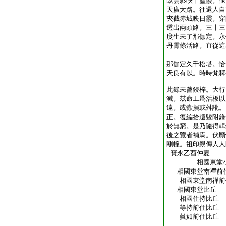
臥雲影映十靈霞。偃
天廣大路。往還人自
夾截赤城映日霞。穿
透出兩頭路。三十三
度生未了那伽定。永
丹霄條活路。直從這
則川
那伽定久千松塔。恰
天良有以。時時梵釋
此錄未曾鋟梓。大行
滅。玆命工爲活板以
遠。或蠧損或舛訛。
正。復編拾遺曁附錄
於無窮。是乃隨得輯
後之覽者補焉。伏願
剛幢。祖印親傳人人
寶永乙酉仲夏
相國東堂小比
相國東堂南禪前住
相國東堂南禪前
相國東堂比丘
相國住持比
等持前住比
眞如前住比丘
宗