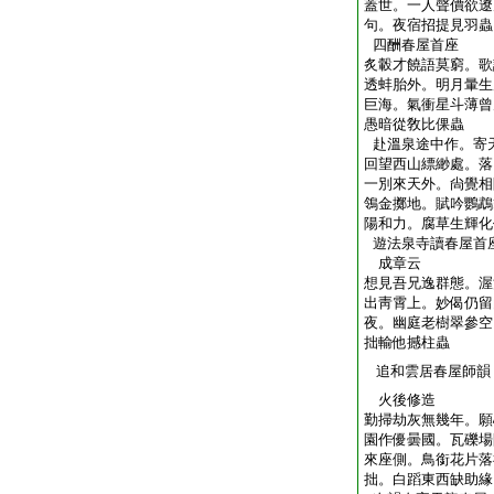
蓋世。一人聲價欲遼
句。夜宿招提見羽蟲
四酬春屋首座
炙轂才饒語莫窮。歌
透蚌胎外。明月暈生
巨海。氣衝星斗薄曾
愚暗從敎比倮蟲
赴溫泉途中作。寄
回望西山縹緲處。落
一別來天外。尙覺相
鴒金擲地。賦吟鸚鵡
陽和力。腐草生輝化
遊法泉寺讀春屋首
成章云
想見吾兄逸群態。渥
出靑霄上。妙偈仍留
夜。幽庭老樹翠參空
拙輸他撼柱蟲
追和雲居春屋師韻
火後修造
勤掃劫灰無幾年。願
園作優曇國。瓦礫場
來座側。鳥銜花片落
拙。白蹈東西缺助緣