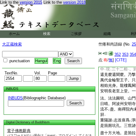
Link to the
version 2015
Link to the
version 2018
主
。不
逐
四時凋
一
レ
二
一
證
之名
佛。亦曰
レ
レ
二
此一實餘悉非
眞。
レ
死
。一切諸佛身。
一
法王
。既爲
法王
一
二
一
百億世界
。其猶
十
一
二
ホーム
検索
ご挨拶
組織
利
隨
風上下。倐消忽
レ
聖。生前妙悟。深明
大正蔵検索
竺僊和尚語録 (No.
25
載
。尙於
人間
現
一
二
一
二
相
。如
夢中事
。
352
353
354
一
二
一
得。乃竪
起拂子
点:
有
/
無
]
[CITE]
一
punctuation
Hangul
Eng
後醍醐天皇在
山僧
二
中
現
三十二相
。
一
二
一
TextNo.
Vol.
Page
還見麼還聞麼。乃撃
萬代金輪聖王子。只
相焰光身。龍樓鳳闕
INBUDS
安明長老至上堂。一
INBUDS
(Bibliographic Database)
法。法法圓明。山門
Search
日晴。阿波州安明寺
流不
盡。南禪院内
レ
屛
一
重陽謝
志首座爲
淨
三
二
Digital Dictionary of Buddhism
是箇厠坑孔。三世諸
電子佛教辭典
盡十方大地。是箇拉
パスワードがない場合は「guest」でログインしてくださ