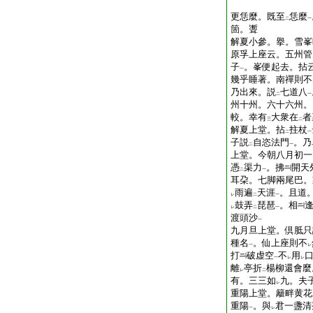
更恁麼。既至
恁麼
二
一
箇。聻
解夏小參。擧。雪峯
原孚上座云。五州管
子
。峯便起去。拈
一
幾乎睡著。南禪則不
乃出來。説
七道八
二
一
州十州。六十六州。
較。幸有
大衆在
者
三
二
解夏上堂。拈
拄杖
二
一
子説
自恣法門
。乃
二
一
上堂。今朝八月初一
憑
渠力
。拂
開天
二
一
耳朶。七脚兩尾巴。
雨遍
天涯
。且道
レ
二
一
鼓弄
琵琶
。相
レ
二
一
渡頭沙
一
九月旦上堂。倶胝只
種名
。仙上座則不
一
レ
打
破虚空
不
用
一
レ
レ
離
亭折
楊柳還會麼
レ
二
有。三三如
九。夫
レ
重陽上堂。籬畔黄花
重陽
。與
君一盞清
一
レ