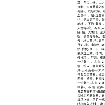
耳。所以山僧。二六
金剛。四大菩薩乃至
菩薩
。或慈或威。
一
至無作
。遍
虚空界
一
二
也。是故雲門云。眼
乾坤
。下透
黄泉
一
二
一
人會得
麼。若有
人
一
二
鬪
額。大惠曰。是
レ
呪。是無等等呪。能
云。諸人要
見
雲門
レ
二
是如
此。山僧到
者
レ
二
拈
拄杖
卓一下。喝
二
一
佛成道上堂。僧問。
何祥瑞
。答云。夜
一
一切衆生
。具有
如
一
二
無。答云。儞幾時見
具
云者箇還有
如來
一
二
禪客自定當看。進云
同歸。答云。料掉沒
一切衆生
具有
如來
一
二
執著
。不
能
證得
一
レ
二
一
會麼黄昏初作
蕭蕭
二
天曉起來開眼看。青
歳旦上堂。正月一萬
呼相喚入
門來。惠
レ
二