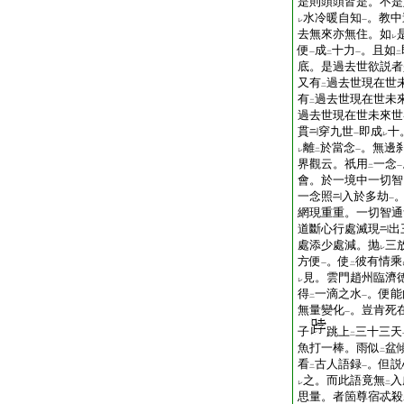
是則頭頭皆是。不是
水冷暖自知
。教中
レ
一
去無來亦無住。如
レ
便
成
十力
。且如
一
二
一
二
底。是過去世欲説者
又有
過去世現在世
二
有
過去世現在世未
二
過去世現在世未來世
貫
穿九世
即成
十
一
レ
離
於當念
。無邊
レ
二
一
界觀云。祇用
一念
二
一
會。於一境中一切智
一念照
入於多劫
一
網現重重。一切智通
道斷心行處滅現
出
處添少處減。抛
三
レ
方便
。使
彼有情乘
一
二
見。雲門趙州臨濟
レ
得
一滴之水
。便能
二
一
無量變化
。豈肯死
一
子
跳上
三十三天
二
魚打一棒。雨似
盆
二
看
古人語録
。但説
二
一
之。而此語竟無
入
レ
二
思量。者箇尊宿忒殺