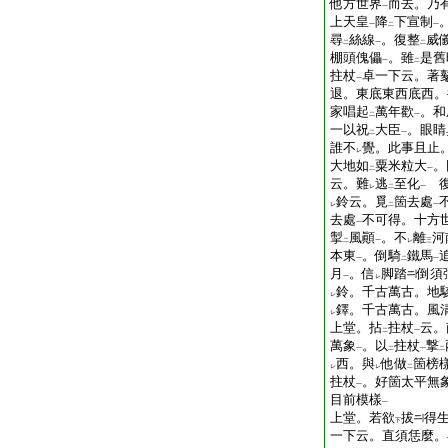
他方世界
而去。乃
一
上天皇
降
下宣制
一
二
一
尋
絲線
。復整
威
二
一
二
棚頭傀儡
。雖
是舊
一
二
拄杖
卓一下云。著
一
退。東底東西底西。
家唱起
萬年歡
。和
二
一
一以祝
大臣
。眼睛
二
一
誰不
覺。此事且止
レ
大地如
粟米粒大
。
二
一
云。難
逃
至化
復
レ
二
一
鈴云。覓
箇去處
レ
二
一
去處
不可得。十方
一
掣
風顚
。不
離
河
二
一
レ
三
本東
。倒騎
鐵馬
一
二
一
月
。信
脚踏
倒須
一
レ
鈴。千古萬古。地
レ
鐸。千古萬古。風
レ
上堂。拈
拄杖
云。
二
一
萬象
。以
拄杖
撃
一
二
一
二
西。與
他做
箇榜
レ
レ
二
拄杖
。好箇太平無
一
目前模樣
一
上堂。若欲
拔
得
下
一下云。直須恁麼。