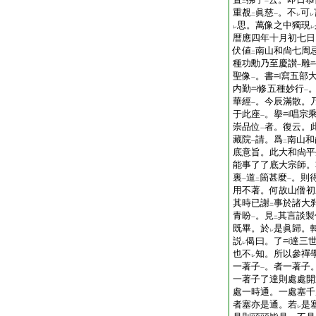
二
一
重覩
眞慈
。不
可
二
一
レ
レ
思。萬像之中獨現
レ
レ
暦應四年十月初七日
伏値
南山和尙七周
二
種功勳乃至慶讃
雕
一
聖像
。書
寫五部
一
内勤
修五種妙行
一
華經
。今辰滿散。
一
于此座
。擧
唱宗
一
崇品位
者。復云。
一
藏院
請。爲
南山和
一
二
底意旨。此大和尙平
能事了了底大宗師。
裏
道
箇甚麼
。則
一
二
一
用不著。何故山僧初
其時已謝
事於諸大
二
青盼
。見
其言談製
一
二
既畢。於
是眞歸。
レ
説
偈曰。了
達三
レ
也不
知。所以參禪
レ
一著子
。者一著子
一
一著子了達則處處開
處一時通。一處塞千
者塞亦是通。若
是
レ