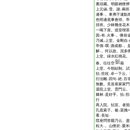
裏頭藏。明眼衲僧辨
上元値
雪。謝
兩班
レ
二
邊事
。東弗于逮點
一
色明邊底事會得。帝
排班。少林幾坐花木
一喝下座。巡堂喫茶
因
有
火事
。佛前
下
二
一
乃滅
上堂。金剛自
上
二
帝側
噀
酒成都
。
一
二
一
解
。何以故。泥多
一
上堂。緑水紅桃花。
春。往往空
藉
上堂。今朝結制。試
拈
拄杖
卓一下云。
二
一
衍法離
四句
絶
百
二
一
二
無數。見首座家家門
退院上堂。雲門云。
棘林
是好手。拈
拄
一
二
行
再入院。拈宣。者箇
孔底索子。被
渠拽
三
看
長短
二
一
陞座問答罷乃云。盡
粒大
。山僧於
粟米
一
二