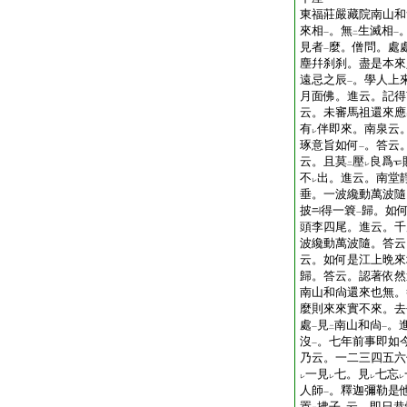
東福莊嚴藏院南山和
來相
。無
生滅相
一
二
一
見者
麼。僧問。處
一
塵幷刹刹。盡是本來
遠忌之辰
。學人上
一
月面佛。進云。記得
云。未審馬祖還來應
有
伴即來。南泉云
レ
琢意旨如何
。答云
一
云。且莫
壓
良爲
二
レ
不
出。進云。南堂
レ
垂。一波纔動萬波隨
披
得一簔
歸。如
一
頭李四尾。進云。千
波纔動萬波隨。答云
云。如何是江上晩來
歸。答云。認著依然
南山和尙還來也無。
麼則來來實不來。去
處
見
南山和尙
。
一
二
一
沒
。七年前事即如
一
乃云。一二三四五六
一見
七。見
七忘
レ
レ
レ
レ
人師
。釋迦彌勒是
一
置
拂子
云。即日恭