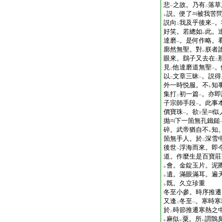
悲
之故。乃有
落草
一
二
説。便了
被我苦
レ
説向
我及乎後來
。
二
一
好笑。若總如
此。
レ
達磨
。是何作略。
一
廓然無聖。對
朕者
レ
眼來。鷂子又去在
二
見
他達磨道無聖
。
二
一
以
文章三昧
。説得
二
一
外一時悦服。不
知
レ
集打
初一篇
。亦即
二
一
子宗師手段
。此事
一
價寶珠
。欲
呈
似
一
下
抛
下一箇無孔鐵鎚
碎。武帝猶自不
知
レ
箇無手人。於
深雪
二
後世
浮海而來。即
一
道。作麼生是百寶莊
會。金錠玉片。泥
レ
遺。滿眼滿耳。遍
レ
既。久立珍重
レ
冬至小參。時序推遷
又逢
冬至
。寒時寒
二
一
於
時節推遷寒熱之
二
麻似
粟。所
謂鶻
レ
レ
レ