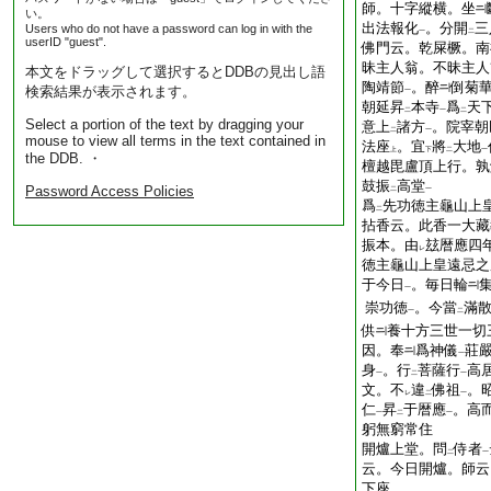
師。十字縱横。坐
い。
出法報化
。分開
三
Users who do not have a password can log in with the
一
二
userID "guest".
佛門云。乾屎橛。南
昧主人翁。不昧主人
本文をドラッグして選択するとDDBの見出し語
陶靖節
。醉
倒菊
検索結果が表示されます。
一
朝延昇
本寺
爲
天
二
一
二
Select a portion of the text by dragging your
意上
諸方
。院宰朝
二
一
mouse to view all terms in the text contained in
法座
。宜
將
大地
上
下
二
一
the DDB. ・
檀越毘盧頂上行。孰
鼓振
高堂
Password Access Policies
二
一
爲
先功徳主龜山上
二
拈香云。此香一大藏
振本。由
玆暦應四
レ
徳主龜山上皇遠忌之
于今日
。毎日輪
一
崇功徳
。今當
滿
一
二
供
養十方三世一切
因。奉
爲神儀
莊
一
身
。行
菩薩行
高
一
二
一
文。不
違
佛祖
。
レ
二
一
仁
昇
于暦應
。高
一
二
一
躬無窮常住
開爐上堂。問
侍者
二
一
云。今日開爐。師云
下座