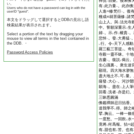
禪悦
自樂。後果佛
一
い。
有
此力量
。此亦佛
二
一
Users who do not have a password can log in with the
人進
修梵行
。復
userID "guest".
一
種成
就菩薩修
諸
二
本文をドラッグして選択するとDDBの見出し語
山上人。與
法光寺
二
検索結果が表示されます。
中。誓願深重示
生
二
婦
。示
作
權貴
。
Select a portion of the text by dragging your
一
レ
二
一
悲悼
。發
大勇猛
mouse to view all terms in the text contained in
一
二
一
the DDB. ・
行。令
天下人感動
レ
下
羅三藐三菩提
。奇
上
Password Access Policies
寺殿一靈不昧。十地
吉慶
。復説
偈云。
一
レ
生心識裏
。衆生迷
一
顯現。四大海水渺無
盡大地土不
可
量。
レ
レ
薩發
大心
。河沙聲
二
一
願海
。盡在
上人筆
一
二
回看
洗者
亦是幻。
二
一
三昧悉圓滿
佛鑑禪師忌日拈香。
道我學不
得。師之
レ
擘
胸云。一棒一條
レ
一度愁。一回飮
水
レ
竟將
何爲報。拈
レ
有
甜也有
苦。也有
レ
レ