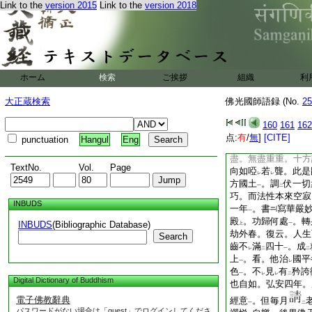
Link to the
version 2015
Link to the
version 2018
物
。含
攝十方
。
一
一
光。東西南北沒
遮
レ
二
靈絶
跡萬化同
根。
レ
レ
迷
其跡
。千日不
レ
二
一
レ
其色
。全超
象外
一
二
一
亦名
如來法身
。天
二
一
ホーム
検索
ご挨拶
組織
利
此而照臨。星宿依
レ
レ
發聲。十地菩薩依
レ
大正蔵検索
佛光國師語録 (No.
25
依
此而策
發大乘
レ
一
依
此而敷榮。江海
160
161
162
レ
而往來。鬼神依
此
点:
有
/
無
]
[CITE]
レ
punctuation
Hangul
Eng
騰。大哉性覺如
斯
レ
盡。無盡重重。十方
TextNo.
Vol.
Page
向如啞
若
聾。此是
レ
レ
方國土
。調
伏一切
一
二
巧。而法性本來空寂
INBUDS
一年
。書
寫華嚴
一
殿
。功歸何處
。轉
INBUDS
(Bibliographic Database)
上
一
劫外春。復云。人生
Search
齒不
滿
四十
。成
レ
二
一
二
上
。看。他治
國平
一
レ
色
。不
見
有
矜誇
一
レ
レ
二
Digital Dictionary of Buddhism
也自如。弘安四年。
電子佛教辭典
經意
。但毎月
一
二
パスワードがない場合は「guest」でログインしてくださ