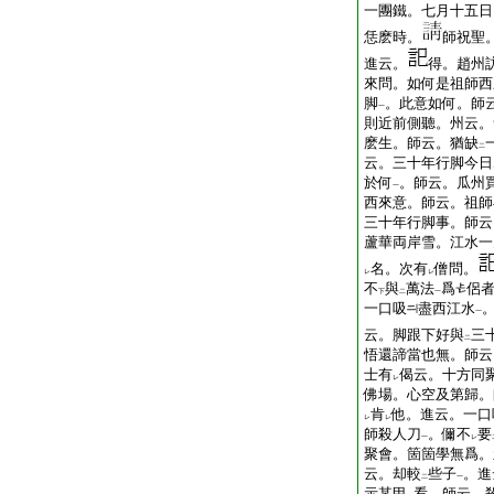
一團鐵。七月十五日
恁麽時。
師祝聖
進云。
得。趙州
來問。如何是祖師西
脚
。此意如何。師
一
則近前側聽。州云。
麽生。師云。猶缺
二
云。三十年行脚今日
於何
。師云。瓜州
一
西來意。師云。祖師
三十年行脚事。師云
蘆華両岸雪。江水一
名。次有
僧問。
レ
レ
不
與
萬法
爲
侶
下
二
一
一口吸
盡西江水
一
云。脚跟下好與
三
二
悟還諦當也無。師云
士有
偈云。十方同
レ
佛場。心空及第歸。
肯
他。進云。一口
レ
レ
師殺人刀
。儞不
要
一
レ
聚會。箇箇學無爲。
云。却較
些子
。進
二
一
示某甲
看。師云。