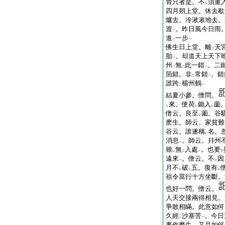
骨只者是。不
須重
レ
四月朔上堂。休去歇
爐去。冷湫湫地去。
渡
。昨日風今日雨
一
進
一步
二
一
佛生日上堂。離
天
二
胎
。却道天上天下
一
州
無
此一錯
。二
一
二
一
箇錯。非
常錯
。錯
二
一
誰跨
楊州鶴
二
一
結夏小參。僧問。
來。便荷
鋤入
薗
レ
レ
レ
僧云。良至
薗。谷
レ
麽生。師云。家貧難
谷云。誰遂稱
名。
レ
消息
。師云。幷州
一
雖
無
入處
。也要
レ
二
一
下
遠來
。僧云。不
因
一
レ
月不
破
五。復有
レ
レ
レ
祖令當行十方坐斷。
也好一問。僧云。
人天交接兩得相見。
爭敢相瞞。此意如何
久經
沙塞苦
。今日
二
一
事作麽生。又且如何