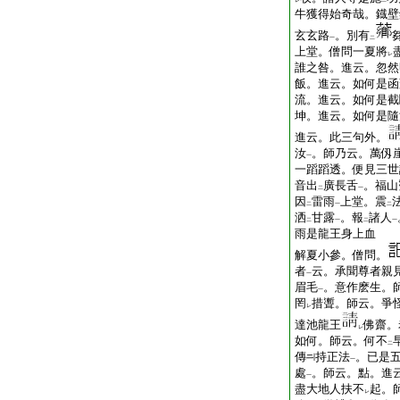
レ
二
牛獲得始奇哉。鐡壁
玄玄路
。別有
一
二
上堂。僧問一夏將
レ
誰之咎。進云。忽然
飯。進云。如何是函
流。進云。如何是截
坤。進云。如何是隨
進云。此三句外。
汝
。師乃云。萬仭
一
一蹈蹈透。便見三世
音出
廣長舌
。福山
二
一
因
雷雨
上堂。震
二
一
二
洒
甘露
。報
諸人
二
一
二
一
雨是龍王身上血
解夏小參。僧問。
者
云。承聞尊者親
一
眉毛
。意作麽生。
一
罔
措聻。師云。爭
レ
達池龍王
佛齋。
レ
如何。師云。何不
二
傳
持正法
。已是
一
處
。師云。點。進
一
盡大地人扶不
起。
レ