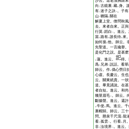
沙云。這老漢脚跟未
向
古鏡裏
藏
身。
二
一
レ
有
迷子之訣
。子有
二
一
山
猶隔
關在
一
レ
解夏上堂。僧問秋風
去。來者自來。正與
行莫
蹈白
。進云。
二
一
當
路有
誰長待
來
レ
レ
レ
如何接
他。師云。
レ
先聖道。一言纔擧。
是化門之説。是甚麽
蓮。進云。
得。
レ
爲
兄弟
説話。看翠
二
一
師云。作
僞心勞日
レ
心虛。長慶云。生也
云。關東紙貴。一狀
道。畢竟誵訛。在甚
者自短。進云。和尚
幾莖眉毛
。師云。
一
斷腸聲。進云。還許
牛使
馬。進云。千
レ
レ
裏帽歸。師云。三十
問。懸泉千尺瀉
龍
二
看
孤雲
。行看
月
二
一
レ
非
汝境界
。進云。
二
一