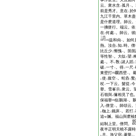
云。衆水含
孤月
。
二
一
前是秀才。意在
於
二
九江千里内。草木盡
是什麽道理。師云。
一拂便行。端云。依
在
何處
。師云。彼
二
一
益和尙
。如何
一
熱。汝合
知
時。僧
レ
レ
比丘少
慚愧
。箇箇
二
一
等性智
。大似
望
一
下
二
處
。不
敎
諸人蹈
一
レ
三
二
破
一寸
。得
一尺
二
一
二
一
東壁打
飜西壁
。
一
使
腹空
。蛇呑
鱉
レ
二
一
二
杖
一下云。髮從
今
一
二
擧。雪峯示
衆云。
レ
石嶺與
儞相見了也
レ
保福擧
似鵝湖
。
一
入
僧堂
。師頌云。
二
一
枷上
鐵床
。若打
レ
二
一
二
追
贓。福山與麽檢
結制上堂。僧問。
夜半正明天曉不露時
月。漁父宿
蘆華
レ
二
一