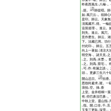
一
昨夜西風生
八極
。
二
一
筵。
師提唱。師
レ
如
風穴云
。祖師心
二
一
是印。師云。天象無
淸風藏不
得。一輪
レ
這箇道理
。進云。
一
則失。進云。風穴。
意作麽生。師云。湘
下。法藏已周。功行
付此印
。師云。五
一
向上一著如
淸涼大
二
明空海
。諸天見
之
一
レ
之。則爲
水漿
。
レ
二
一
之。則爲
窟宅
。
レ
二
一
可
作
有漏之談
。
レ
レ
二
一
頭
。更參三生六十
一
開山忌日。
拈香
恩怨何處求
蹤。一
レ
浪拍
空。挿
香
レ
レ
上堂。金井梧桐一葉
有
些巴鼻沒巴鼻
。
二
一
中秋上堂。靈山指
レ
指。開
口非
干
舌
レ
レ
レ
レ
玉兎三更臥
深雪
。
二
一