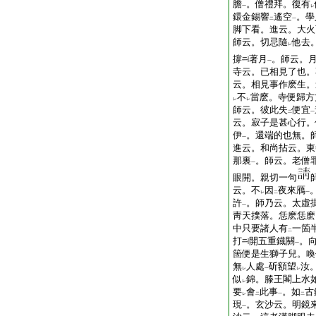
膽
。僧禮拜。復有
一
レ
鐶金錫響
遙空
。學
二
一
脚下看。進云。大火
師云。切忌隨
他去
レ
撐
著月
。師云。
一
寺云。已相見了也。
云。相見事作麽生。
不
當麽。寺便歸方
レ
レ
師云。彼此失
便宜
二
一
云。寂子是甚心行。
伊
。還端的也無。
一
進云。和尚拈云。東
那裏
。師云。老僧
一
眼開。親切一句
云。不
因
夜來鴈
レ
二
一
許
。師乃云。太虛
一
靑天撲落。恁麽恁麽
中只要諸人有
一箇
二
打
開五重鐡關
。
一
箇便是生獅子兒。喚
無
人處
斫額望
汝
レ
一
レ
似
錦。滕王閣上水
レ
要
會
此事
。如
古
レ
二
一
二
現
。玄沙云。明鏡
一