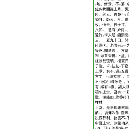
地。僧云。不
落
レ
レ
二
鐡狗吠開巖上月。泥
何。師云。再犯不
レ
如何。師云。剳。僧
收。僧云。投子道。
八箇
。意有
於何
一
二
一
還許
學人通
箇消息
三
二
云。一夏九十日。諸
何調伏。老僧有
一
二
等逐
關透過
。方是
レ
一
謝
頭首秉拂
上堂。
二
一
紅照碧琉璃。樓臺日
子飛。卓
拄杖
下座
二
一
上堂。窮不
過
五貫
レ
二
方丈
下
法堂前
。
一
二
一
不
敢誤
賺汝等
。
三
一
有
緩有
慢。諸人
レ
端午上堂。吾有
一
二
難。便能如
此呑得
レ
拄杖
一
上堂。是過現未來非
酪
。須彌吹作
塵埃
一
二
説西行利。德雲不
レ
中夏上堂。無量劫來
收。諸人等是施
功