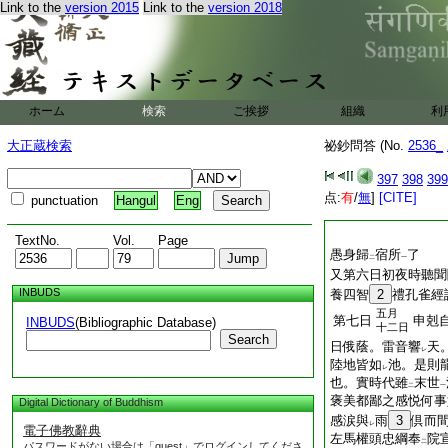
Link to the
version 2015
Link to the
version 2018
ホーム
検索
ご挨拶
組織
利
大正蔵検索
祕鈔問答 (No.
2536_
397
398
399
点:
有
/
無
]
[CITE]
punctuation
Hangul
Eng
TextNo.
Vol.
Page
愚身歸
宿所
了
二
一
又第六日初夜時聽聞
INBUDS
養四智
2
禮孔雀經
五月
第七日
申剋
INBUDS
(Bibliographic Database)
十二日
Search
日俄蔭。雷音響
天
レ
陸地皆如
池。是則
レ
也。實時代雖
末世
二
一
褒美都鄙之感悦何事
Digital Dictionary of Buddhism
感涙與
雨
3
倶而
レ
電子佛教辭典
左馬權頭忠綱奉
院
二
パスワードがない場合は「guest」でログインしてくださ