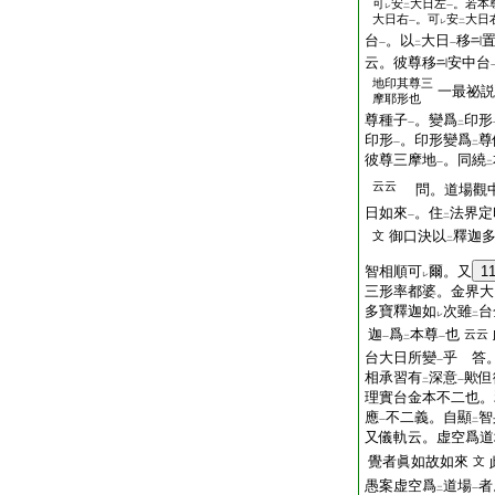
可
安
大日左
。若本
レ
二
一
大日右
。可
安
大日
一
レ
二
台
。以
大日
移
一
二
一
云。彼尊移
安中台
地印其尊三
一最祕説
摩耶形也
尊種子
。變爲
印形
一
二
印形
。印形變爲
尊
一
二
彼尊三摩地
。同繞
一
二
云云
問。道場觀
日如來
。住
法界定
一
二
御口決以
釋迦
文
二
智相順可
爾。又
1
レ
三形率都婆。金界大
多寶釋迦如
次雖
台
レ
二
迦
爲
本尊
也
云云
一
二
一
台大日所變
乎 答
一
相承習有
深意
歟但
二
一
理實台金本不二也。
應
不二義。自顯
智
一
二
又儀軌云。虚空爲道
覺者眞如故如來
文
愚案虚空爲
道場
者
二
一