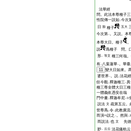
法華經
問。此法本尊種子三
性院傳一説如
今次
二
日
胎
五大
種子
今次第
。又説。本
一
本尊大日。種子
。
説
爲種子 問。
形
等文
種三何哉。
一
有
八葉蓮華
。華臺
二
一
11
變大日如來。
婆世界
。説
法花
一
二
但今觀
釋迦種三
異
二
一
種三尊全體大日三種
一體義依憑安在哉 
門中畫
釋迦牟尼
○
二
一
説法
疏第五云。
文
世尊爲
令
此教廣流
レ
二
而演
説之
。然與
一
二
而説法
也
先徳
文
一
妙
云云
法花儀軌云
一