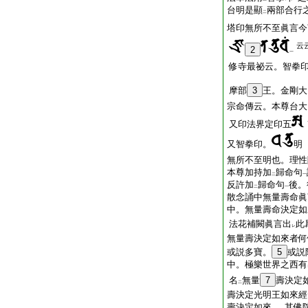
台明是顯
兩部合行
二
塔印無所不至眞言今
云
2
一
修寺最祕云。智拳
摩部
3
王。金剛大
宗命傳云。本尊台大
又印法界定印五
又智拳印。
明
無所不至明也。理性
本尊加持加
歸命句
二
一
反許加
歸命句
後。
二
一
散念誦中無量壽命眞
中。無量壽命決定如
法花補闕眞言出
此
レ
無量壽決定如來者何
或説多寶。
5
或説
中。極樂世界之西有
名
無量
7
壽決定
二
壽決定光明王如來經
壽決定如來
。其佛