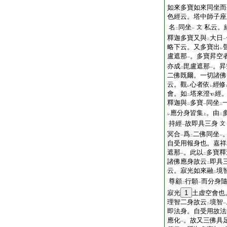
如來多寶如來同坐而
色經云。塔中師子座
名
同坐
私云。
文
二
一
釋迦多寶又與
大日
二
一
略下云。又多寶出
レ
盧遮那
。多寶昇空
一
亦成
毘盧遮那
。昇
二
一
二佛既爾。一切諸佛
云。觀
心者依
經修
レ
レ
會。如
塔來澄
經
二
釋迦與
多寶
同坐
二
一
二
應分身皆集
。由
レ
上
二
持經
故即具三身
文
一
冥合
爲
二佛同坐
一
二
一
自受用報身也。嘉祥
遮那
。此以
多寶釋
一
二
諸佛應身故云
即具
二
云。寂光如來融
境
二
尊顧
行願
而分身
二
一
寂光
1
土虚空會也
理智二身故云
境智
二
一
即法身。自受用故法
應化
。故又三佛具
一