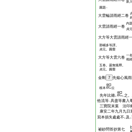
新
圓題
一
大雲輪請雨經二卷
内
大雲請雨經一卷
貞
大方等大雲請雨經
那崛多等譯。
貞元。圓覺
一
大方等大雲六卷
相
五卷。曇無懴釋。
貞元。圓覺
金剛
7
先焔心風雨
根本
云
先年比雖
之。
レ
レ
他流等
具盡等書入
一
三寶院末葉 法印
康安二年九月九日
寫本損失處處不
及
レ
レ
祕鈔問答抄第七