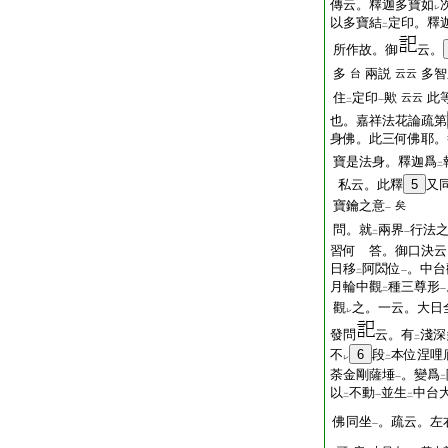
傳云。釋迦多寶如
レ
以多寶結
定印。釋
二
所作故。御
云。
多
兩説
多智
台
云云
住
定印
歟
此
云云
二
一
也。嘉祥法花論疏第
身佛。此三何佛耶。
寶是法身。釋迦爲
二
私云。此釋
5
又
寶鑰之意
矣
一
問。就
兩界
行法
二
一
習何 答。御口決云
日移
阿閦位
。中台
二
一
月輪中觀
種三尊形
二
一
觀
之。一云。大日
レ
發問
云。有
淺深
二
不
6
段
本位涅哩
レ
二
荼金剛薩埵
。變爲
一
二
以
不動
並生
中台
二
一
二
佛同坐
。疏云。左
一