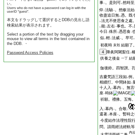
事
。是則可
然時至
い。
一
レ
Users who do not have a password can log in with the
仰
法驗
。然修法始
userID "guest".
二
一
收盡追日無
憑。既
レ
本文をドラッグして選択するとDDBの見出し語
法尤不便思食之處
レ
検索結果が表示されます。
能
左右
事也。不
レ
二
一
レ
今日
殊所
憑思食
一
二
一
Select a portion of the text by dragging your
似
輕
法威
。早可
mouse to view all terms in the text contained in
レ
二
一
レ
the DDB. ・
初夜時
結願了
亥剋
4
降眞阿闍梨任
Password Access Policies
二
供養之後金
結
一丁
伽後鈴。四智讃。
吉慶梵語三段如
例
レ
相續打。中間鉢如
二
十人入
幕内
。無言
二
一
座
時鉢
一
祈願。禮佛。五悔
入
幕内
。合敬
二
一
二
還著
本座
。暫時之
二
一
今度結作法理性院
問。請雨經法經軌等
内
大雲請雨經二卷