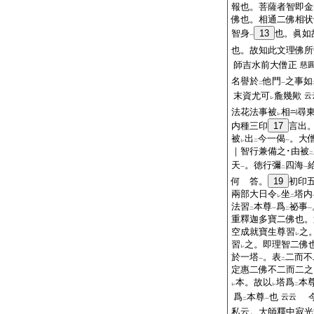
報也。菩薩者智即金
佛也。相通二佛相状
智身
13
也。眞如
一
也。故知此文理佛所
師吉水前大僧正
慈
名譽於
他門
之事如
二
一
末資尤可
麁幾歟
云
レ
法花法事被
相
尋
レ
内種三印
17
言出
被
出
今一偈
。大
レ
二
一
｜智行兼備之･由被
二
天
。徳行彌
四海
一
二
一
何 答。
19
初印
兩部大日令
坐
塔内
レ
二
法習
本尊
爲
祕事
二
一
二
一
重釋迦多寶二佛也。
空成就寶生尊習
之
レ
習
之。即理智二佛
レ
於一塔
。表
二而不
一
二
定惠二佛不二而二之
本。故以
塔爲
本
レ
レ
二
爲
本尊
也
今
云云
二
一
私云。大師釋中寂光