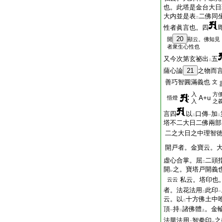
也。此塔是金台大日
大内並是表
二佛同
二
性者眞言也。四
20
開
顯云。佛知見
者衆生心性也
又今次第玄祕出
五
二
薩心論
21
之物而
善巧智圓滿義也
文
入
方
A+u
悟燈
入
之
言四
以
口傳
加
二
一
二
塔不二大日二佛兩部
二之大日之中理智
開戸者。金寶云。
虚心合掌。屈
二頭
二
開
之。寶塔戸開義
レ
私云。塔印也
云云
者。法花法用
此印
二
一
云。以
十方佛土中
二
頂
持
諸佛體
。金
一
二
上
法華法用
智拳印
之
二
一