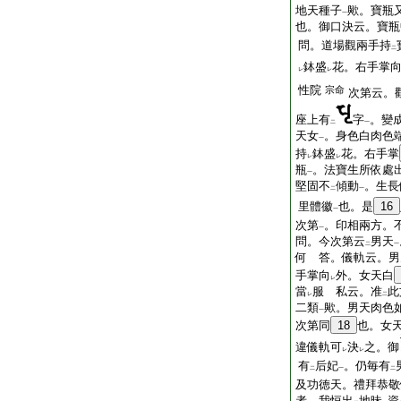
地天種子
歟。寶瓶
一
也。御口決云。寶瓶
問。道場觀兩手持
二
鉢盛
花。右手掌
レ
レ
性院
宗命
次第云。
座上有
字
。變
二
一
天女
。身色白肉色
一
持
鉢盛
花。右手掌
レ
レ
瓶
。法寶生所依處
一
堅固不
傾動
。生長
二
一
里體徽
也。是
16
一
次第
。印相兩方。
一
問。今次第云
男天
二
一
何 答。儀軌云。男
手掌向
外。女天白
レ
當
服 私云。准
此
レ
二
二類
歟。男天肉色
一
次第同
18
也。女
違儀軌可
決
之。御
レ
レ
有
后妃
。仍毎有
二
一
二
及功徳天。禮拜恭敬
者。我恒出
地昧
資