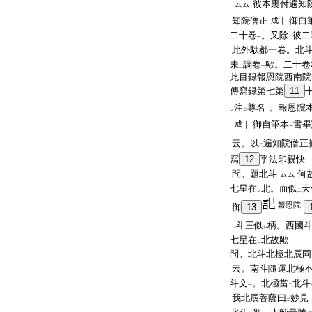
彼本裏付遍知
云云
知院僧正
御自
成｜
二十卷
。又除
彼二
一
二
此外馱都一卷。北
未
調卷
歟。二十卷
二
一
此目録報恩院西南院
傳寫録第七第
11
注
尊名
。報恩院
レ
二
一
御自筆本
書畢
成｜
一
云。以
遍知院僧正
二
寫
12
乎法印親快
問。題北斗
何
云云
七星在
北。而似
天
レ
二
報恩院
御
13
斗三似
柄。西國
レ
レ
七星在
北故歟
レ
問。北斗北極北辰同
云。南斗隨運北極
斗文
。北極當
北斗
一
二
我北辰菩薩曰
妙見
二