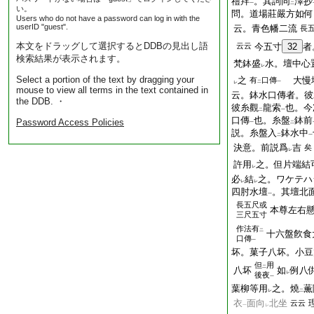
禮拜
。其詞同
澤抄
一
二
い。
問。道場莊嚴方如何
Users who do not have a password can log in with the
userID "guest".
云。青色幡二流
長
本文をドラッグして選択するとDDBの見出し語
云云
今五寸
32
者
検索結果が表示されます。
梵鉢盛
水。壇中心
レ
Select a portion of the text by dragging your
之
大慢壇
有
口傳
二
一
レ
mouse to view all terms in the text contained in
云。鉢水口傳者。彼
the DDB. ・
彼糸觀
龍索
也。今
二
一
口傳
也。糸盤
鉢前
Password Access Policies
一
二
説。糸盤入
鉢水中
二
一
決意。前説爲
吉
矣
レ
許用
之。但片端結
レ
必
結
之。ワケテハ
レ
レ
四肘水壇
。其壇北
一
長五尺或
本尊左右
三尺五寸
作法有
二
十六盤飮食
口傳
一
坏。菓子八坏。小豆
但
用
二
八坏
如
例八
レ
後夜
一
葉柳等用
之。燒
薫
レ
二
衣
面向
北坐
云云
一
レ