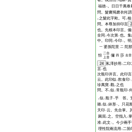
二
一
福徳
。日日千萬眷
一
問。髮嚢羯磨衣何謂
之
髮
此字歟。可
檢
レ
レ
問。本尊加持印言
也。先根本印言。儀
全同
今次第
也。集
二
一
中。印同
今印
。明
二
一
婆孫陀里
陀
一
二
二合
怛
儞
莎
四
去音
上音
24
私澤抄用
二印
二
言
也
一
次瓶印并言。此印言
云。此印似
飮食印
二
一
珍萬寶
觀
之也
一
レ
問。不
似
常瓶印
レ
二
一
似
瓶子
乎 答。
レ
二
一
雖
似
鉢形
。只花
レ
二
一
天印
云。先合掌。
一
圓屈
之。空指入
レ
二
准
此文
。今少兩手
二
一
理性院兩流用
二箇
二