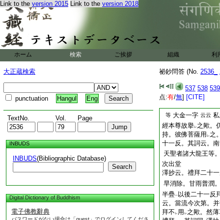
Link to the
version 2015
Link to the
version 2018
問。散念誦用
廣目
二
抄云。或諸天主故。
龍上首故。澤抄云。
孔
28
雀此旨見
云
天王
。名曰
惡目
一
二
一
ホーム
検索
ご挨拶
組織
利
龍
而爲
眷屬
佛
文
一
二
一
一字或慈護
理
云云
大正蔵検索
祕鈔問答 (No.
2536_
雷音廣目諸龍法施一
日釋迦觀音金剛手本
537
538
539
点:
有
/
無
]
[CITE]
心經理
punctuation
Hangul
Eng
善女龍王法旋
發菩提
大金一字
私
等
云云
TextNo.
Vol.
Page
經本尊故擧
之歟。
レ
持。彼佛菩薩用
之
レ
十一反。其詞云。南
INBUDS
天聖者諸大龍王等
INBUDS
(Bibliographic Database)
次出堂
Search
澤抄云。禮拜二十一
旱消除。甘雨普潤
半疊
以後二十一反
一
Digital Dictionary of Buddhism
云。當流今次第。并
電子佛教辭典
拜不
用
之歟。然薄
レ
レ
パスワードがない場合は「guest」でログインしてくださ