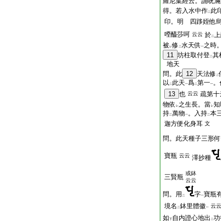
羅尼集經云。誦呪滿
得。若入水中作
此
二
印。明 四跢姪他
㖶醯莎呵
云云
於
上
二
被
修
水天供
之時
レ
二
一
11
坊柱取付登
其
二
地天
問。此
12
天法修
二
以
此天
爲
第一
。
二
一
二
一
13
也
云云
疏第十
物依
之生長。當
知
レ
レ
持
萬物
。入持
本
二
一
二
迦方便化身耳
文
問。此天種子三形何
寶瓶
云云
澤抄種
或鉢
三賢瓶
云云
問。用
字
寶瓶
二
一
境名
鉢里體徽
云
二
一
如
自内證心地出
功
下
二