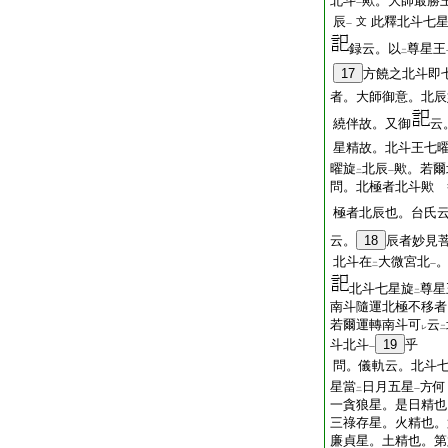
北斗
歟。大師最勝
一
辰
此釋北斗七
文
一
録云。以
尊星王
二
17
方饒之北斗即
者。大師御意。北辰
繞伴故。又御
云
星精故。北斗王七
曜旋
北辰
歟。若爾
二
一
問。北極者北斗歟 
極者北辰也。台氏
云。
18
辰者妙見
北斗在
大微宮北
二
一
北斗七星旋
尊星
二
南斗隨運北極不移者
若爾運轉南斗可
云
レ
二
斗北斗
19
乎
一
問。儀軌云。北斗
星當
日月五星
方何
二
一
一貪狼星。是日精也
三祿存星。火精也。
廉貞星。土精也。第