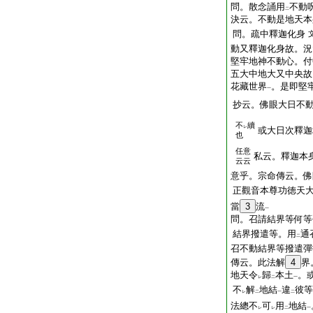
問。散念誦用
不動
二
決云。不動是地天本
問。疏中釋迦化身
動又釋迦化身故。況
堅牢地神不動心。付
五大中地大又中央故
花藏世界
。是即堅
一
抄云。佛眼大日不
不
續
レ
或大日次釋迦
也
任意
私云。釋迦本
云云
意乎。宗命傳云。佛
正觀音本尊功徳天
當
3
流
一
問。召請結界等何等
結界撥遣等。用
通
二
召不動結界等撥遣彈
傳云。此法解
4
界
地天令
歸
本土
。
レ
二
一
不
解
地結
違
彼等
レ
二
一
二
法總不
可
用
地結
レ
レ
二
一