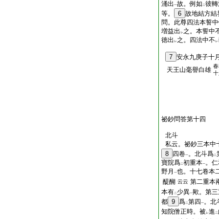
涌出
故。例如
彼轉
一
二
等。
6
故地結方結
問。此尊四法本誓中
増益出
之。本誓中
レ
徳出
之。四法中不
レ
レ
7
安永九庚子十
春
天王山毫譽白雄
十
祕鈔問答第十四
北斗
私云。祕鈔三本中
8
四卷
。北斗爲
一
二
寶院爲
初重本
。仁
二
一
野月
也。十七卷本
一
醍醐
第二重本
云云
本有
少異
歟。第三
二
一
都
9
爲
第四
。北
二
一
知院僧正時。被
進
レ
二