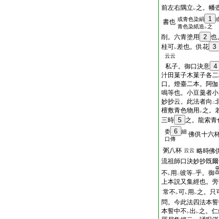
前左右隅立
之。幡
レ
1
或青色染絹
書也
青色染紙造
之
レ
削。六青塗用
2
也
桂可
差也。供花
3
レ
云云
私子。御口決意
4
汁田菓子木菓子各二
口。燈臺二本。阿伽
鳴等也。小豆羹者小
妙抄云。此法者向
二
檀敷青色物用
之。
レ
三時
5
之。龍索青
6
委
細
佛供十六
口傳
粥八杯
云云
略時佛
流祖師口決妙抄既爾
不
用
彼等
乎。御
レ
二
一
上本説又集經也。旁
常不
可
用
之。只
レ
レ
レ
問。今此法四法本誓
本誓中不
出
之。仁
レ
レ