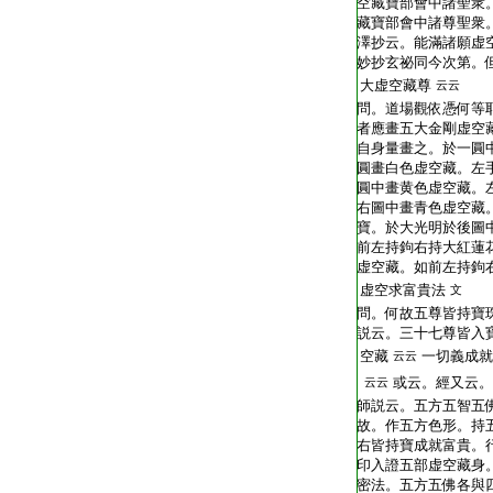
空藏寶部會中諸聖衆
藏寶部會中諸尊聖衆
澤抄云。能滿諸願虚
妙抄玄祕同今次第。
大虚空藏尊
云云
問。道場觀依憑何等
者應畫五大金剛虚空
自身量畫之。於一圓
圓畫白色虚空藏。左
圓中畫黄色虚空藏。
右圖中畫青色虚空藏
寶。於大光明於後圖
前左持鉤右持大紅蓮
虚空藏。如前左持鉤
虚空求富貴法
文
問。何故五尊皆持寶
説云。三十七尊皆入
空藏
一切義成就
云云
或云。經又云。
云云
師説云。五方五智五
故。作五方色形。持
右皆持寶成就富貴。
印入證五部虚空藏身
密法。五方五佛各與