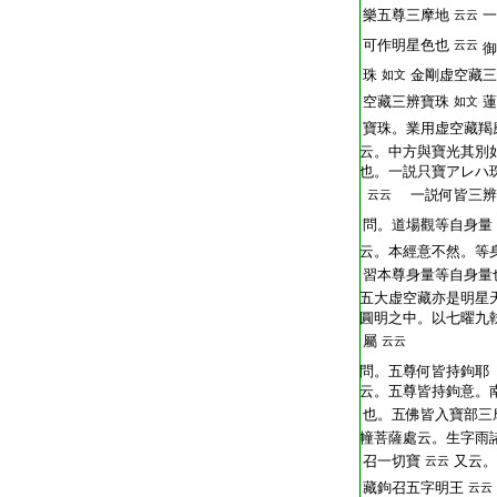
樂五尊三摩地
一
云云
可作明星色也
云云
御
珠
金剛虚空藏三
如文
空藏三辨寶珠
蓮
如文
寶珠。業用虚空藏羯
云。中方與寶光其別
也。一説只寶アレハ
一説何皆三辨
云云
問。道場觀等自身量
云。本經意不然。等
習本尊身量等自身量
五大虚空藏亦是明星
圓明之中。以七曜九
屬
云云
問。五尊何皆持鉤耶
云。五尊皆持鉤意。
也。五佛皆入寶部三
幢菩薩處云。生字雨
召一切寶
又云。
云云
藏鉤召五字明王
云云