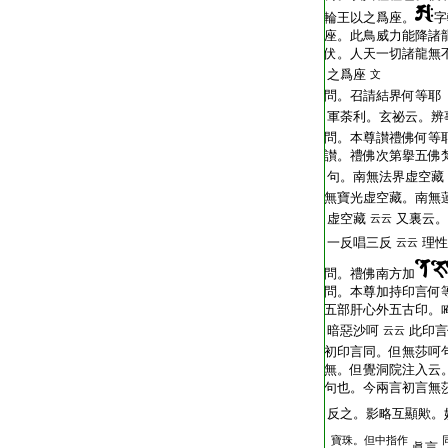
輪王以之爲座。
字
座。此鳥威力能降諸
伏。人天一切諸龍無
之爲座
文
問。召請結界何等耶
軍荼利。玄祕云。辨
問。本尊讃禮佛何等
讃。禮佛次第擧五佛
句。南無法界虚空藏
無寶光虚空藏。南無
虚空藏
又裏云。
云云
一反唱三反
理性
云云
問。禮佛南方加
問。本尊加持印言何
五部肝心外五古印。
暗惡沙呵
此印言
云云
初印言同。但無莎呵
無。但覺洞院注入云
句也。今兩言初言無
反之。影略互顯歟。
寶珠。但中指作
眞言