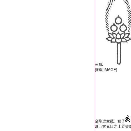
三形
寶珠[IMAGE]
金剛虚空藏。種子
形五古鬼目之上置寶珠[