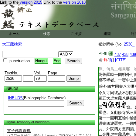
Link to the
version 2015
Link to the
version 2018
五祕密軌云。五身同
同一月輪圓光者。爲
智故不染生死。由大
思之
五大虚空藏
問。修此法時懸何本
ホーム
検索
ご挨拶
組織
利
曼荼羅。或只懸五大
大正蔵検索
祕鈔問答 (No.
2536_
尊用此法本尊
玄
云云
荼羅可懸之。圖像如
437
438
439
問。今次第以五尊爲
点:
無
/
有
]
[CITE]
punctuation
Hangul
Eng
爲本尊歟。然開經説
尊。何爲二種異耶 
TextNo.
Vol.
Page
曼荼羅時一圓明外可
經不擧者。一密中上
院外四方圍畫八大供
INBUDS
今又可同彼故不別説
INBUDS
(Bibliographic Database)
圖五大虚空藏八供四
Search
云
也。
羅也。又勸修寺第三
第一一圓明五輪中輪
Digital Dictionary of Buddhism
迴畫四波羅蜜。一圓
供。外院四方畫四攝
電子佛教辭典
二金剛虚空藏爲中。
パスワードがない場合は「guest」でログインしてくださ