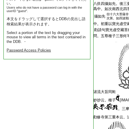
八供四攝如先。後三
い。
Users who do not have a password can log in with the
爲中。如次南西北四
userID "guest".
但十六大菩薩非
攝如先
次第。如四波順
本文をドラッグして選択するとDDBの見出し語
中。初重以寶光虚空
検索結果が表示されます。
勸請句寶光虚空藏菩
Select a portion of the text by dragging your
問。五尊種子三形何
mouse to view all terms in the text contained in
the DDB. ・
Password Access Policies
諸流大旨同歟
妙抄云。種子
[IMA
。三摩[
勸修寺第三重本云。