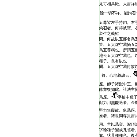
尤可相具歟。大吉祥
除一切不祥。能鉤召
五尊皆左手持鉤。右
鉤召者。何得彼寶。
衆生之義歟
問。何故以五部名爲
答。五大虚空藏攝五
爲五尊稱也。所謂五
地云五大虚空藏也。
種子。良有以也
問。五大虚空藏何故
答。心地義訣云。
座。師子諸獸中王。
佛亦復如此。諸法主
爲座。
字輪中種
獸力用無能過者。金
堅力無礙故。象爲座
座者。諸世間尊貴吉
用。世以爲寶。灌頂
字輪種子變成孔雀者
禽。状具種種色。復