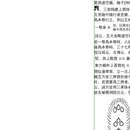
業用虚空藏。種子[IMA
。三形羯磨上寶珠[I
五菩薩中隨行者意樂
爲本尊行之。所以五
但。以寶光
一尊身
矣
薩今用光耳
請云。五大金剛虚空
若一尊爲本尊時。八
薩爲本尊時。三十七
院注或云。古傳云。
竪。其上觀寶
畫
云云
東方横杵上置寶也
云
寶似蓮華莖。立一古
圖五方皆三辨寶於南
何。若寶重爲三辨者
云。諸方皆用三果珠
故玄祕覺洞院注云。