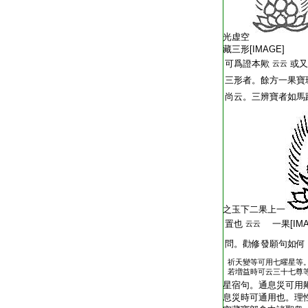
光虚空
藏三形[IMAGE]
可爲證本歟
或又
云云
三形者。餘方一果寶
尚云。三辨寶者如馬
之玉下二果上一
置也
一果[IMA
云云
問。勸修發願句如何
祈天變等可用七曜星等
若増益時可云三十七尊
星宿句。通息災可用
息災時可通用也。理