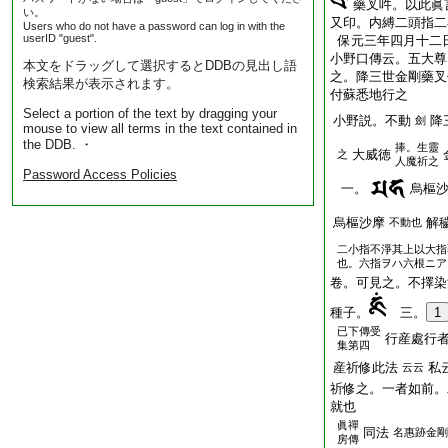
藥叉吽。以此眞
い。
又印。内縛二頭指二
Users who do not have a password can log in with the
userID "guest".
保元三年四月十二
小野口傳云。五大尊
本文をドラッグして選択するとDDBの見出し語
之。降三世金剛藥叉
検索結果が表示されます。
付蘇悉地行之
Select a portion of the text by dragging your
小野説。不動
降
劍
mouse to view all terms in the text contained in
the DDB. ・
捧。生靈
大威徳
之
人魔祈之
Password Access Policies
一。
烏樞
烏樞沙摩
解
不動也
二小指不淨其上以大指
也。六指ヲハ六根ニア
卷。可見之。不擇染
種子。
三。
1
已下傳受
行産處行
集第四
産祈修此法
私
云云
祈修之。一者如前。
就也
眞禪
同法
名惠跡金剛
房傳