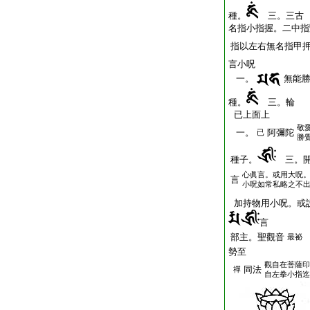
種。
三。三古 
名指小指握。二中指
指以左右無名指甲
言小呪
一。
無能
種。
三。輪
已上面上
敬
一。
阿彌陀
已
勝
種子。
三。開
心眞言。或用大呪
言
小呪如常私略之不
加持物用小呪。或
言
部主。聖觀音
最祕
勢至
觀自在菩薩印
同法
禪
自左拳小指迄