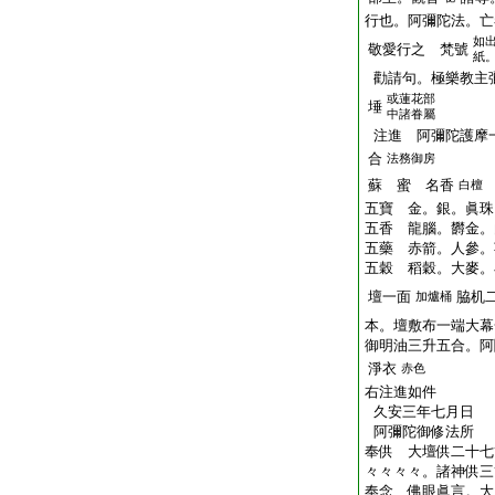
行也。阿彌陀法。亡
如
敬愛行之 梵號
紙
勸請句。極樂教主
或蓮花部
埵
中諸眷屬
注進 阿彌陀護摩
合
法務御房
蘇 蜜 名香
白檀
五寶 金。銀。眞珠
五香 龍腦。欝金。
五藥 赤箭。人參。
五穀 稻穀。大麥。
壇一面
脇机
加爐桶
本。壇敷布一端大幕
御明油三升五合。阿
淨衣
赤色
右注進如件
久安三年七月日
阿彌陀御修法所
奉供 大壇供二十七
々々々々。諸神供三
奉念 佛眼眞言。大