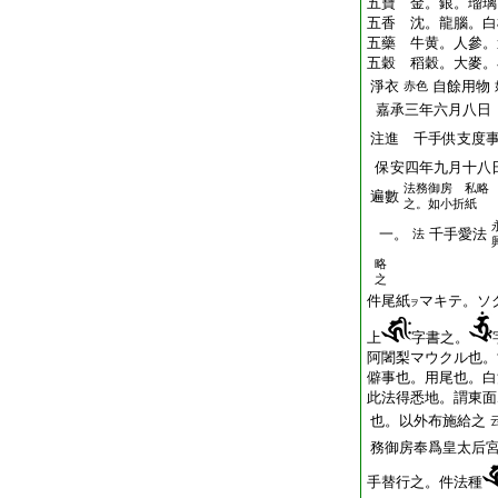
五寶 金。銀。瑠璃
五香 沈。龍腦。白
五藥 牛黄。人參。
五穀 稻穀。大麥。
淨衣
自餘用物
赤色
嘉承三年六月八日
注進 千手供支度
保安四年九月十八
法務御房 私略
遍數
之。如小折紙
一。
千手愛法
法
略
之
件尾紙
マキテ。ソ
ヲ
上
字書之。
阿闍梨マウクル也。
僻事也。用尾也。白
此法得悉地。謂東面
也。以外布施給之
務御房奉爲皇太后
手替行之。件法種