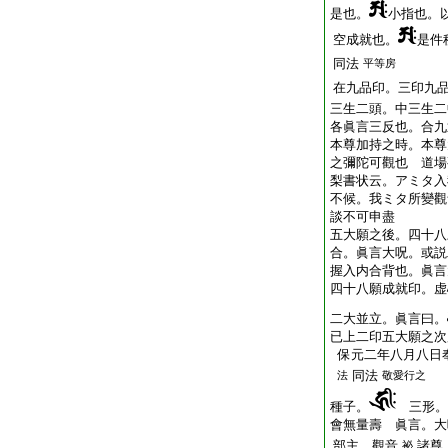
是也。
小指也。
空成就也。
是件
同法
平等房
在九品印。三印九
三生二頭。中三生二
各眞言三反也。合九
本尊加持之時。本尊
之彌陀可觀也 道場
梨書状云。アミタ入
不候。我ミタ所變觀
談不可申盡
五大願之後。四十八
合。眞言大呪。或説
握入内合背也。眞言
四十八願成就印。虚
二大並立。眞言曰。
已上二印五大願之次
保元二年八月八日
同法
法
敬愛行之
種子。
三形。
會無量壽 眞言。大
部主。觀音
諸尊
祕