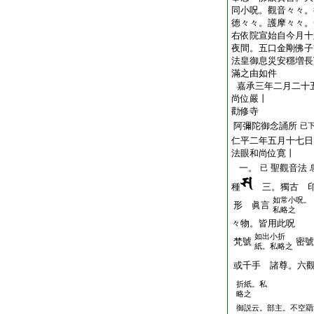
同小呪。觀音々々。
徳々々。護摩々々。
右依院宣始自今月十
夜間。五口金剛佛子
法皇御息災安穩増長
滿之由如件
嘉承三年二月二十
尚位嚴丨
勸修寺
阿彌陀御念誦所
已
仁平二年五月十七日
法眼和尚位寛丨
一。
聖觀音法
已
種
三。獨古 印
如常小呪。
形 眞言
私略之
々物。皆用此呪
如出小折
梵號
密號
紙。私略之
或千手 諸尊。六觀
折紙。私
略之
御説云。部主。不空羂