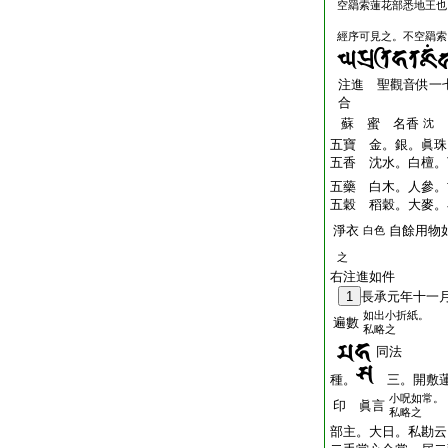
空羂索蓮花部悉地王也
經序可見之。不空羂索
注進 聖觀音供一
合
蘇 蜜 名香
沈
五寶 金。銀。眞珠
五香 沈水。白檀。
五藥 白木。人參。
五穀 稻穀。大麥。
淨衣
自餘用物
白色
之
右注進如件
1
長承元年十一
如出小折紙。
遍數
私略之
同法
種。
三。開敷蓮
小呪如常。
印 眞言
私略之
部主。大日。私勘云