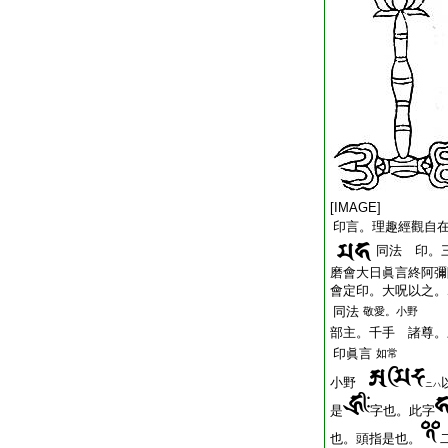
[IMAGE]
印言。理趣經觀自
同法 印。
磨會大日眞言終阿彌
會定印。大呪以之。
同法
敬愛。小野
部主。千手 諸尊。
印眞言
如常
小野
ニハ
是
字也。此字
也。頭指是也。