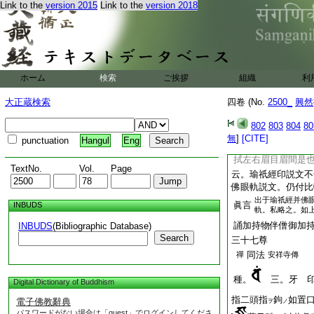
房傳
Link to the
version 2015
Link to the
version 2018
口傳云。
種
三牙
輪大日習
印。瑜祇經云。復次
忍願指。内相叉爲齒
禪智。由如笑眼形。
ホーム
検索
ご挨拶
組織
利
心
云云
佛眼軌云。次結金剛
大正蔵検索
四卷 (No.
2500_
興然
内縛。二頭指端相拄
各竪二頭指側。勿相
802
803
804
80
指各舒。其共小計曲
無
]
[CITE]
punctuation
Hangul
Eng
言加持額兩肩心喉。
拭左右眉目眉間是
TextNo.
Vol.
Page
云。瑜祇經印説文不
佛眼軌説文。仍付比
出于瑜祇經并佛
眞言
INBUDS
軌。私略之。如
誦加持物伴僧御加
INBUDS
(Bibliographic Database)
Search
三十七尊
同法
禪
安祥寺傳
種。
三。牙 
Digital Dictionary of Buddhism
指二頭指
鉤
如置
電子佛教辭典
ヲ
ノ
パスワードがない場合は「guest」でログインしてくださ