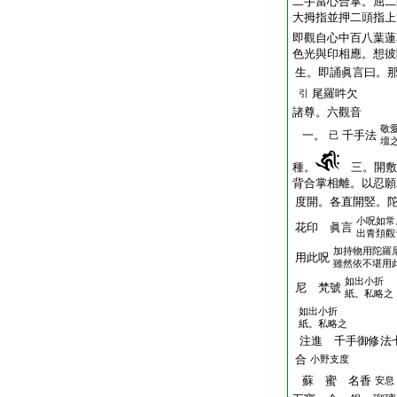
二手當心合掌。屈二
大拇指並押二頭指上
即觀自心中百八葉蓮
色光與印相應。想彼
生。即誦眞言曰。
尾羅吽欠
引
諸尊。六觀音
敬
一。
千手法
已
壇
種。
三。開敷
背合掌相離。以忍願
度開。各直開竪。
小呪如常
花印 眞言
出青頚觀
加持物用陀羅
用此呪
雖然依不堪用
如出小折
尼 梵號
紙。私略之
如出小折
紙。私略之
注進 千手御修法
合
小野支度
蘇 蜜 名香
安息