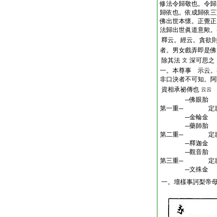
修法令歸敬也。令歸
歸依也。依成歸依三
佛出世本懷。正覺正
法歸出世眞道意歟。
釋云。經云。貪欲
者。男女戲弄即是佛
除其法
深可思之
文
一。本尊事 示云。
非口決者不可知。阿
資相承祕傳也
云云
─佛眼胎
第一重─ 定惠
─金輪金
─藥師胎
第二重─ 定惠
─釋迦金
─觀音胎
第三重─ 定惠
─文殊金
一。壇樣事訶梨帝