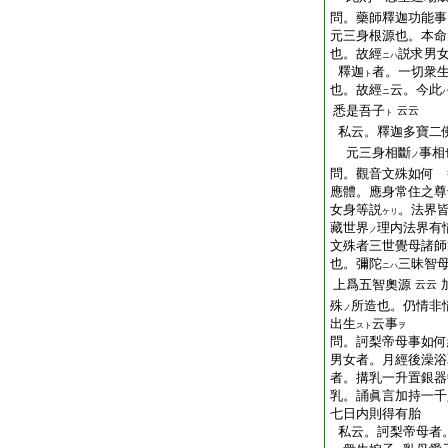
問。藥師釋迦功能事
元三身根源也。本命
也。故經
説求男
ニハ
釋迦
者。一切衆
ト
也。故經
云。今此
ニ
悉是吾子
云云
ト
私云。釋迦多寶二
元三身相斷
事相
ノ
問。觀音文殊如何 
應體。應身常住之尊
女身等説
。法界
ケリ
藏世界
理内法界有
ノ
文殊者三世覺母諸師
也。彌陀
三昧智
ニハ
上爲五智奧源
云云
殊
所造也。仍情非
ノ
出生
云事
スト
ヲ
問。訶梨帝母事如何
男女者。月經後澡浴
者。搆乳一升置銀器
乳。誦眞言加持一千
七日内則得有胎
私云。訶梨帝母者