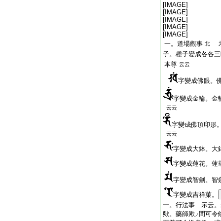
[IMAGE]
[IMAGE]
[IMAGE]
[IMAGE]
[IMAGE]
一。道場觀事
示
北
子。種子變成各各三
本尊
云云
字變成佛眼。
字變成金輪。金
云云
字變成佛頂印形
云云
字變成大鉢。大
字變成蓮花。蓮
字變成智劍。智
字變成吉祥菓。
一。行法事 示云。
歟。藥師歟
間可令
ノ