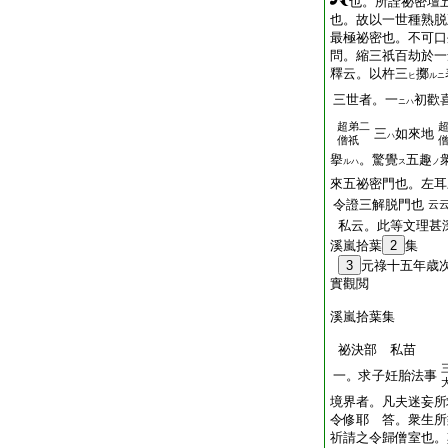
也。所詮祕密壇
也。故以一世種熟脱
最極祕密也。不可口
問。縮三祇百劫於一
釋云。以杵三
擲
ヒ
ルニ
三世者。一
初歡
ニハ
超弟二
三
如來地
ハ
僧祇
擧
。驚覺
五趣
ルハ
ス
ノ
來五祕密門也。左耳
令證三解脱門也
云
私云。此等文理甚
溪嵐拾葉
2
集
3
元祿十五年歳
實觀閲
溪嵐拾葉集
祕決部 私苗
一。求子妊胎法事
境界者。凡夫迷妄所
令修耶 答。衆生所
祈請之令歸僧室也。