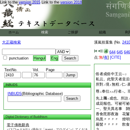
Link to the
version 2015
Link to the
version 2018
ホーム
検索
ご挨拶
組織
利
大正蔵検索
溪嵐拾葉集 (No.
241
644
645
646
点:
無
/
有
]
[CITE]
punctuation
Hangul
Eng
TextNo.
Vol.
Page
俗者成俗中王云
ヘリ
私云。此聖天者皇后
所對
境
無程
仁
INBUDS
ノ
ト
ノ
ハ
尊
奉仕
行者
。
ニ
スル
ハ
INBUDS
(Bibliographic Database)
先上﨟
成也。所詮
Search
ト
成花報也。可祕可祕
一。聖天異名事 閼
香食毘那夜迦 花鬘
Digital Dictionary of Buddhism
烏黒〃〃〃〃 燈明
嚴髻〃〃〃〃 飮食
電子佛教辭典
之
パスワードがない場合は「guest」でログインしてくださ