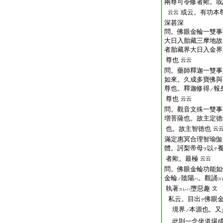
兩尊可令修者歟。或
或云。有功本
云云
深甚深
問。佛眼金輪一雙事
大日入胎藏三摩地故
者胎藏界大日入金界
尊也
云云
問。藥師釋迦一雙事
如來。久成多寶佛與
尊也。釋迦修得
報
ノ
尊也
云云
問。觀音文殊一雙事
増菩薩也。故主定徳
也。故主智徳也
云
滿定惠冥合理智瑜伽
體。訶梨帝母
以
ヲ
テ
者歟。最極
云云
問。佛眼金輪功能如
金輪
陰陽
。觀誦
ノ
ハ
ス
執著
墮惡趣
文
スレハ
私云。目出
佛眼
テ
境界
本源也。又
ノ
此則一念坐道場成