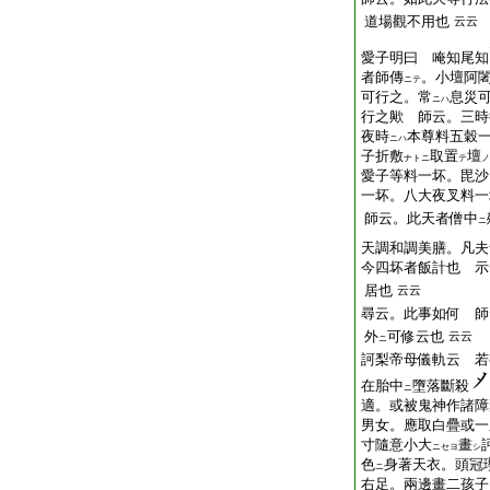
道場觀不用也
云云
愛子明曰 唵知尾知
者師傳
。小壇阿
ニテ
可行之。常
息災
ニハ
行之歟 師云。三時
夜時
本尊料五穀
ニハ
子折敷
取置
壇
ナトニ
テ
ノ
愛子等料一坏。毘沙
一坏。八大夜叉料一
師云。此天者僧中
ニ
天調和調美膳。凡夫
今四坏者飯計也 示
居也
云云
尋云。此事如何 師
外
可修云也
云云
ニ
訶梨帝母儀軌云 若
在胎中
墮落斷殺
ニ
適。或被鬼神作諸障
男女。應取白疊或一
寸隨意小大
畫
ニセヨ
シ
色
身著天衣。頭冠
ニ
右足。兩邊畫二孩子