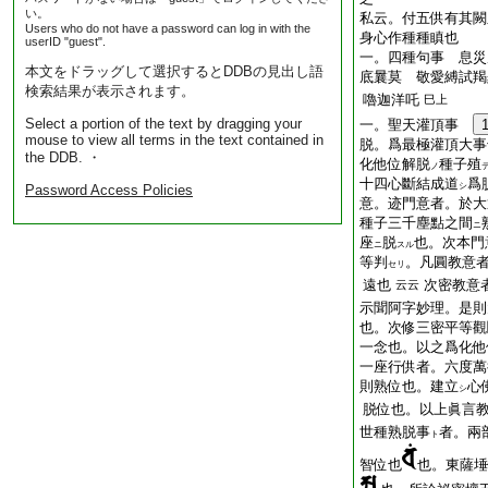
い。
私云。付五供有其闕
Users who do not have a password can log in with the
身心作種種瞋也
userID "guest".
一。四種句事 息災
本文をドラッグして選択するとDDBの見出し語
底曩莫 敬愛縛試羯
検索結果が表示されます。
嚕迦洋吒
巳上
Select a portion of the text by dragging your
一。聖天灌頂事
mouse to view all terms in the text contained in
脱。爲最極灌頂大事
the DDB. ・
化他位解脱
種子殖
ノ
十四心斷結成道
爲
シ
Password Access Policies
意。迹門意者。於大
種子三千塵點之間
ニ
座
脱
也。次本門
ニ
スル
等判
。凡圓教意
セリ
遠也
次密教意
云云
示聞阿字妙理。是則
也。次修三密平等觀
一念也。以之爲化他
一座行供者。六度萬
則熟位也。建立
心
シ
脱位也。以上眞言
世種熟脱事
者。兩
ト
智位也
也。東薩埵