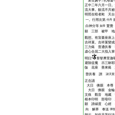
衆生婉子
乳母愛
ノ
正中二年六月一日。
流大事。餘流不共祕
明照在暗者歟 天台
一。行用次第
付丹
白神分等
驚覺
如常
願 三部 被甲 地
觀想。有宣臺座座上
吉祥菓。吉祥菓變成
三力偈 普通供養 
虚心合屈二大指入掌
明曰
拏拏摩里迦
避除從魔 示三昧耶
伽 花座 善來偈 
普供養 讃
諸天賛
正念誦
大日 佛眼 本尊
大日 佛眼 金輪
文殊 觀音 地藏 
根本印明 部母印 
願 諦縁度 心經 
向 解界 奉送
彈
師云。如此天等行法