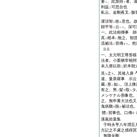
要
。此加持
者。
ト
ト
利益
可思合也
ニ
私云。金剛夜叉
骸
ノ
灌頂智
收
意也。
ニ
ル
歸平等
云
。深可
ニ
ヘリ
一。此法相傳事 師
其
根本
無之。智
ニ
ハ
流祕法
習傳
。然
ト
タリ
云云
一。太元明王尊形樣
法者。小栗栖常曉阿
未入唐以前
於本朝
ニ
見
之
。其後入唐
ス
ヲ
違。曼荼羅事 示云
藏
形
如
。頂上佛
ノ
ノ
ン
有之。男
髪
取
タ
ノ
ヲ
リ
メシケナル形像也。
之。無申量大法也又
鬼病難
除
祕法也
ヲ
ク
體
習事也。口傳○
ト
溪嵐拾葉集
于時永亨八年潤五
方記之不慮之感得冥
無障金剛