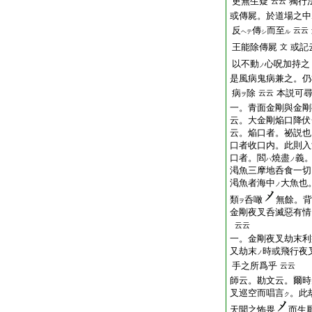
更無生疑
獨行
云云
或傳屍。於道場之中
反
傳
而至
云云
ヘテ
シ
ル
王能除傳屍
或記
文
以不動
心呪加持之
ノ
是風病鬼病兼之。仍
病
除
本説可
云云
ヲ
一。青面金剛與金剛
云。大金剛焔口降伏
云。焔口者。祕説也
口者收口内。此則入
口者。閻
燒盡
義
ハ
ノ
渇魚三摩地呑食一切
渇魚者海中
大魚也
ノ
類
呑噉
無餘。背
ヲ
金剛夜叉呑滅惡有情
云云
一。金剛夜叉劫末利
又劫末
時或飛行夜
ノ
手之所爲乎
云云
師云。勘文云。爾時
叉
巡
空而唱言
。此
ク
天聞之怖畏
而生