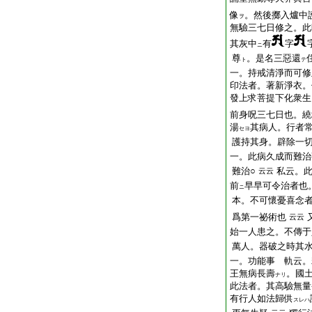
像
。然後擲入爐中
ヲ
無驗三七日修之。此
其灰中
有
字
ニ
尊
。是名三惡還
ト
テ
一。持戒清淨而可修
印法者。著新淨衣。
發上求菩提下化衆生
前身呪三七日也。繞
湯
其病人。行者
セヨ
護持其身。辟除一切
一。此病久成而難治
難治○
私云。
云云
前
早早可令治者也
ニ
本。不可懷憂喜念
爲第一祕術也
云云
始一人患之。不傳于
萬人。器破之時其
一。功能事 軌云。
王無病長壽
。國
ナリ
此法者。其高驗無量
有行人如法歸供
スレハ