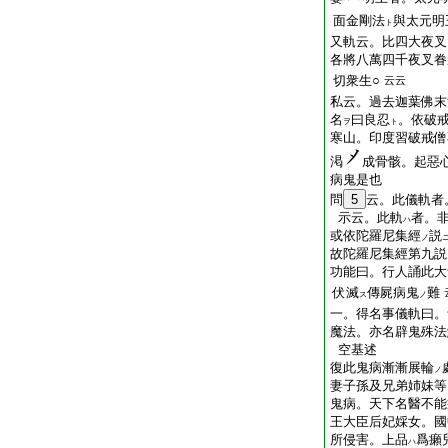
面金剛法
與太元明
ト
又軌云。比四大夜叉
各將八萬四千夜叉眷
切衆生○
云云
私云。過去迦葉佛末
名
曰良忍
。依破
ヲ
ト
寒山。印度習破戒僧
渇
成骨骸。起惡
病鬼是也
問
5
云。此儀軌者
示云。此軌
者。
ハ
或依陀羅尼集經
説
ノ
故陀羅尼集經第九説
功能曰。行人誦此大
伏滅
傳屍病鬼
難
ス
ノ
一。得名事儀軌曰。
魔法。亦名辟鬼殊法
空基述
復此鬼病漸漸展輪
ノ
妻子孫及兄弟姉妹等
鬼病。天下名醫不能
王大臣后妃婇女。國
所侵害。上品
爲癩
ハ