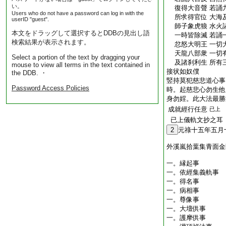
い。
復得大音聲 若誦
Users who do not have a password can log in with the
所求得官位 大海
userID "guest".
師子象虎狼 水火
本文をドラッグして選択するとDDBの見出し語
一時皆除滅 若誦
検索結果が表示されます。
忿怒大明王 一切
天龍八部衆 一切
Select a portion of the text by dragging your
及諸刹利生 所有
mouse to view all terms in the text contained in
接状如奴僕
the DDB. ・
竪持莫犯慈悲道心事
Password Access Policies
時。起慈悲心勿生他
身勿婬。此大法最勝
成就經行任意
已上
已上儀軌文抄之耳
2
元祿十五年五月
外溪嵐拾葉集青面金
一。縁起事
一。依經集義軌事
一。得名事
一。病相事
一。尊像事
一。大壇供事
一。護摩供事