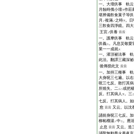
一。大壇供事 軌云
月蝕時俄小壇
作莊
ヲ
堪辨備飮食菓子等供
月
複滿
之時
。日
ノ
ノ
ヲ
三飮食四淨鏡。四大
王宮
供養
云云
ノ
一。護摩供事 軌云
供義
。凡息災敬愛
ニ
業一一成就
ス
一。灌頂祕法事 軌
此法。翻譯三藏深祕
後傳授此文
云云
一。加持三種事 軌
大身呪三七遍。以右
呪三七反。散打其病
所燒失。二
或把
ニハ
反。打其病人
。三
ヲ
七反。打其病人。如
愈
又云。以沈
云云
誦前身呪三七反。加
柳柘榴湯
中
。應
ノ
ニ
止息
又云。造
云云
誦聖無動尊火界眞言