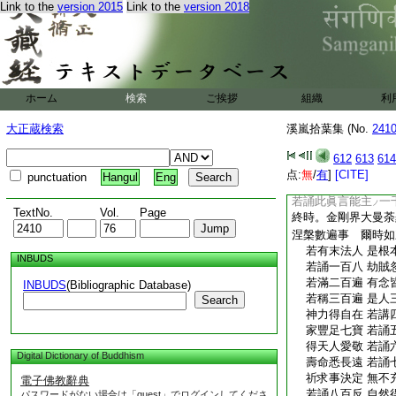
Link to the
version 2015
Link to the
version 2018
令成就。若有人誦一
大神通所作事業悉成
誦眞言三遍靈夢不應
聲求大智慧求光明求
位求善和眷屬求辯才
加護求衆人愛敬求菩
ホーム
検索
ご挨拶
組織
利
切食物
欲縛一切逆財無量病
大正蔵検索
溪嵐拾葉集 (No.
241
刻。六臂愛染王安置
七日中三時日日列根
612
613
614
所求善願一時成就。
点:
無
/
有
]
[CITE]
punctuation
Hangul
Eng
中如日昇空
若誦此眞言能主
一
ノ
TextNo.
Vol.
Page
終時。金剛界大曼荼
涅槃數遍事 爾時如
若有末法人 是根
INBUDS
若誦一百八 劫賊
若滿二百遍 有念
INBUDS
(Bibliographic Database)
若稱三百遍 是人
Search
神力得自在 若講
家豐足七寶 若誦
得天人愛敬 若誦
Digital Dictionary of Buddhism
壽命悉長遠 若誦
祈求事決定 無不
電子佛教辭典
若誦八百反 自然
パスワードがない場合は「guest」でログインしてくださ