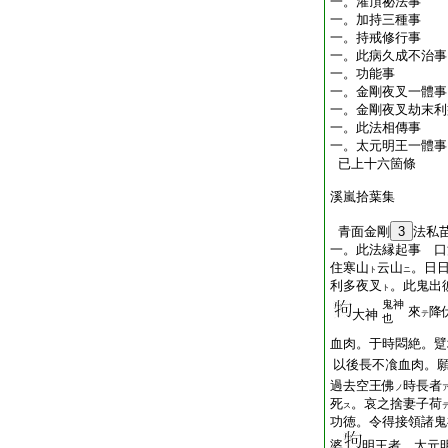
一。灌頂祕法事
一。加持三種事
一。持戒修行事
一。此病久成不治事
一。功能事
一。金剛夜叉一體事
一。金剛夜叉劫末利
一。此法相傳事
一。太元明王一體事
已上十六箇條
溪嵐拾葉集
青面金剛
3
法私
一。此法縁起事 口
住寒山
云山
。日
ト
ニ
利多夜叉
。此鬼出
ト
鬼神
來
降
大神
テ
也
血肉。于時悶絶。躄
以後長不飡血肉。
過去空王佛
時長者
ノ
死
。哀之捨妻子荷
ス
功徳。令得接領諸鬼
婆
明王者。太元