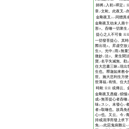
師將
入初
禪定
ニ
テ
ニ
章
文歟。此夜叉
ノ
ハ
金剛夜叉
同體異
トハ
金剛夜叉劫末人壽十
形
。呑噉一切衆生
ヲ
提心之人不可食
云
一切發菩提心。其時
際出現
。昇虚空放
ス
生
。光中
雨
無量
ヲ
ニ
ス
微妙
法
。衆生聞
ノ
ヲ
寶
名字失滅無。勸
ノ
住大悲晝三昧
現出
ニ
生也。釋迦如來教令
世。施大悲利生方便
世薄福
有情。住大
ノ
時歟
或傳云。
云云
金剛夜叉愚癡
煩惱
ノ
成
無菩提心者呑噉
テ
味
スシ。未發心
ヒ
ノ
者
取噉也。故爲免
ヲ
心
也。又云。今
ヲ
ノ
持戒清淨而發上求下
免
此惡鬼病難云
ント
ヘ