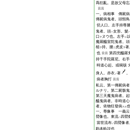
爲狂亂。是故父母忘
云云
一。病相事 傳屍病
傳屍病鬼者。頭頸鳥
切人口。左手持尊
鬼者。頭
女形。髮
ハ
口
ヌウ也。左手
ヲ
ニ
魔羅醯室陀鬼者。頭
槌
持。腰
虎皮
著
ヲ
ニ
ヲ
也
第四兜醯羅
云云
持千手陀羅尼。右手
時道心起。或啘咳
身人。赤衣
著
。
ノ
病者胸打
云云
私云。第一傳屍病者
ルナリ。第二屍骸鬼
第三天魔鬼病者。起
醯鬼病者。非時道心
者。依物狂發病
スル
一。尊像事 一義云
臂像也。東流
四臂
ハ
當世流布
四臂像者
ノ
勘本軌説也