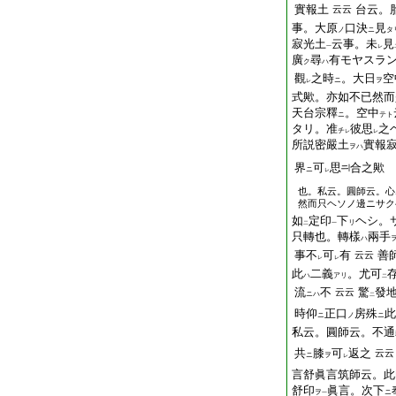
實報土
台云。
云云
事。大原
口決
見
ノ
ニ
タ
寂光土
云事。未
見
一
レ
廣
尋
有モヤスラ
ク
ハ
觀
之時
。大日
空
ニ
ヲ
レ
式歟。亦如不已然而
天台宗釋
。空中
ニ
テト
タリ。准
彼思
之
チ
レ
レ
所説密嚴土
實報
ヲハ
界
可
思
合之歟 
ニ
レ
也。私云。圓師云。心
然而只ヘソノ邊ニサク
如
定印
下
ヘシ。
リ
二
一
只轉也。轉樣
兩手
ハ
事不
可
有
善
云云
レ
レ
此
二義
。尤可
ハ
アリ
二
流
不
驚
發
云云
ニハ
二
時仰
正口
房殊
此
ニ
ノ
ニ
私云。圓師云。不通
共
膝
可
返之
云云
ニ
ヲ
レ
言舒眞言筑師云。此
舒印
眞言。次下
ヲ
ニ
一