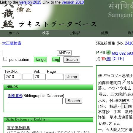
Link to the
version 2015
Link to the
version 2018
ホーム
検索
ご挨拶
組織
利
大正蔵検索
溪嵐拾葉集 (No.
241
691
692
693
点:
有
/
無
]
[CITE]
punctuation
Hangul
Eng
TextNo.
Vol.
Page
僧
申
コソ不思議
ト
ス
如禪長老閉口
説
INBUDS
落
。ハウハウ逃去
ト
尋云。五大院所
造
INBUDS
(Bibliographic Database)
二
示云。付
事相教相
Search
二
一
頂記 持誦不
1
同
不苔抄 手草 教時
諍論 草木成佛普通
Digital Dictionary of Buddhism
仍略
之
云云
レ
電子佛教辭典
一。五大院入定所事
パスワードがない場合は「guest」でログインしてくださ