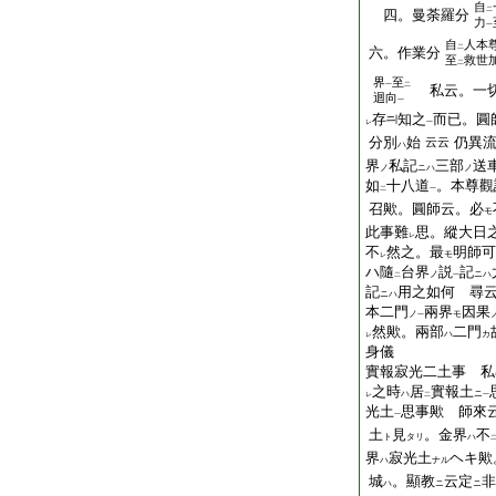
自
二
四。曼荼羅分
力
一
自
人本
二
六。作業分
至
救世
二
界
至
一
二
私云。一切
迴向
一
存
知之
而已。圓
レ
一
分別
始
仍異
云云
ハ
界
私記
三部
送
ノ
ニハ
ノ
如
十八道
。本尊觀
二
一
召歟。圓師云。必
モ
此事難
思。縱大日
レ
不
然之。最
明師可
モ
レ
ハ隨
台界
説
記
ノ
ニハ
二
一
記
用之如何 尋
ニハ
本二門
兩界
因果
ノ
モ
一
然歟。兩部
二門
ハ
カ
レ
身儀
實報寂光二土事 私
之時
居
實報土
ハ
ニ
レ
二
一
光土
思事歟 師來
一
土
見
。金界
不
ト
タリ
ハ
界
寂光土
ヘキ歟
ハ
ナル
城
。顯教
云定
非
ハ
ニ
ニ