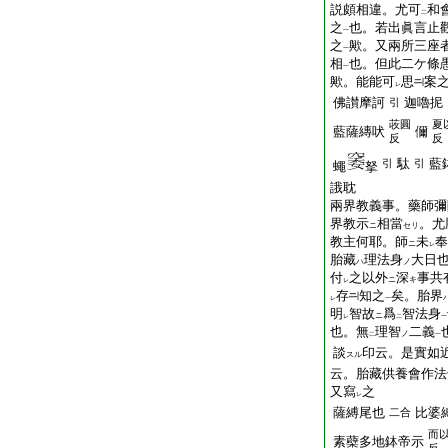
説頗相違。尤可
和
二
之
也。若出眞言止
一
之
歟。又兩所三座
一
相
也。但此二ケ條
一
歟。能能可
思
案
レ
佛讃摩訶
迦嚕抳
引
荍圓
夏
藍薩縳吠
儞
反
反
駄
藍
引
引
蠅
拏
誐耽
兩界教義事。藥師彌
界教示
相當
。尤
ニ
セリ
教主何耶。師
未
奉
ニ
レ
胎藏
理法身
大日
ハ
ノ
付
之以外
深
事共
ニ
キ
レ
存
知之
矣。胎界
レ
一
明
智故
爲
智法身
ニ
レ
二
一
也。無
理智
二義
ノ
二
一
談
印云。是實如
スル
云。胎藏供養會作法
又寫
之
レ
薩縛尾也
比
婆
二合
而
素蘗多地鉢帝示