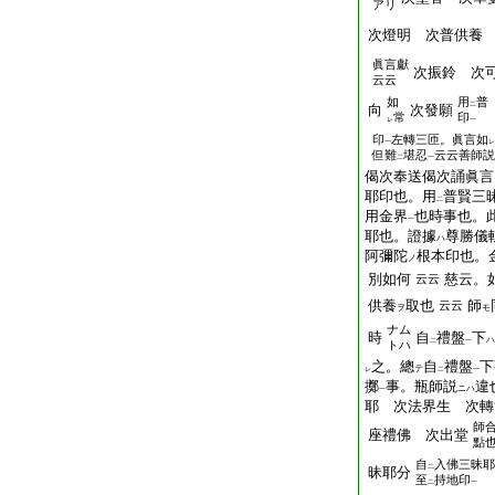
アリ
次燈明 次普供養
眞言獻
次振鈴 次
云云
如
用
普
二
向
次發願
常
印
レ
一
印
左轉三匝。眞言如
一
レ
但難
堪忍
云云善師説
二
一
偈次奉送偈次誦眞言
耶印也。用
普賢三
二
用金界
也時事也。
一
耶也。證據
尊勝儀
ハ
阿彌陀
根本印也。
ノ
別如何
慈云。
云云
供養
取也
師
云云
ヲ
モ
ナム
時
自
禮盤
下
ハ
二
一
トハ
之。總
自
禮盤
下
テ
レ
二
一
擲
事。瓶師説
違
ニハ
一
耶 次法界生 次轉
師
座禮佛 次出堂
點
自
入佛三昧耶
二
昧耶分
至
持地印
二
一