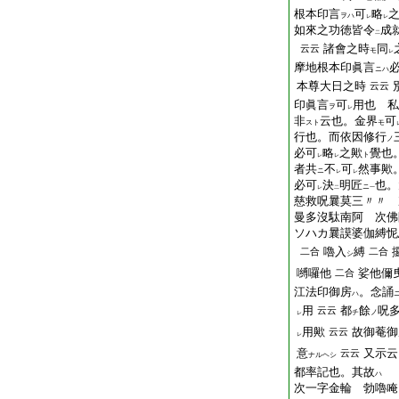
根本印言
可
略
ヲハ
レ
レ
如來之功徳皆令
成
二
諸會之時
同
云云
モ
レ
摩地根本印眞言
ニハ
本尊大日之時
云云
印眞言
可
用也 私
ヲ
レ
非
云也。金界
可
スト
モ
行也。而依因修行
ノ
必可
略
之歟
覺也
ト
レ
レ
者共
不
可
然事歟
ニ
レ
レ
必可
決
明匠
也。
ニ
レ
二
一
慈救呪曩莫三〃〃 
曼多沒駄南阿 次佛
ソハカ曩謨婆伽縛怩
嚕入
縛
二合
二合
シ
嚩囉他
娑他儞
二合
江法印御房
。念誦
ハ
用
都
餘
呪
云云
チ
ノ
レ
用歟
故御菴御
云云
レ
意
又示云
云云
ナルヘシ
都率記也。其故
ハ
次一字金輪 勃嚕唵