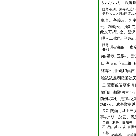
サハソハカ 次還
隨尊各別。東寺流受ル
是身大日ノ思
住道云
二
眞言。字義云。阿
云。釋義云。我即毘
此文可
思
之。甚深
レ
レ
理不二佛也
已身
ト
ニハ
隨尊
爲
佛部
虚空
二
一
各別
如
常表
五眼
。是
レ
二
一
口傳
付
三部
云云
二
一
諸尊
用
此印眞言
ニ
一
二
噞誐誐曩嚩羅落訖
薩嚩覩嗢蘖多
三
引
攞那目伽難
ソ
去六
前例
第七□是加
之
一
レ
筑師云。成事業身以
閼伽可
用
三
云云
レ
二
事
アリ 慈云。四
モ
口傳。私云。圓師云。
不
然。其
以
事供
レハ
レ
二
ル樣
次塗香 次華