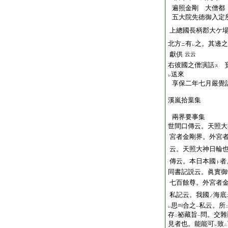
遍照金剛 大僧都
五大院先徳御入定
上總國
長
柄郡
大
ケ
北方
有
之。其邊之
ニ
レ
獻供
云云
右彼國之僧演話
寶
ス
送來
レ
享保二年七月嚴覺
溪嵐拾葉集
兩界要事集
世間口傳云。天照大
宮者金剛界。外宮
云。天照大神日輪
傳云。本日本國
者
ト
同書記説云。眞實御
七百餘尊。外宮者
私記云。我國
海底
ノ
思
合之
私云。所
レ
一
存
祕藏旨
問。交雜
二
一
見者也。能能可
致
レ
二