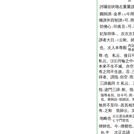
反
訶囉佐吠嚕左曩曩
圓師讃
金界
今用
ハ
ニモ
佛讃并四智讃
可
用
ヲ
レ
切佛心
印眞言
可
ノ
ニ
レ
妃加持珠
。次次次
一
讃者大日
云歟。
ノヲ
内
也。次入本尊觀
尊
尊
也 私云。後日
一
私云。□□□月輪之中
本來不生不滅。亦空
有之同不生故。言
二
得者。謂指
但空
而
二
一
三諦義同
私云。
文
指
迹門三諦
歟。指
二
一
隨尊各別。但今可
用
レ
二
也。善師説･筑師説。
無所不至印
若其相
ハ
有
之歟 筑師云。
レ
云云是仙眞僧
地略也
ヒサ門堂也
律師也。今
僧都也
ハ
次正念誦 
如
常
レ