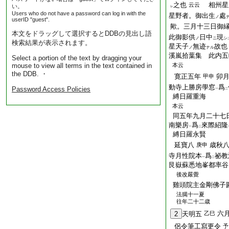
之也
相州星
云云
い。
レ
Users who do not have a password can log in with the
星野者。御出生
處
ノ
userID "guest".
歟。三月十三日御
本文をドラッグして選択するとDDBの見出し語
此御影供
日中
現
ノ
ニ
シ
検索結果が表示されます。
星天子
無迹
故也
ノ
ナル
溪嵐拾葉集 此内五
Select a portion of the text by dragging your
mouse to view all terms in the text contained in
本云
the DDB. ・
寛正五年
卯
甲申
動寺上勝房學窓
爲
Password Access Policies
一
二
縛日羅重海
本云
同五年九月二十七
南樂房
爲
來際紹隆
一
二
縛日羅永賢
延寶八
歳秋
庚申
寺月性院本
爲
祕教
一
二
艮嶽蘇悉地峯都率谷
後改嚴覺
雞頭院主金剛佛子
法臈十一夏
往年二十二歳
六
2
天明五
乙巳
侶令筆工寫更令
予