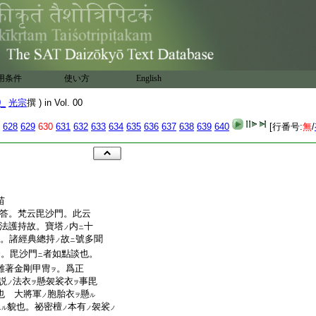
用条件
使い方
English
0_
光宗
撰 ) in Vol. 00
628
629
630
631
632
633
634
635
636
637
638
639
640
[行番号:
無
/
苗
答。梵云毘沙門。此云
法護持故。寶塔
内
十
ノ
ニ
。諸經典總持
故
號多聞
ノ
ニ
云。
毘
沙門
者如點談也。
ニ
雖著金剛甲冑
。爲正
ヲ
説
法衣
懸袈裟衣
事
毘
ノ
ヲ
ヲ
也 大將軍
胞胎衣
懸
ノ
ヲ
ル
貌也。祕密檀
本有
袈裟
スル
ノ
ノ
ノ