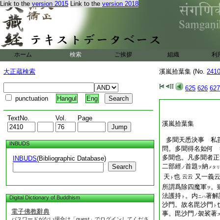
Link to the
version 2015
Link to the
version 2018
ホーム
検索
ご挨拶
組織
利
大正蔵検索
溪嵐拾葉集 (No.
241
625
626
627
punctuation
Hangul
Eng
TextNo.
Vol.
Page
溪嵐拾葉集
多聞天悉決事 私
INBUDS
問。多聞得名如何 
多聞也。凡多聞者正
INBUDS
(Bibliographic Database)
二部經
首題
納
Search
ノ
ヲ
メタリ
天
也
又一義
云云
ト
所謂爲除四魔軍
。
ヲ
法護持
。内
著解
Digital Dictionary of Buddhism
ト
ニハ
沙門。故名毘沙門
ト
電子佛教辭典
事。毘沙門
袈裟著
ノ
パスワードがない場合は「guest」でログインしてくださ