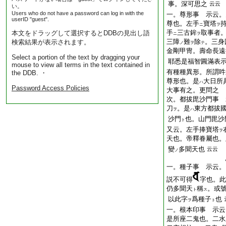
事。深可思之
云云
い。
Users who do not have a password can log in with the
一。尊形事 示云。
userID "guest".
尊也。左手
寶塔
ニ
ヲ
手
三古鉾
取事者
本文をドラッグして選択するとDDBの見出し語
ニ
ヲ
三障
難
除
。三身
検索結果が表示されます。
ノ
ヲ
テ
金剛甲冑。壽命長遠
Select a portion of the text by dragging your
耶悉是福智圓滿表
mouse to view all terms in the text contained in
有種種異形。所謂吽
the DDB. ・
尊形也。是
大日所
ハ
Password Access Policies
大事有之。更問之
次。都拔毘沙門事 
刀
。是
東方都拔
ヲ
ハ
沙門
也。山門毘沙
ト
又云。左手捧寶塔
ヲ
天也。帝釋眷屬也。
變
多聞天也
云云
ノ
一。種子事 示云。
説不可得
字也。此
仍多聞天
稱
。或
ト
ス
以此字
爲種子
也
ヲ
ト
一。根本印事 示云
是所座二鬼也。二水