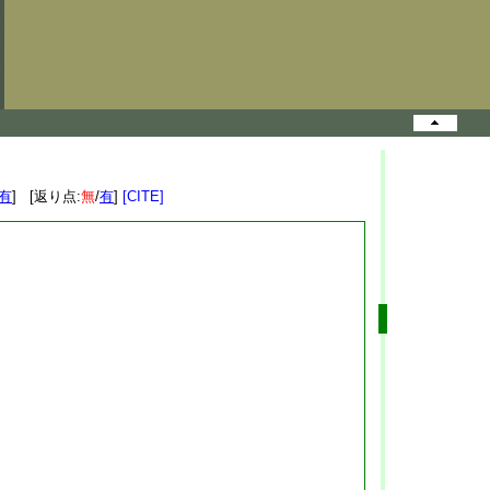
有
] [返り点:
無
/
有
]
[CITE]