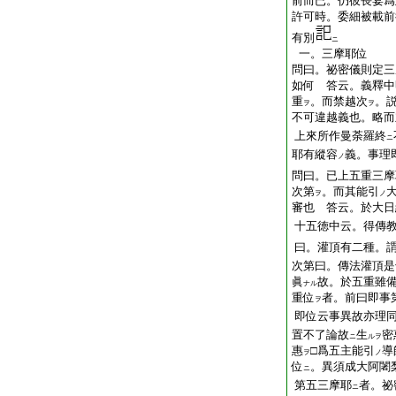
前而已。仍彼長宴爲
許可時。委細被載前
有別
ニ
一。三摩耶位
問曰。祕密儀則定三
如何 答云。義釋中
重
。而禁越次
。
ヲ
ヲ
不可違越義也。略而
上來所作曼荼羅終
ニ
耶有縱容
義。事理
ノ
問曰。已上五重三摩
次第
。而其能引
ヲ
ノ
審也 答云。於大日
十五徳中云。得傳
曰。灌頂有二種。
次第曰。傳法灌頂是
眞
故。於五重雖
ナル
重位
者。前曰即事
ヲ
即位云事異故亦理
置不了論故
生
密
ニ
ルヲ
惠
□爲五主能引
導
ヲ
ノ
位
。異須成大阿闍
ニ
第五三摩耶
者。祕
ニ