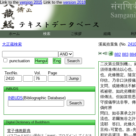
Link to the
version 2015
Link to the
version 2018
2
五則祕密灌頂云
連所受之祕密藏。故
有次第。其第一則事
無別矣。其第二則手
傳法等。何者受七機
不堪。故阿闍梨大悲
ホーム
検索
ご挨拶
組織
利
印明乃覺大師被授常
以心宜任機根。第三
大正蔵検索
溪嵐拾葉集 (No.
241
問曰。於初受傳法灌
灌頂歟 答云。三摩
882
883
884
一途。何盡無謀
。
ヲ
punctuation
Hangul
Eng
二次第云限別機
。
ニ
須得進傳法以心也。
TextNo.
Vol.
Page
也。此條難定。隨宜
印信。乃非口決授儀
文問。或雖傳法不解
INBUDS
祇祕密。如此劣機密
得傳法。但如當世悉
INBUDS
(Bibliographic Database)
守授儀學法非學。傳
Search
僞何辨
問曰。如谷禀承之許
流也。若爾無谷之許
Digital Dictionary of Buddhism
流耶 答曰。此條久
言殆
可驚也。故
電子佛教辭典
ト
ニ
初於谷灌頂。動
パスワードがない場合は「guest」でログインしてくださ
レハ