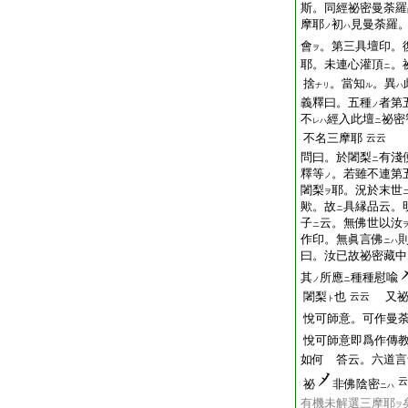
斯。同經祕密曼荼羅
摩耶
初
見曼荼羅
ノ
ハ
會
。第三具壇印。
ヲ
耶。未連心灌頂
。
ニ
捨
。當知
。異
ナリ
ル
ハ
義釋曰。五種
者第
ノ
不
經入此壇
祕密
レハ
ニ
不名三摩耶
云云
問曰。於闍梨
有淺
ニ
釋等
。若雖不連第
ノ
闍梨
耶。況於末世
ヲ
歟。故
具縁品云。
ニ
子
云。無佛世以汝
ニ
作印。無眞言佛
ニハ
曰。汝已故祕密藏中
其
所應
種種慰喩
ノ
ニ
闍梨
也
又祕
云云
ト
悅可師意。可作曼
悅可師意即爲作傳
如何 答云。六道言
云
祕
非佛陰密
ニハ
有機未解選三摩耶
ヲ