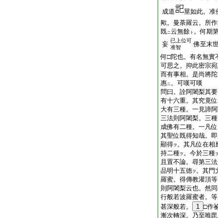
成道
莖如此。准
歟。曼荼羅云。所作
既
云無餘
。何期
ニ
ト
已上位可
妄
佛至末
准智
何□陀也。有名無實
可思之。抑此密宗宛
而有事相。是尚將陀
惠
。可嘆可嘆
ニ
問曰。詮阿闍梨其要
有十六重。其究竟位
大有三種。一見諦阿
三法則阿闍梨。三種
成佛有二種。一凡位
其聖位既得知哉。即
顯得
。其凡位在相
ヲ
持二種
。今於三種
ヲ
且置不論。尋第三法
品明十五徳
。其門
ヲ
羅蜜。得傳教灌頂等
則阿闍梨云也。然同
行般若波羅蜜者。等
甚深般若。
1
□作
漸次轉深。乃至唯毘