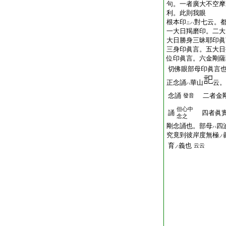
句。一者廣大不空摩
利。此則我眼
根本印
對七云。
ニハ
一大日羯磨印。二大
大日勝身三昧耶印眞
三身印眞言。五大日
位印眞言。六金剛薩
切佛眼部母印眞言
正念誦
華山
云。
ハ
念誦
二者金
發音
但心中
誦
四者眞實
念之
剛念誦也。部母
四
ハ
究竟到彼岸度無極
ノ
育
義也
云云
ノ