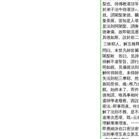
梨也。得傳教灌頂等
於弟子法中得灌頂
ヲ
就。謂闍梨衆徳。爾
曼荼羅。當知是人堪
是法則阿闍梨。謂佛
徳兼備。故即能流通
其徳如斯。説於前二
三昧耶人。解五種
問曰。末世凡師皆屬
闍梨歟 答曰。見諦
得解不違聖旨。謂行
明如鏡。見儀彼法則
解何得師意。未得師
失法則犯三摩耶。然
族陷世俗。纔
椎乃
ニ
戲。始終未了。而作
僞
訇
謂。唯爲事相何
還哢學者廢教。因説
密法
即事而眞。何
ハ
解了法則不難。是不
途漸次悉堪。既
云
ニ
理解漸漸増進。一一
即應細決在口密法密
法則事理互表立第五