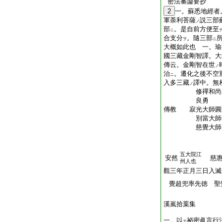
密法審論要抄
2
一。蘇悉地經者
軍荼利菩薩
説三部
ノ
部
。是自前方便至
ニ
合支分
。隨三部
ヲ
ニ
大概如此也 一。瑜
國三藏金剛智譯。大
傳云。金剛智在世
ノ
治
。遷化之後不空
ニ
入多三藏
譯中。無
ノ
修禪和尚義眞
良勇
傳教 寂光大師圓
別當大師
慈覺大師圓仁
大樂
露地
五大院江
安然
慈惠
州人也
觀三年正月三日入滅
覺超兜率先徳 聖
溪嵐拾葉集
一。以
祕密眞言行
テ