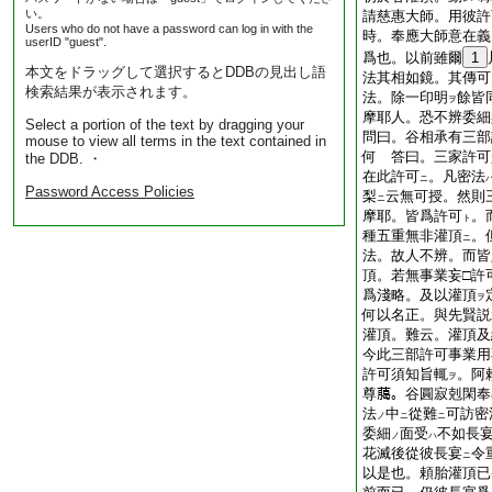
い。
請慈惠大師。用彼許
Users who do not have a password can log in with the
時。奉應大師意在義
userID "guest".
爲也。以前雖爾
1
本文をドラッグして選択するとDDBの見出し語
法其相如鏡。其傳可
検索結果が表示されます。
法。除一印明
餘皆
ヲ
摩耶人。恐不辨委細
Select a portion of the text by dragging your
問曰。谷相承有三部
mouse to view all terms in the text contained in
何 答曰。三家許可
the DDB. ・
在此許可
。凡密法
ニ
Password Access Policies
梨
云無可授。然則
ニ
摩耶。皆爲許可
。
ト
種五重無非灌頂
。
ニ
法。故人不辨。而皆
頂。若無事業妄□許
爲淺略。及以灌頂
ヲ
何以名正。與先賢説
灌頂。難云。灌頂及
今此三部許可事業用
許可須知旨輒
。阿
ヲ
尊﨟。谷圓寂剋閑奉
法
中
從難
可訪密
ノ
ニ
ニ
委細
面受
不如長
ノ
ハ
花滅後從彼長宴
令
ニ
以是也。頼胎灌頂已