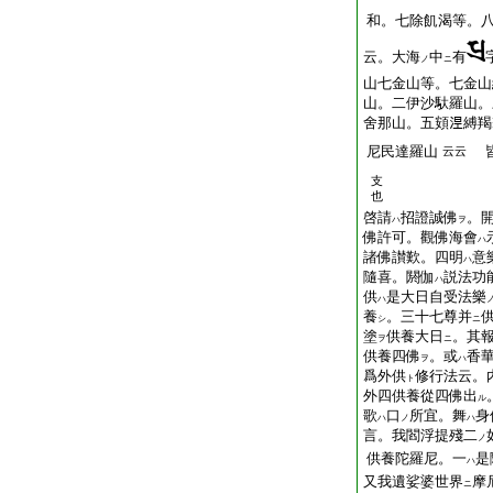
和。七除飢渴等。
云。大海
中
有
ノ
ニ
山七金山等。七金山
山。二伊沙馱羅山。
舍那山。五頞𣵀縛
尼民達羅山
皆
云云
支
也
啓請
招證誠佛
。
ハ
ヲ
佛許可。觀佛海會
ハ
諸佛讃歎。四明
意
ハ
隨喜。閼伽
説法功
ハ
供
是大日自受法樂
ハ
養
。三十七尊并
シ
ニ
塗
供養大日
。其
ヲ
ニ
供養四佛
。或
香
ヲ
ハ
爲外供
修行法云。
ト
外四供養從四佛出
ル
歌
口
所宜。舞
身
ハ
ノ
ハ
言。我閻浮提殘二
ノ
供養陀羅尼。一
是
ハ
又我遺娑婆世界
摩
ニ