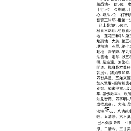
勝悉地
十信
位 
ハ
ノ
十行
位 金剛縛
ノ
ハ
心
煗法
位 召智
ハ
ノ
普賢三昧耶
世第一
ハ
已上是加行
位也
ノ
極喜三昧耶
初歡喜
ハ
地 蓮花三昧耶
第
ハ
焰惠地 大慾
第五
ハ
現前地 召罪
第七
ハ
動地 淨業障
第九
ハ
法雲地 定印
以五
ハ
明
勝進通。無染心
ハ
間道。觀身爲本尊得
菩提
。諸如來加持
ヲ
四智具足。五如來灌
如來繫鬘
四智相應
ハ
別智。如來甲冑
出
ハ
掌
諸佛歡喜
。現
ハ
ス
知見智用。四字明
ハ
成權應身
。大海
ト
ハ
法性
云。八功徳
輕。五清淨。六不臭
已不傷腹
生義
云云
淨。二清冷。三甘美