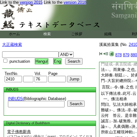
Link to the
version 2015
Link to the
version 2018
者爲
永例
。最證
ト
二
一
臣宣。奉勅者依
件
二
月六日。從五位宇
ノ
小録笠朝
位下
西塔
臣在知
修法者。源始
自
山
レ
二
ホーム
検索
ご挨拶
組織
利
之時。或名
最勝護
二
時
。或
名
鎭護國
ハ
ハ
二
大正蔵検索
溪嵐拾葉集 (No.
241
造塔延命經
之時。
ニ
一
以
兩部大曼荼羅
ヲ
878
879
880
二
一
也。爰弘仁四年
傳
ニ
punctuation
Hangul
Eng
門徒或
眞言院或
ハ
ハ
法
。而衆修
之也
ト
一
レ
TextNo.
Vol.
Page
大師奏
朝廷
。於
ニ
二
一
門
大旨於總持院
ハ
ニ
一
言院
令
修
之也
ニ
一
レ
レ
INBUDS
以下傳法准
此可
云
レ
レ
INBUDS
(Bibliographic Database)
一。佛法相承
Search
問曰。弘法大師相承
難破
。佛法
非
ヲ
ハ
一
レ
云何 答云。是非難
誠言
加
破無咎。
ニ
一
レ
Digital Dictionary of Buddhism
論
。凡眞僞難
決
ヲ
カ
一
電子佛教辭典
所依山王權現神勅
ニ
一
パスワードがない場合は「guest」でログインしてくださ