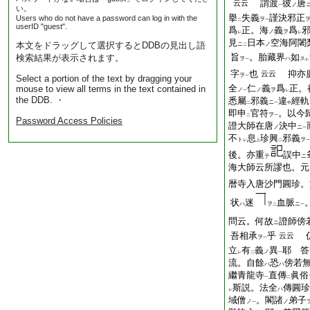
謂渡
彼
唐
云云
ノ
一
い。
擧
失義
謹決邪正
Users who do not have a password can log in with the
ヲ
二
一
userID "guest".
爲
正。海
義
爲
ノ
ヲ
レ
レ
見
日本
空海阿闍
本文をドラッグして選択するとDDBの見出し語
ニ
ノ
二
旨
。胎藏界
如
検索結果が表示されます。
ヲ
ハ
ス
一
レ
字
也
抑亦
云云
ヲ
Select a portion of the text by dragging your
一
全
仁
義
爲
正。
mouse to view all terms in the text contained in
ノ
ノ
ヲ
一
レ
the DDB. ・
悉屬
邪義
違
經軌
ニ
二
一
中
即申
官符
。以今
ヲ
二
一
Password Access Policies
證大師在唐
決中
ノ
ニ
一
不
息
珍興
邪義
ト
ヲ
レ
上
二
一
後。亦重
誤中
テ
ニ
海大師云所謬也。元
暦寺入唐沙門圓珍。
状
迷
血脈
ハ
ヲ
ニ
二
一
問云。何故
證師傍
ニ
吾相承
乎
仍
云云
ヲ
一
立
有
義
異
耶 答
ノ
レ
二
一
流。自餘
恐
傍若
ハ
ハ
繼青龍寺
直傳
眞俗
一
二
斯説。法全
傳圓珍
ハ
レ
域僧
。閣諸
弟子
ノ
ノ
一