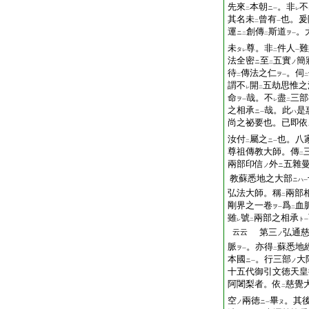
先來
本朝
。非
不
ニ
二
一
レ
其名未
曾有
也。爰
二
一
運
創
傳
斯道
。
ニ
ヲ
二
二
一
未
尊。非
件
人
難
タ
レ
二
一
法全密
至
五實
簡
ニ
ノ
二
待
傳法之仁
。伺
ヲ
二
一
二
謂不
開
五劫思惟之
レ
二
命
哉。不
盡
三部
ヲ
一
レ
二
之相承
哉。此
是
ニ
ハ
一
尚之祕要也。
已
即
依
汝付
屬之
也。八
ニ
二
一
尊祖傳教大師。傳
二
兩部印信
外
五雜
ノ
ニ
教蘇悉地之大部
ニハ
一
弘法大師。稱
兩部
二
剛界之一卷
爲
血
ヲ
一
二
雖
號
兩部之相承
ト
レ
二
一
第三
弘通
云云
ノ
脈
。亦得
蘇悉地
ヲ
一
二
本國
。行三部
大
ニ
ノ
一
十五代御引文徳天皇
阿闍梨者。依
慈覺
二
空
兩徳
畢
。其
ノ
ニ
ヌ
一