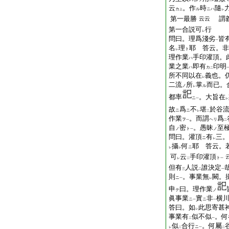
レ
二
云
。作
時
隨
カ
ル
ニハ
上
レ
第一最勝
謂
云云
第一合説可
行
レ
問曰。理爲淺劣
皆
一
名
理
耶 答云。非
ト
レ
理作業
手印灌頂。
ハ
業之業
即有
印明
ハ
カ
二
所不同以在
義也。
レ
二流
所
掌
而已。
ノ
ル
レ
都率
。大旨在
ニ
一
レ
故
爲
不
堪
於谷
ニ
ニ
レ
二
作業
。而謂
爲
ヲ
ヘリ
一
二
自
密
。愚昧
至
ノ
ト
ノ
一
問曰。灌頂
有
三。
ニ
レ
攝
何
耶 答云。
ニ
レ
レ
可
云
手印灌頂
ト
レ
二
一
但有
人説
誰決定
三
二
一
則
。事業無
闕。
ニ
一
レ
申
曰。理作業
テ
ノ
眞事業
實
非
横
ニ
ニ
一
一
答曰。如
此思寄甚
レ
事業有
似不似
。何
二
一
似
合行
。何屬
ニ
レ
二
一
二