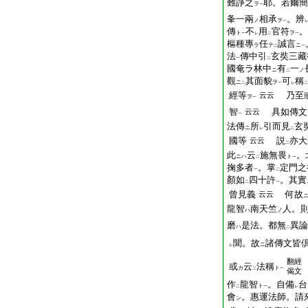
難諍之
耶。若爾簡
ヲ
一
夆一兩
相承
。辨
ノ
ヲ
一
傳
不
用
官符
。
ト
ヲ
一
レ
二
一
樞種專
任
誠言
ラ
テ
ニ
二
一
法
傳中引
玄奘三藏
一
二
國奄ラ林中
有
一
ニ
ノ
二
觀
其面貌
可
稱
ニ
ヲ
二
一
レ
二
經等
乃至
云云
ヲ
一
智
具如傳文
云云
一
法傳
所
引而見
玄
ニ
レ
二
國等
説
亦大
云云
二
此
云
施無畏
。
ニハ
ト
二
一
掬多者
。掌
定門之
一
二
顏如
四十許
。其實
二
一
曾見義
何故
云云
龍智
南天竺
人。
ハ
ノ
磨
是法。都無
異論
ハ
二
聞。故
諸傳文皆
ニ
レ
翻經
或
云
法稱
カ
ト
二
一
偈文
作
龍智
。自備
台
ト
二
一
レ
會
。惠運法師。請
ン