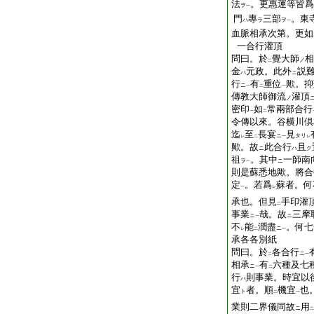
法
。更惠運等皆爲
ヲ
一
門
專
三部
。東
ハ
ラ
ヲ
一
血脈相承次第。更如
一合行灌頂
問曰。於
覺大師
相
ノ
二
金
元政。此外
説
ハ
ニ
行
有
重位
歟。抑
ニ
一
二
一
傳教大師御流
灌頂
ノ
密印
如
常兩部合行
一
二
令傳以來。谷横川倶
迄
至
長宴
見
ニ
タリ
レ
二
一
レ
歟。故
此合行
且
ニ
ハ
ク
祖
。其中
一師南
ヲ
ニ
一
則是蘇悉地歟。將合
定
。若爲
蘇者。何
一
レ
承也。但見
手印灌
二
事業
哉。故
三摩
ニ
ニ
一
不
能
潤盡
。何七
ニ
レ
二
一
承各各別紙
問曰。於
各合行
ニ
二
一
相承
有
六種及七
ニ
一
二
行
則事業。時宜以
ハ
宜
者。順
機宜
也
ト
二
一
業則二界儀同故
用
ニ
二