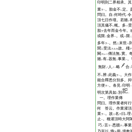
印明則二界相承。其
業
。胎金不
定。
ヲ
一
レ
問曰。自
何時代
令
二
一
頂七日作壇。若雖
レ
頂其儀不
輒。多
受
ハ
レ
胎
去年而金今年。
ヲ
或限
金界
。或
限
ハ
二
一
二
多年
。然
末世
ヲ
ニ
ハ
一
聞
受法
故。殘
ニ
スルカ
テ
闕
傳法無
實。
スレハ
レ
雖
有
器無
事業
。
レ
レ
二
一
無財
人
略
合
ノ
ノ
一
二
不
辨
此義
。大作
ヲ
レ
二
一
能合釋悉分別多。抑
方便
。各見
印明
ヲ
一
二
一
明次第具如
別
二
一
一。理作業傳
問曰。理作業者何行
何 答云。作業灌頂
業
。故
名
曰
理
ヲ
ニ
テ
一
レ
止
。種灌頂時大阿
一
巧
言
悉贖
事業
ノ
ヲ
テ
一
二
乃至以
帋
用
壇敷
ヲ