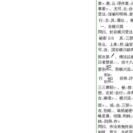
業
應
云
理作業
ヲ
ノ
一
レ
二
事業
。尤可
云
合
ヲ
一
レ
二
受法
深祕印明有
差
ノ
レ
行
主
其
重位
。
ハ
ノ
二
一
一。谷横川異
問曰。於谷横川受法
祕密
其
三
云云
ノ
答云。上來
所
論皆
ニ
レ
可
決。謂谷横川頗
レ
部次第
。傳法以
日者禁状
。但十八
ノ
一
委別
。而横川流
ニ
置如
二
行
但有
許
二
別
一
三三摩耶
。祕
授
ヲ
ハ
一
密。次於
合行
亦
ニ
二
一
合
兩壇
。横川流
ヲ
二
一
部
。或
合
三部
ヲ
ハ
ヲ
一
二
在
別紙
。瑜祇祕密
二
一
略若廣。但隨
利鈍
ニ
二
鈍
則用
作
ハ
ヲ
レ
問曰。作法有無何由
如何 答云。今此宗