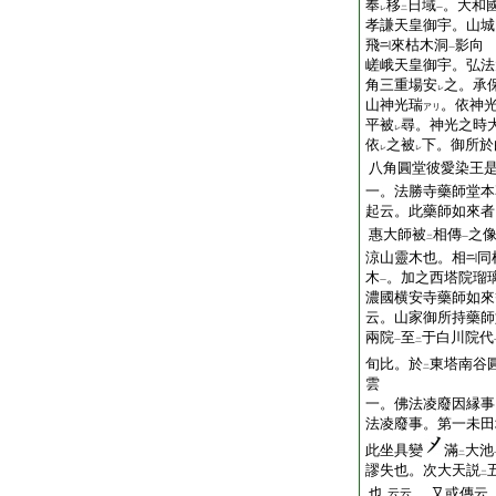
奉
移
日域
。大和
レ
二
一
孝謙天皇御宇。山城
飛
來枯木洞
影向
一
嵯峨天皇御宇。弘法
角三重場安
之。承
レ
山神光瑞
。依神
アリ
平被
尋。神光之時
レ
依
之被
下。御所於
レ
レ
八角圓堂彼愛染王
一。法勝寺藥師堂本
起云。此藥師如來者
惠大師被
相傳
之
二
一
涼山靈木也。相
同
木
。加之西塔院瑠
一
濃國横安寺藥師如來
云。山家御所持藥師
兩院
至
于白川院代
一
二
旬比。於
東塔南谷
二
雲
一。佛法凌廢因縁事
法凌廢事。第一未田
此坐具變
滿
大池
二
謬失也。次大天説
二
也
又或傳云。
云云