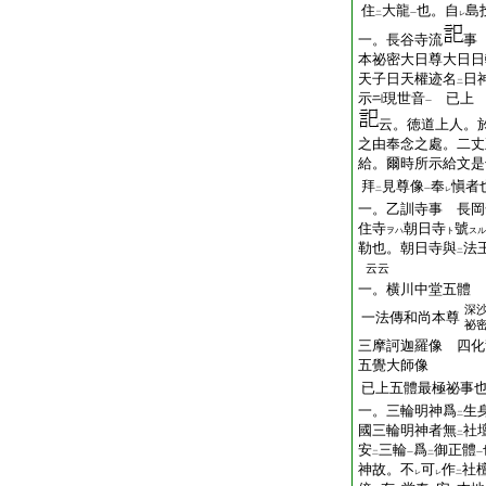
住
大龍
也。自
島
二
一
レ
一。長谷寺流
事
本祕密大日尊大日日
天子日天權迹名
日
二
示
現世音
已上
一
云。徳道上人。
之由奉念之處。二丈
給。爾時所示給文是
拜
見尊像
奉
愼者
二
一
レ
一。乙訓寺事 長岡
住寺
朝日寺
號
ヲハ
ト
スル
勒也。朝日寺與
法
二
云云
一。横川中堂五體
深
一法傳和尚本尊
祕
三摩訶迦羅像 四化
五覺大師像
已上五體最極祕事
一。三輪明神爲
生
二
國三輪明神者無
社
二
安
三輪
爲
御正體
二
一
二
一
神故。不
可
作
社
レ
レ
二