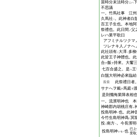
當時分末法時分
ニハ
不思議
一。竹馬社事 江州
久馬社
。此神者白
一
百王子生也。本地阿
祭禮也。此日
間
父
ノ
レハ業平歌曰
アフミナルツクマ
ツレナキ人ノナへ
此社頭有
大澤
多柳
二
一
此皆王子神體也。此
合
飯
持來。大饗
テ
ヲ
七百合盛之。是
王
ハ
白鬚大明神必來臨給
此祭禮日者
云云
サナへヲ戴
馬庭
テ
ヲ
是則懺悔業障表相
一。流濱明神也 本
神崎郡内胡桃庄有
レ
投島明神
也。此神
一
今竹生島明神爲
冥
二
投
南方
。今長濱明
二
一
已上
投島明神
也
トモ
一
受取