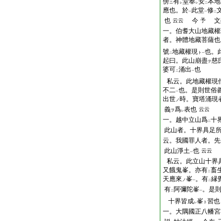
傍
有
堂奉
安
本地
ニ
レ
レ
二
應也。於
此堂
修
一
一
二
也
今
文
云云
予
一。伯耆大山地藏權
者。神體地藏菩薩也
號
地藏權現
也。
ト
二
一
起曰。此山崩盡
慈
テ
婆可
涌出
也
二
一
私云。此地藏權現
不二
也。是則世俗
一
出世
時。寶塔涌現
ノ
義
爲
表也
云云
ヲ
レ
一。越中立山爲
十
二
此山者。十界具足
云。我國罪人者。先
此山淨土
也
云云
一
私云。此立山十界
又餓鬼峯。亦有
畜
二
天應來
峯
。有
縁
ノ
一
二
有
阿彌陀峯
。是
二
一
十界皆成
峯
習也
ト
レ
一。大隅國正八幡宮