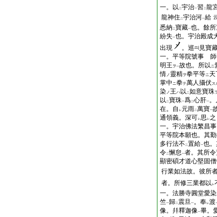
一。以
宇治
習
龍
二
一
二
龍神住
宇治河
給
二
一
悉納
寶藏
也。餘所
二
一
紛失
也。宇治殿成
一
出現
。巡
見寶
一。平等院號事 師
明王
故也。所以
ヲ
ニ
一
情
靈精
拳平等
天
ノ
ヲ
ニ
掌中
拳
萬人攝伏
ニ
テ
ス
染
王
以
如意寶珠
ノ
ハ
二
以
寶珠
爲
心肝
。
二
一
二
一
在。自
元雨
萬寶
レ
二
一
通領義。深可
思
之
レ
レ
一。宇治佛法繁昌事
平等院本願也。其勤
多行法不
置給
也。
二
一
令
懈怠
者。其所令
二
一
顯密碩才道心堅固僧
行業如法故。彼所
者。所修三業都以
レ
一。法勝寺圓堂愛染
竺
歸
震旦
。奉
渡
一
二
一
レ
像。幷釋迦像
畢。
一