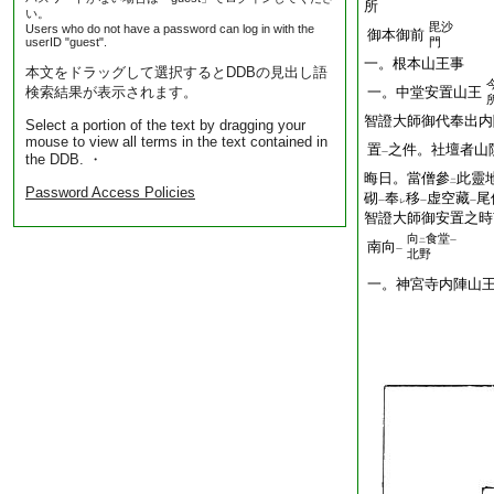
所
い。
毘沙
Users who do not have a password can log in with the
御本御前
userID "guest".
門
一。根本山王事
本文をドラッグして選択するとDDBの見出し語
検索結果が表示されます。
一。中堂安置山王
智證大師御代奉出内
Select a portion of the text by dragging your
mouse to view all terms in the text contained in
置
之件。社壇者山
一
the DDB. ・
晦日。當僧參
此靈
二
Password Access Policies
砌
奉
移
虚空藏
尾
一
レ
一
一
智證大師御安置之時
向
食堂
二
一
南向
一
北野
一。神宮寺内陣山