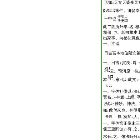
形如
天女天婆夜叉
二
師御出家件。御髮奉
件地口
王申也
決更問
此二箇所外奉
名
根
レ
二
相傳
也。影向根本
一
出家事。向祕決意也
一。注進
日吉宮本地位階次
一。日吉
賀茂
爲
ト
ト
二
云。鴨河原
一
柱
本
家
以
此文
ノ
モ
ヲ
二
云云
一。宇佐社僧以
法
二
實名
神置
上經
ニハ
ノ
レ
所以
神妙。神法。
ニ
如
此付來也。神明
レ
無
冥加
人
云云
二
一
一。宇佐宮正像末三
側三重閼伽井有
之
レ
水有
之。像法時分
ニ
レ