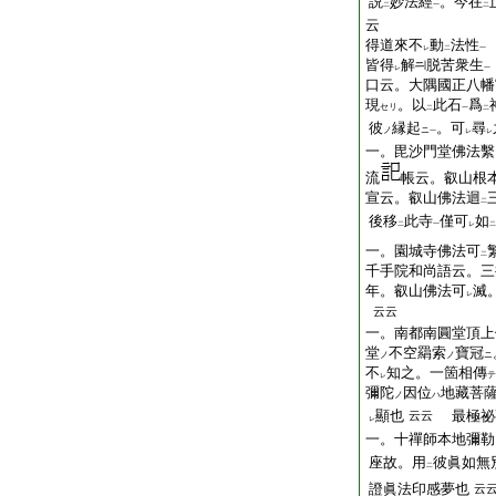
説
妙法經
。今在
二
一
二
云
得道來不
動
法性
レ
二
一
皆得
解
脱苦衆生
レ
一
口云。大隅國正八幡
現
。以
此石
爲
セリ
二
一
二
彼
縁起
。可
尋
ノ
ニ
一
レ
レ
一。毘沙門堂佛法繫
流
帳云。叡山根
宣云。叡山佛法迴
二
後移
此寺
僅可
如
二
一
レ
二
一。園城寺佛法可
二
千手院和尚語云。三
年。叡山佛法可
滅
レ
云云
一。南都南圓堂頂上
堂
不空羂索
寶冠
ノ
ノ
ニ
不
知之。一箇相傳
テ
レ
彌陀
因位
地藏菩
ノ
ハ
顯也
最極祕
云云
レ
一。十禪師本地彌勒
座故。用
彼眞如無
二
證眞法印感夢也
云