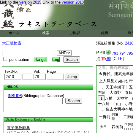
口云。神明降臨神詫
Link to the
version 2015
Link to the
version 2018
輪
爲
體也
娑
云云
一
レ
也。是一。又云。極
現觀世音者。先徳問
者。如意輪也
云云
ホーム
検索
ご挨拶
組織
利
彌陀也
心數相
極樂
是故曰
天。如意輪
レ
大正蔵検索
溪嵐拾葉集 (No.
241
意輪事。深可
思
レ
起者。防
阿修羅難
ヲ
793
794
795
二
音。者。修羅道之能
点:
有
/
無
]
[CITE]
punctuation
Hangul
Eng
可
思
合之
。師物
レ
一
之間。賞罰嚴重故。
TextNo.
Vol.
Page
今御代。建武元年
上人拜見方如
此
云
レ
INBUDS
一。天王寺鎭守十五
布留 大原野 春日
INBUDS
(Bibliographic Database)
1
八幡 太神宮 
Search
十八所 白山 小寺
一。住吉大明神本地
阿彌
一御前
二御
陀
Digital Dictionary of Buddhism
正觀
四御前
大日
電子佛教辭典
□□□
パスワードがない場合は「guest」でログインしてくださ