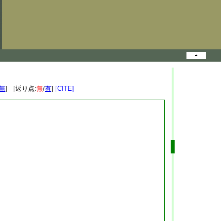
無
] [返り点:
無
/
有
]
[CITE]