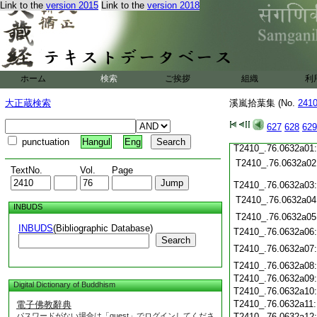
Link to the
version 2015
Link to the
version 2018
T2410_.76.0631c21
T2410_.76.0631c22
T2410_.76.0631c23
T2410_.76.0631c24
ホーム
検索
ご挨拶
組織
利
T2410_.76.0631c25
T2410_.76.0631c26
大正蔵検索
溪嵐拾葉集 (No.
241
T2410_.76.0631c27
T2410_.76.0631c28
627
628
629
T2410_.76.0631c29
punctuation
Hangul
Eng
T2410_.76.0632a01
T2410_.76.0632a02
TextNo.
Vol.
Page
T2410_.76.0632a03
T2410_.76.0632a04
INBUDS
T2410_.76.0632a05
INBUDS
(Bibliographic Database)
T2410_.76.0632a06
Search
T2410_.76.0632a07
T2410_.76.0632a08
T2410_.76.0632a09
Digital Dictionary of Buddhism
T2410_.76.0632a10
T2410_.76.0632a11
電子佛教辭典
パスワードがない場合は「guest」でログインしてくださ
T2410_.76.0632a12