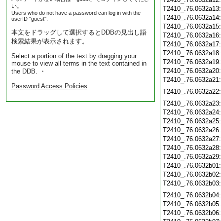
い。
T2410_.76.0632a13
Users who do not have a password can log in with the
T2410_.76.0632a14
userID "guest".
T2410_.76.0632a15
本文をドラッグして選択するとDDBの見出し語
T2410_.76.0632a16
検索結果が表示されます。
T2410_.76.0632a17
T2410_.76.0632a18
Select a portion of the text by dragging your
T2410_.76.0632a19
mouse to view all terms in the text contained in
T2410_.76.0632a20
the DDB. ・
T2410_.76.0632a21
Password Access Policies
T2410_.76.0632a22
T2410_.76.0632a23
T2410_.76.0632a24
T2410_.76.0632a25
T2410_.76.0632a26
T2410_.76.0632a27
T2410_.76.0632a28
T2410_.76.0632a29
T2410_.76.0632b01
T2410_.76.0632b02
T2410_.76.0632b03
T2410_.76.0632b04
T2410_.76.0632b05
T2410_.76.0632b06