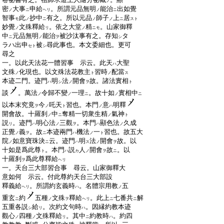
ノ
:
密
大事
申給
。所謂元品無明
能治
出如覺
ノ
ニ
ヘリ
ノ
ニ
:
智事
此
抄中
有之。所以元品
師子
上
居
モ
ノ
ニ
ノ
ノ
ニ
スト
:
妙覺
文殊釋給
。依之大堂
精
。山家御釋
ノ
リ
ノ
ニモ
:
中
元品無明
能治
被沙汰事有之。存知
タ
ニ
ノ
ヲ
シ
:
ラハ出申
被
尋此事也。本文委細也。更可
セト
シ
:
尋之
:
一。以此天法花一體習事 示云。此天
大聖
ハ
:
文殊
化現也。以文殊法花教主
習時
配當
ノ
ト
ノ
ス
:
本迹二門。迹門
明
法
開會
故。諸法實相
ハ
シ
ノ
ヲ
ト
:
談
。萬法
令歸不變
一理
。故十如
實相中
ノ
ノ
ニ
ノ
ニ
:
以本末究竟
今
吒天
習也。本門
意
明釋
ヲ
ノ
ト
ノ
ハ
:
開會故。十羅刹
中
奪精一切衆生精
氣神
ノ
ニ
ノ
ト
:
説
。迹門
明心法
三觀
。本門
顯色法
久成
リ
ハ
ノ
ヲ
ハ
ノ
:
正覺
義
。故
本迹兩門
機法
一
習也。故五大
ノ
ヲ
ニ
ハ
ノ
ト
:
院
如意寶珠決
云。迹門
明
法
開會
故。以
ノ
ニ
ハ
ス
ノ
ヲ
:
十如是爲此尊
。本門
説
人
開會
故
。以
ト
ハ
カ
ノ
ヲ
ニ
:
十羅刹
爲此尊釋給
ヲ
ヘリ
:
一。天台三大部習合事 尋云。山家御釋大
:
意如何 示云。付此尊約天台三大部設
:
釋義給
。所謂約玄義時
。名體宗用教
五
ヘリ
ハ
ノ
:
重玄
約
五種
文殊
釋給
。此上
七番共
解
ニ
ノ
ヲ
ヘリ
ニ
ニ
:
五重各説
給
。次約文句時
。因縁約教本迹
シ
リ
ハ
:
觀心
四種
文殊釋給
。其中
約教時
。約四
ノ
ノ
リ
ニ
ハ