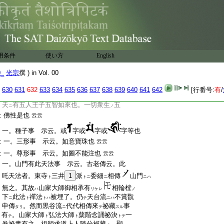
:
一。吒天得名事 示云。夫
三字
者百
レ
ト
:
界千如三千世間也。故以法界爲體。亦是
:
本源也。故號眞荼摩尼珠
。欲界
凡夫
ノ
ト
ノ
:
者以貪欲爲體。仍
施寶
成本尊
給
云云
チ
ヲ
ト
ヘリ
用条件
使い方
English
:
又云。弘法大師以如意寶珠
被納於稻荷
ヲ
:
峯
依此義也。加之稻荷神來現相貌者。老翁
ニ
0_
光宗
撰 ) in Vol. 00
:
荷稻
大師御前
影現
。其詞云。過去七佛舍
ヲ
ニ
ス
:
利持
來
云
。稻者舍利本源也。故大論
云。
チ
タリト
ヘリ
ニ
630
631
632
633
634
635
636
637
638
639
640
641
642
[行番号:
有
/
:
古佛
舍利變
成米
云
。深可思之又此
ノ
ト
ヘリ
:
天
有五人王子五智如來也。一切衆生
五
ニ
ノ
:
佛性是也
云云
:
一。種子事 示云。或
字或
字或
字等也
:
一。三形事 示云。如意寶珠也
云云
:
一。尊形事 示云。如圖不能注也
云云
:
一。山門有此天法事 示云。古老傳云。此
:
吒天法者。東寺
三井
1
派
委細
相傳
山門
ト
トニ
ニ
ニハ
:
無之。其故
山家大師御相承有
相輪樘
ハ
リケレ
ノ
:
下
此法
禪法
被埋了。仍
天台流
不賞翫
ニ
ト
トハ
テ
ニハ
:
申傳
。然而黒谷流
代代相傳來
祕藏
事
タリ
ニ
テ
スル
:
有
。山家大師
弘法大師
蘖階念誦祕決
一
テ
ト
ト
トテ
:
卷祕書有之。祖師求道上人隨分祕藏
。顯