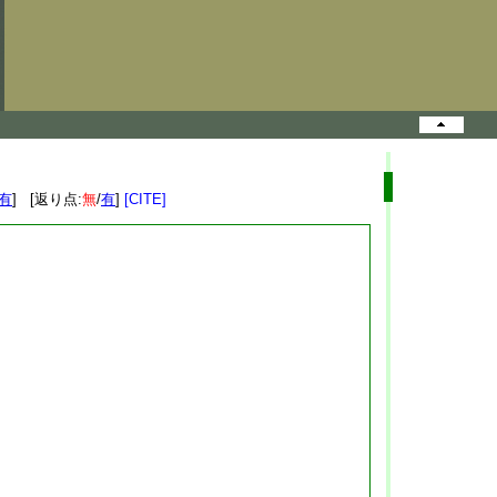
有
] [返り点:
無
/
有
]
[CITE]