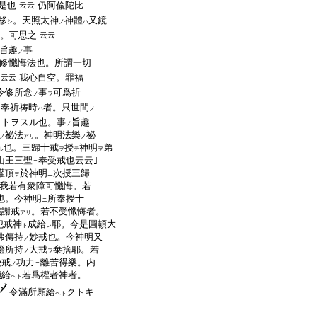
是也
仍阿偸陀比
云云
移
。天照太神
神體
又鏡
シ
ノ
ハ
。可思之
云云
旨趣
事
ノ
修懺悔法也。所謂一切
我心自空。罪福
云云
令修所念
事
可爲祈
ノ
ヲ
奉祈祷時
者。只世間
ニ
ハ
ノ
コトヲスル也。事
旨趣
ノ
祕法
。神明法樂
祕
ノ
アリ
ノ
也。三歸十戒
授
神明
弟
ル
ヲ
テ
ヲ
山王三聖
奉受戒也云云｣
ニ
灌頂
於神明
次授三歸
ヲ
ニ
我若有衆障可懺悔。若
也。今神明
所奉授十
ニ
懺謝戒
。若不受懺悔者。
アリ
犯戒神
成給
耶。今是圓頓大
ト
レ
佛傳持
妙戒也。今神明又
ノ
證所持
大戒
棄捨耶。若
ノ
ヲ
受戒
功力
離苦得樂。内
ノ
ニ
願給
若爲權者神者。
ヘト
令滿所願給
クトキ
ヘト