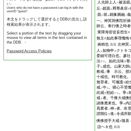
人光師上人
被送鏡
ヘ
い。
Users who do not have a password can log in with the
丘
鏡面
釋尊眞容
ハ
ニ
ヲ
userID "guest".
面
留
鏡像圓融
義
ニ
ム
ノ
本文をドラッグして選択するとDDBの見出し語
一。神冥與佛陀祈祷
検索結果が表示されます。
師云。奉行佛之時者
業障海皆從妄想生○
Select a portion of the text by dragging your
mouse to view all terms in the text contained in
無主○如此事理懺悔
the DDB. ・
祷精也
次神冥
云云
人
如物申
クトキ
Password Access Policies
ニ
ス
委細可啓白也。參社
法
。如此法味
擧
アリ
ヲ
子
成也。山家大師
ニ
教戒
事 示云。授
ノ
十戒也。時可教化。
無罪者。可擁護
給
ヲ
戒
中
。嗔心不受
ノ
ニ
此戒
犯給
。爭
ヲ
ヘリ
カ
戒
者。千佛大戒佛
ト
諸佛應來也。爭
内
カ
爲實者
神
者。依
ノ
ト
證階位
進
令成所
ヲ
ミ
佛佛授手大戒
隨喜
ヲ
語ヘキ也
云云