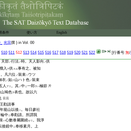
時者。如意輪
行法被
ノ
別宮祈祷
被修。本地如
ヲ
一經
説
見
。習合
事
都表
ノ
ニ
タリ
スル
ナリ
。可見得
又云。太神宮
云云
東寺一流
大事也。神明
ノ
之
用条件
使い方
English
0_
光宗
撰 ) in Vol. 00
法王
御時。公卿僉議
云。
ノ
以何物可供養耶
云云
ハ
ト
510
511
512
513
514
515
516
517
518
519
520
521
522
[行番号:
無
/
内
柘榴。盛入
六位以
ノ
ニ
ニ
テコソ
。天部
行法
時。天人影向
供
ノ
ノ
ノ
榴入
供
事有之。被知
テ
スル
。凡六位
裝束
ウツ
リ
ノ
ハ
御衣
如
山ハト色
裝束
ノ
ク
ノ
五人
。其
中
一郎
極節
片
アリ
ノ
ニ
ヲハ
如山鳩色
表也。故以六
ヲ
也
云云
王勸請事
年籠山以後
。毎日參社
ハ
月輪中
奉勸請。所謂我
ニ
座
心數眷屬圍繞
。我淨
ハ
セリ
以後鏡中
奉移素月。上
ニ