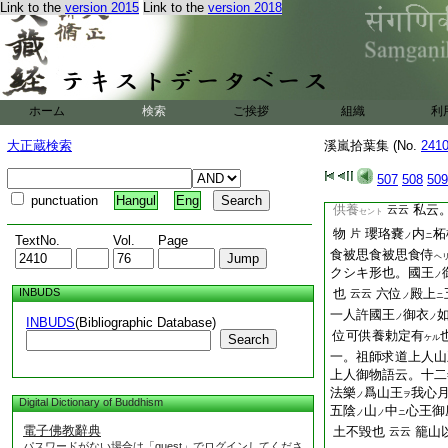
爲異敵降伏
被修之
ノ
Link to the
version 2015
Link to the
version 2018
勤仕
二十一社
并
ノ
意輪
云事者。
3
ト
如意輪
義軌
説
ノ
ニ
ケリ
者大日遍照尊習事。
相傳灌頂
事。可思
ノ
ホーム
検索
ご挨拶
組織
利
一。天人影向供物事
大正蔵検索
溪嵐拾葉集 (No.
241
師物語云。後嵯峨
ノ
天人影向
事
有
ノ
ヲハ
ラ
507
508
509
法王勅定云。瓔珞嚢
punctuation
Hangul
Eng
供養
私云
云云
セント
物
瓔珞嚢
内
柘
片
ノ
ニ
TextNo.
Vol.
Page
食被思食被思食侍
ヘ
クシキ形也。國王
ノ
INBUDS
也
六位
殿上
云云
ノ
ニ
一人許國王
御衣
ノ
ノ
INBUDS
(Bibliographic Database)
位可供養勅定有
Search
ケル
一。祖師求道上人山
上人御物語云。十二
法樂
爲山王
我心
ノ
ヲ
Digital Dictionary of Buddhism
五陰
山
中
心王御
ノ
ノ
ニ
電子佛教辭典
土不毀也
籠山
云云
パスワードがない場合は「guest」でログインしてくださ