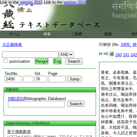
Link to the
version 2015
Link to the
version 2018
ホーム
検索
ご挨拶
組織
利
大正蔵検索
行林抄 (No.
2409_
靜
240
241
242
punctuation
Hangul
Eng
黄者。必多吼喚。嘉
TextNo.
Vol.
Page
有之。牛有黄者。毛
吼。開重本草注云。
而吐之即墮落水中。
INBUDS
唐本注云。喝迫而得
INBUDS
(Bibliographic Database)
祐云。夜光走角中。
Search
此有四種。喝迫而得
角中得者名角中黄。
在心中如漿汁。取得
碎蒺藜。或皂莢子也
Digital Dictionary of Buddhism
黄。大抵皆不及。喝
電子佛教辭典
多僞。今人試之皆揩
パスワードがない場合は「guest」でログインしてくださ