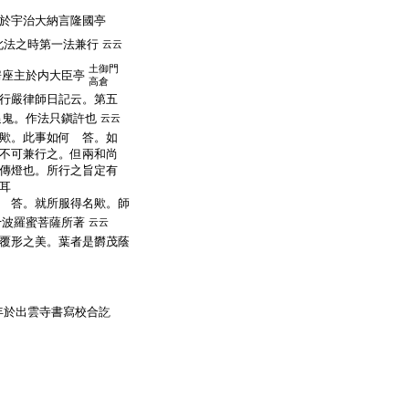
於宇治大納言隆國亭
此法之時第一法兼行
云云
土御門
房座主於内大臣亭
高倉
行嚴律師日記云。第五
追鬼。作法只鎭許也
云云
歟。此事如何 答。如
不可兼行之。但兩和尚
傳燈也。所行之旨定有
耳
 答。就所服得名歟。師
十波羅蜜菩薩所著
云云
覆形之美。葉者是欝茂蔭
年於出雲寺書寫校合訖