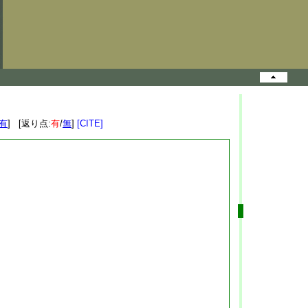
有
] [返り点:
有
/
無
]
[CITE]