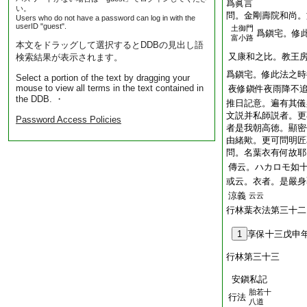
爲眞言
い。
問。金剛壽院和尚。
Users who do not have a password can log in with the
userID "guest".
土御門
爲鎭宅。修
富小路
本文をドラッグして選択するとDDBの見出し語
又康和之比。教王
検索結果が表示されます。
爲鎭宅。修此法之時
Select a portion of the text by dragging your
mouse to view all terms in the text contained in
夜修鎭件夜雨降不
the DDB. ・
推日記意。遍有其儀
文説并私師説者。更
Password Access Policies
者是我朝高徳。顯密
由緒歟。更可問明匠
問。名葉衣有何故耶
傳云。ハカロモ如
或云。衣者。是嚴身
涼義
云云
行林葉衣法第三十二
1
享保十三戊申
行林第三十三
安鎭私記
胎若十
行法
八道