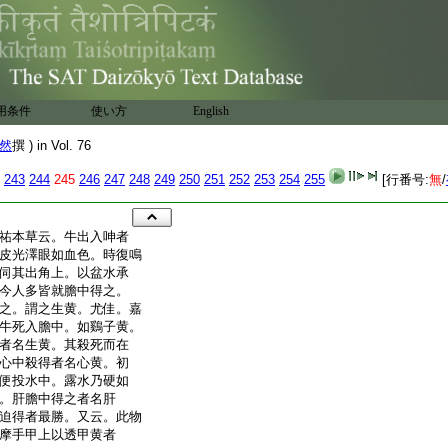
用条件
使い方
English
然
撰 ) in Vol. 76
243
244
245
246
247
248
249
250
251
252
253
254
255
[行番号:
無
/
祐本草云。牛出入呻者
皮光澤眼如血色。時復鳴
伺其出角上。以盆水承
今人多皆就膽中得之。
之。謂之生黄。尤佳。嘉
牛死入膽中。如鷄子黄。
者名生黄。其殺死而在
心中殺得者名心黄。初
便投水中。露水乃硬如
。肝膽中得之者名肝
迫得者最勝。又云。此物
摩手甲上以透甲黄者