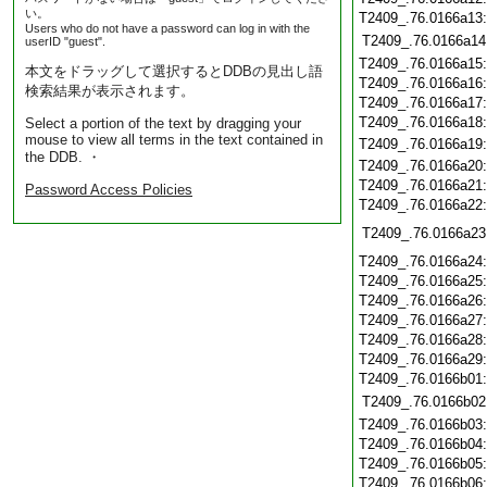
い。
T2409_.76.0166a13
Users who do not have a password can log in with the
T2409_.76.0166a14
userID "guest".
T2409_.76.0166a15
本文をドラッグして選択するとDDBの見出し語
T2409_.76.0166a16
検索結果が表示されます。
T2409_.76.0166a17
T2409_.76.0166a18
Select a portion of the text by dragging your
mouse to view all terms in the text contained in
T2409_.76.0166a19
the DDB. ・
T2409_.76.0166a20
T2409_.76.0166a21
Password Access Policies
T2409_.76.0166a22
T2409_.76.0166a23
T2409_.76.0166a24
T2409_.76.0166a25
T2409_.76.0166a26
T2409_.76.0166a27
T2409_.76.0166a28
T2409_.76.0166a29
T2409_.76.0166b01
T2409_.76.0166b02
T2409_.76.0166b03
T2409_.76.0166b04
T2409_.76.0166b05
T2409_.76.0166b06