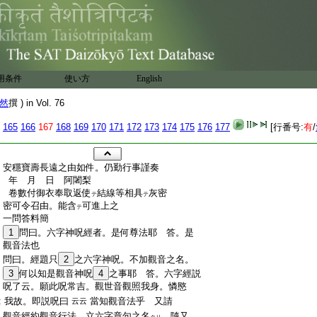
用条件
使い方
English
然
撰 ) in Vol. 76
165
166
167
168
169
170
171
172
173
174
175
176
177
[行番号:
有
/
:
安穩寶壽長遠之由如件。仍勤行事謹奏
:
年 月 日 阿闍梨
:
卷數付御衣奉取返使
結線等相具
灰密
テ
テ
:
密可令召由。能含
可進上之
テ
:
一問答料簡
:
1
問曰。六字神呪經者。是何尊法耶 答。是
:
觀音法也
:
問曰。經題只
2
之六字神呪。不加觀音之名。
:
3
何以知是觀音神呪
4
之事耶 答。六字經説
:
呪了云。願此呪常吉。觀世音觀照我身。憐愍
:
我故。即説呪曰
當知觀音法乎 又請
云云
:
觀音經約觀音行法。立六字章句之名
。隨又