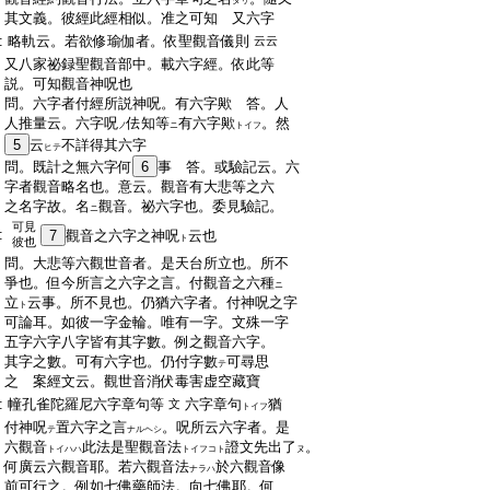
タリ
:
其文義。彼經此經相似。准之可知 又六字
:
略軌云。若欲修瑜伽者。依聖觀音儀則
云云
:
又八家祕録聖觀音部中。載六字經。依此等
:
説。可知觀音神呪也
:
問。六字者付經所説神呪。有六字歟 答。人
:
人推量云。六字呪
佉知等
有六字歟
。然
ノ
ニ
トイフ
:
5
云
不詳得其六字
ヒテ
:
問。既計之無六字何
6
事 答。或驗記云。六
:
字者觀音略名也。意云。觀音有大悲等之六
:
之名字故。名
觀音。祕六字也。委見驗記。
ニ
可見
:
7
觀音之六字之神呪
云也
ト
彼也
:
問。大悲等六觀世音者。是天台所立也。所不
:
爭也。但今所言之六字之言。付觀音之六種
ニ
:
立
云事。所不見也。仍猶六字者。付神呪之字
ト
:
可論耳。如彼一字金輪。唯有一字。文殊一字
:
五字六字八字皆有其字數。例之觀音六字。
:
其字之數。可有六字也。仍付字數
可尋思
テ
:
之 案經文云。觀世音消伏毒害虚空藏寶
:
幢孔雀陀羅尼六字章句等
六字章句
猶
文
トイフ
:
付神呪
置六字之言
。呪所云六字者。是
テ
ナルヘシ
:
六觀音
此法是聖觀音法
證文先出了
。
トイハハ
トイフコト
ヌ
:
何廣云六觀音耶。若六觀音法
於六觀音像
ナラハ
:
前可行之。例如七佛藥師法。向七佛耶。何