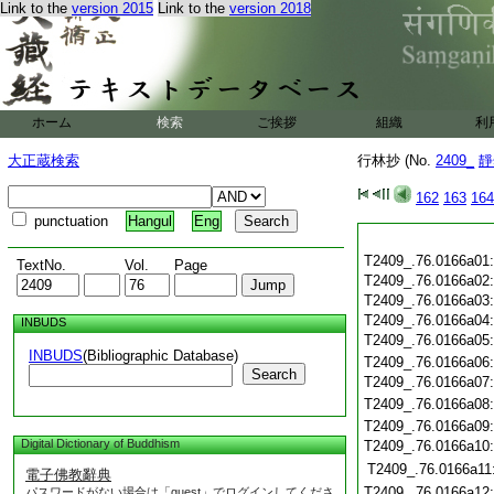
Link to the
version 2015
Link to the
version 2018
ホーム
検索
ご挨拶
組織
利
大正蔵検索
行林抄 (No.
2409_
靜
162
163
164
punctuation
Hangul
Eng
T2409_.76.0166a01
TextNo.
Vol.
Page
T2409_.76.0166a02
T2409_.76.0166a03
T2409_.76.0166a04
INBUDS
T2409_.76.0166a05
INBUDS
(Bibliographic Database)
T2409_.76.0166a06
Search
T2409_.76.0166a07
T2409_.76.0166a08
T2409_.76.0166a09
Digital Dictionary of Buddhism
T2409_.76.0166a10
T2409_.76.0166a11
電子佛教辭典
T2409_.76.0166a12
パスワードがない場合は「guest」でログインしてくださ