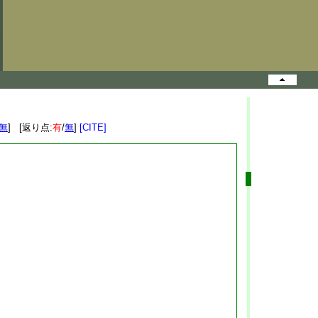
無
] [返り点:
有
/
無
]
[CITE]