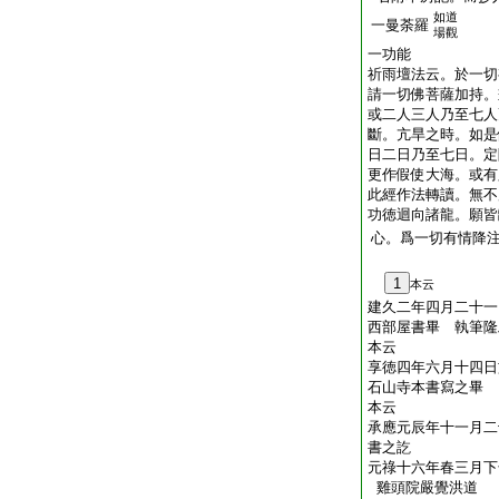
如道
一曼荼羅
場觀
一功能
祈雨壇法云。於一切
請一切佛菩薩加持。
或二人三人乃至七人
斷。亢旱之時。如是
日二日乃至七日。定
更作假使大海。或有
此經作法轉讀。無不
功徳迴向諸龍。願皆
心。爲一切有情降
1
本云
建久二年四月二十一
西部屋書畢 執筆隆
本云
享徳四年六月十四日
石山寺本書寫之畢
本云
承應元辰年十一月二
書之訖
元祿十六年春三月下
雞頭院嚴覺洪道