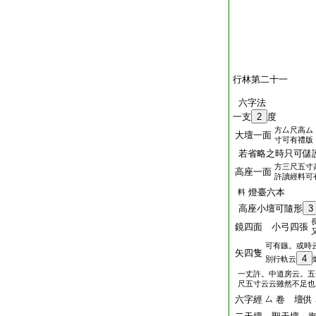
行林第二十一
六字法
一支
2
度
方厶尺高ム
大壇一面
寸可有禮版
若省略之時只可儲
方三尺五寸
高座一面
許讀經料可
燈臺六本
料
高座小壇可隨形
3
鏡四面 小弓四張
可有鏃。或時
矢四隻
4
別行軌云
一丈許。中道房云。五
尺五寸云云雖然不足也
六字經
卷 壇供
厶