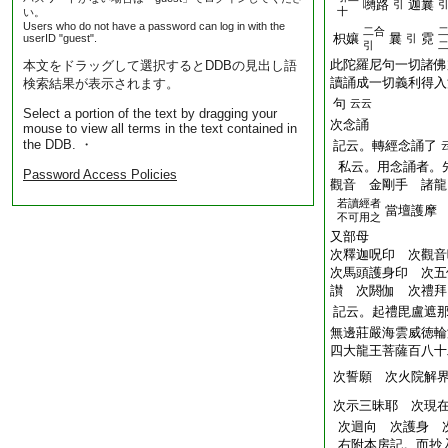
嚩路
迦曩
引
十
い。
Users who do not have a password can log in with the
二合
枳孃
曩
霓
userID "guest".
引
引
此陀羅尼句一切諸佛
本文をドラッグして選択するとDDBの見出し語
讀誦成一切義利得入
検索結果が表示されます。
句
云云
Select a portion of the text by dragging your
次念誦
mouse to view all terms in the text contained in
the DDB. ・
記云。轉經念誦了
私云。用念誦者。
Password Access Policies
觀音 金剛手 諸龍
若讀經者
當壇護摩
不可用之
又部母
次釋迦呪印 次觀音
次馬頭護身印 次五
讃 次閼伽 次禮拜
記云。起禮毘盧遮
無邊莊嚴海雲威徳輪
四大龍王菩薩百八十
次誓願 次火院解
次示三昧耶 次現
次迴向 次護身 
右附本房記。而抄