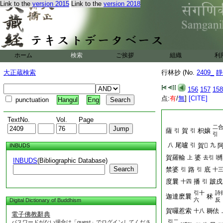
Link to the
version 2015
Link to the
version 2018
ホーム
検索
ご挨拶
組織
利
大正蔵検索
行林抄 (No.
2409_
靜
156
157
158
点:
有
/
無
]
[CITE]
punctuation
Hangul
Eng
TextNo.
Vol.
Page
二
薩
賀
枳孃
引
引
引
尾嚧
八
引
賀𩕳
九
阿
INBUDS
賀羅輸
婆
嚩
上
去引
INBUDS
(Bibliographic Database)
Search
禁婆
路
底
引
引
十
度曩
播
跛戌
十四
引
引十
詩
迦達麽曩
秫
六
反
Digital Dictionary of Buddhism
賀囉惹索
耨佉
十八
電子佛教辭典
引二
パスワードがない場合は「guest」でログインしてくださ