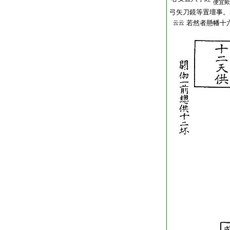
便宜歟
弓矢刀鏡等置壇事。
若然者懸幡十
云云