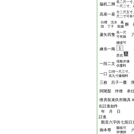
長二尺一寸
脇机二脚
一尺二寸。
方二尺五寸
高座一基
尺二寸可有
白檀 沈水 薫
酥 
陸 丁子 龍腦
長一尺
蘆矢四隻
刀
可有鏃
練縿可
1
練糸一兩
悉也
壇敷并佛
一段二文
供覆料
口徑一尺三寸。
一口
高九寸爐桶料
三枚 呂子一覆 
阿闍梨 伴僧 承
僧房裝束供所雜具
右註進如件
年 月 日
註進
觀音六字供七箇日
圖樣可
御本尊
六
仰佛師