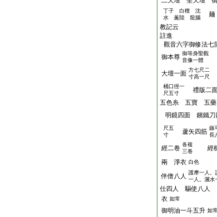
二天壇 聖天壇 
丁子 白檀 沈
麺
水 薫陸 龍腦
教記云
註進
觀音六字御修法七
御等身聖觀
御本尊
音像一體
方七尺二
大壇一面
寸高一尺
桶口徑一
禮版二
尺五寸
五色糸 五寶 五藥
明鏡四面 鑌鐵刀
尺五
鏃
蘆矢四筋
寸
長
各複
經二卷
經机
三卷
兩 淨衣
白色
護摩一人。
伴僧八人
一人。灑水
仕四人 驅使八人 
衣
如常
御明油一斗五升
如