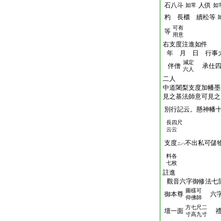
石八斗
人供
如常
如
杓 長櫃 續松等
可有
等
用意
右支度注進如件
年 月 日 行事
減定
伴僧
承仕四
六人
二人
中道闍梨支度加幡墨
見之基法師意可見之
別行記云。懸神幡
長四尺
云云
支度
不出私可儲
ニハ
料各
七枚
註進
觀音六字御修法七
圖樣可
御本尊
六字
仰佛師
方七尺二
壇一面
禮
寸高九寸