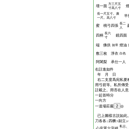
方三尺五
壇一面
燈
寸高八寸
長一尺五寸。廣
半疊
一尺。高八寸
長二
蜜 桃弓四張
人
長六
四柄
鏡四面 
寸
端 佛供
燈油
如常
敷三枚 淨衣
白色
阿闍梨 承仕一人
右註進如件
年 月 日
右二支度爲宛私要
用弓箭等。私所傳受
註載之。用否在人意
一起首時分
一向方
一道場莊嚴
2
◎
已上圖樣古説如此
刀各各
四橛
副立
ニ
ヲ
タ
私云。
心安置六字經