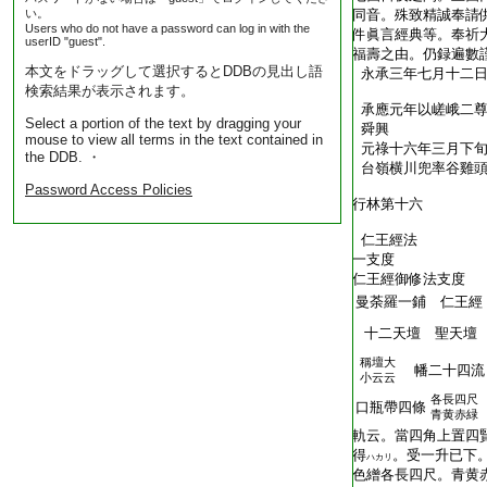
い。
T2409_.76.0131a14:
同音。殊致精誠奉請
Users who do not have a password can log in with the
T2409_.76.0131a15:
件眞言經典等。奉祈
userID "guest".
T2409_.76.0131a16:
福壽之由。仍録遍數
本文をドラッグして選択するとDDBの見出し語
T2409_.76.0131a17:
永承三年七月十二日
検索結果が表示されます。
T2409_.76.0131a18:
T2409_.76.0131a19:
承應元年以嵯峨二尊
Select a portion of the text by dragging your
T2409_.76.0131a20:
舜興
mouse to view all terms in the text contained in
T2409_.76.0131a21:
元祿十六年三月下旬
the DDB. ・
T2409_.76.0131a22:
台嶺横川兜率谷雞頭
T2409_.76.0131a23:
Password Access Policies
T2409_.76.0131a24:
行林第十六
T2409_.76.0131a25:
T2409_.76.0131a26:
仁王經法
T2409_.76.0131a27:
一支度
T2409_.76.0131a28:
仁王經御修法支度
T2409_.76.0131b01:
曼荼羅一鋪 仁王經
T2409_.76.0131b02:
十二天壇 聖天壇
稱壇大
T2409_.76.0131b03:
幡二十四流
小云云
各長四尺
T2409_.76.0131b04:
口瓶帶四條
青黄赤緑
T2409_.76.0131b05:
軌云。當四角上置四
T2409_.76.0131b06:
得
。受一升已下
ハカリ
T2409_.76.0131b07:
色繒各長四尺。青黄