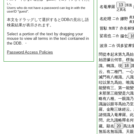
い。
13
淨識
名菴摩羅
Users who do not have a password can log in with the
之異名
userID "guest".

名紇哩
娜野
二合
本文をドラッグして選択するとDDBの見出し語

検索結果が表示されます。
冒馱
亦名秫
無覺了
Select a portion of the text by dragging your
娑底也
二合
攞乞
1
mouse to view all terms in the text contained in
the DDB. ・
波浪
弭多娑摩
二合
Password Access Policies
問從本起末第九爲始
始證據云何答。楞伽
識。轉識。現
18
云。有二種門。一心
滅門有八種識。八識
竝以第九爲始。唯識
能變有三。第一能變
末那第三能變是六識
略有八種。一眼識乃
識論以眼等爲始乃至
羅。金剛三昧經云。
諸情識入菴摩羅。此
問。此九識略釋名何
藏。顯名
20
爲法
無垢名無垢識。天親