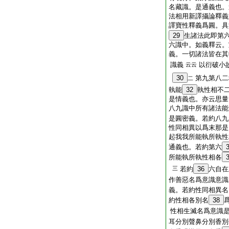
名藏識。是通義也。
法相用新譯攝論釋義
譯寶性釋義爲圓。具
29
生諸法此即第
六識中。如義釋云。
義。一切諸法皆在其
識義
以衍破小
云云
30
第九第八二
二
執能
32
執性相不
是情義也。亦云思量
八九識中所有諸法能
是圓密義。若約八九
性同相異以爲末那是
起我我所能執所執性
通義也。若約第六
所能執所執性相各
三
若約
36
六自在
作善惡名爲意識意識
義。若約性同相異名
約性相各別名
38
性相生滅名爲意識
耳分別聲鼻分別香別