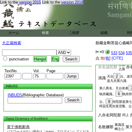
Link to the
version 2015
Link to the
version 2018
者摩
第
33
那縛
云第九無垢識
問。此九識若有
36
此五總名
37
五識
ホーム
検索
ご挨拶
組織
利
亦云若㝹
39
身
識
大正蔵検索
胎藏金剛菩提心義略問答
40
四無量
至心
振多
及至心之心
533
534
535
亦是相
名
41
穰多
点:
無
/
有
]
[CITE]
punctuation
Hangul
Eng
亦不識
分別
亦名波陀那
亦
之識
TextNo.
Vol.
Page
2
天台
云。波
浪識
是凡夫第六識
INBUDS
第八異名。天台依眞
6
執持藏識。
執持所
INBUDS
(Bibliographic Database)
Search
8
云。
何陀那是第七
呵惡生死欣羨涅槃。云
八亦名阿陀那
同上
Digital Dictionary of Buddhism
業識流
電子佛教辭典
名散娜那
第
轉之心
パスワードがない場合は「guest」でログインしてくださ