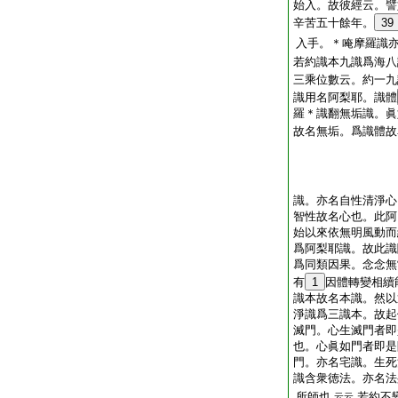
始入。故彼經云。譬
辛苦五十餘年。
39
入手。＊唵摩羅識
若約識本九識爲海八
三乘位數云。約一九
識用名阿梨耶。識體
羅＊識翻無垢識。
故名無垢。爲識體故
識。亦名自性清淨心
智性故名心也。此阿
始以來依無明風動而
爲阿梨耶識。故此識
爲同類因果。念念無
有
1
因體轉變相續
識本故名本識。然以
淨識爲三識本。故起
滅門。心生滅門者即
也。心眞如門者即
門。亦名宅識。生死
識含衆徳法。亦名法
所師也
若約不
云云