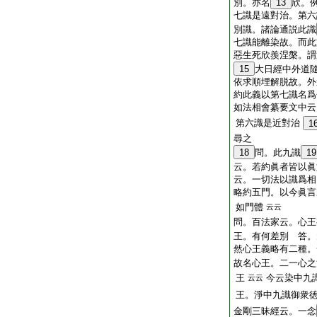
別。亦名
13
欣。
七識是遠對治。第六
別識。諸論通説此識
七識能離染故。而此
惡生死欣羨涅槃。謂
15
大日經中外道
依求順埋解脱故。外
約此義以第七識名爲
如法相會纂要文中云
第六識是近對治
1
尋之
18
問。此九識
19
云。若約眞者皆以
云。一切法以識爲相
略約五門。以今眞言
如門體
云云
問。百法家云。心王
王。有何差別 答。
然心王義略有二種。
故名心王。二一心之
王
今云染中九
云云
王。淨中九識御衆
金剛三昧經云。一念