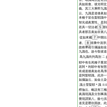
具如前會。彼光明玄
義。其三大乘即九識
云。九識是道後眞
本種子皆在梨耶識中
智光成眞實性。是
若具一切法者
5
那
具者那言眞如非第
從如來藏
7
中開出
者。
8
得乘中清淨
故維摩疏引攝論如金
九識也。故今取彼道
爲九識尚判爲別
二
耶中有生死種子熏習
若阿＊利耶中有智慧
依成道後眞如名爲
是阿梨耶識。此亦一
如攝論云。如金土染
識土譬梨耶＊識
云
楞伽云。略説有三種
眞識現識及分別事
覺現謂第八。餘七倶
道見是壓欣因故。此