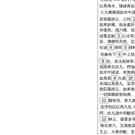
以爲海水。隨縁眞
八九種種識如水中
若密嚴經云。心性
如來妙藏。如金處於
亦復然。識六種。或
諸熏及餘
3
心法等
染。佛種性亦然。定
住波
4
湖而
5
移
別修有下
6
中上捨
8
也。若法苑林章
或因果合説九。楞伽
如水中諸波。依無相
如爲第
9
九眞
10
本識以爲第九。染淨
徳莊嚴經云。如來無
一切障圓鏡智相應。
11
圓智倶。第九
染淨別説以爲九也
問。此九識中所斷惑
12
林云。薩婆多
唯在第六。五識無
又云。大乘所斷。安