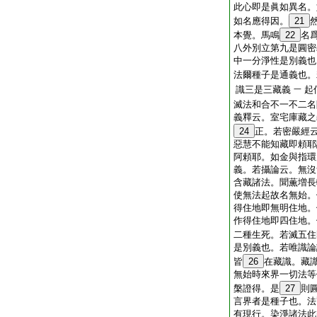
此心即是眞如異名。
如名應得因。
21
本覺。馬鳴
22
名
八外別立第九是圓密
中一分淨性是別義也
法爾種子是通義也。
識三是三藏義
起
一
滅法和合不一不二名
義釋云。室宅庫藏之
24
正。若密嚴經
惡慧不能知藏即頼耶
阿頼耶。如金與指環
義。若攝論云。無沒
含藏諸法。聞薫増長
使無法起故名無始。
得住地即無明住地。
作得住地即四住地。
二種生死。若滅五住
是別義也。若唯識論
皆
26
在藏識。藏
無始時來界一切法等
槃證得。是
27
則圓
言界者是種子也。法
有現行。染淨諸法此