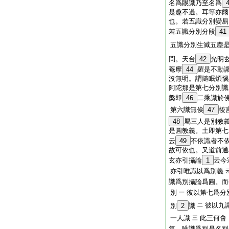
名爲眼識乃至名爲
是趣不過。耳等亦爾
也。若五識分別變易
若五識分別分段
41
五識分別生滅五塵
問。天台
42
光明
菴摩
44
羅是不動
沒無明。謂隨眠煩惱
阿陀那是第七分別識
槃即
46
二乘識於
第六識無俟
47
後
48
屬三人是別教
是圓教義。土即第七
云
49
不依識者不
故可依也。又道前通
玄亦引攝論
1
云今
亦引唯識以爲別義
識爲別攝論爲圓。而
別
彼以第七爲分
一
彼以九
別
2
識
二
一人識
此三何會
三
答。唯識爲別是名別