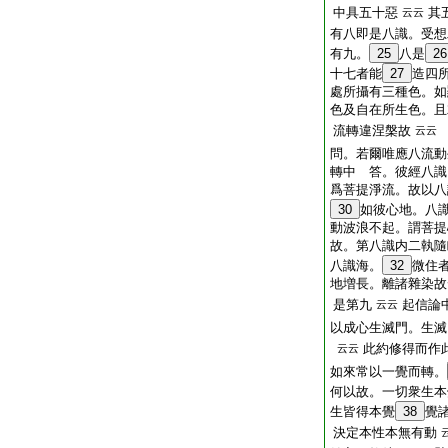
中具五十惡
其
云云
有八即是八識。受想
有九。
25
八是
26
十七者能
27
造四
處所攝有三種色。如
色及自在所生色。且
流轉違涅槃故
云云
問。若爾唯應八流動
轉中 答。彼經八識
爲菩提淨流。故以八
30
如彼心地。八
動波浪不起。謂菩提
故。第八識内二執隨
八識海。
32
微住
地増長。離諸雜染故
是第九
起信論
云云
以成心生滅門。生
此約修得而作
云云
如來常以一覺而轉。
何以故。一切衆生本
生皆得本覺
38
覺
決定本性本無有動