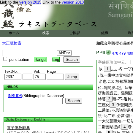
Link to the
version 2015
Link to the
version 2018
15
釋
大那羅延力
二
之疾二乘實際作證已
見
如來性
故則能必
二
一
心不
怯弱
又
云云
二
一
16
云。諸佛明鑒
二
ホーム
検索
ご挨拶
組織
利
云。釋迦入
寶處三
二
等
云云
金剛頂義
大正蔵検索
胎藏金剛菩提心義略問答
一
中云。十方法界授
二
478
479
480
疏云。一切二乘
云
punctuation
Hangul
Eng
字佛頂瑜伽中云。十
故
名
一字
1
云云
二
TextNo.
Vol.
Page
説一乘中道實相法
レ
名也
故知釋迦
云云
INBUDS
位
聲聞授
記。法華
一
レ
楞伽經説云。聲聞授
INBUDS
(Bibliographic Database)
轉菩
2
薩
不
退轉
Search
一
中
三應化
3
佛聲聞授
二乘堕
不思議變易
二
説
此二乘
必當
證
二
一
三
Digital Dictionary of Buddhism
一大悲菩薩知
一切
二
二斷善闡提終
4
發
電子佛教辭典
パスワードがない場合は「guest」でログインしてくださ
云。
5
前於
王城