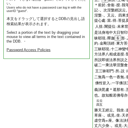
二
一
い。
＊前於
舍衞
授
我
二
一
二
Users who do not have a password can log in with the
記
。次涅槃經説云
userID "guest".
一
涅槃
。又云。四果
一
本文をドラッグして選択するとDDBの見出し語
提心處
當
得
菩提
一
レ
二
検索結果が表示されます。
人捨
闡提位
未來世
二
一
Select a portion of the text by dragging your
是法身地中大日智印
mouse to view all terms in the text contained in
昧耶現
釋迦
6
形
二
一
the DDB. ・
約
金剛頂經
東方菩
二
一
三昧耶現
十二神變
Password Access Policies
二
方法界八相成道授
二
所説即彼法界所説之
破二一乘法華涅槃會
王三昧耶門
所
説
一
レ
二無爲一色一香無
レ
佛性皆入
一字佛頂
二
義決毘盧＊遮那有
二
也。故知般若佛母亦
云云
四五
勝天王經云。我坐
二
草座
。或見
坐
天
一
レ
二
虚空爲
座。像法決
丈六少身
。或見
大
一
二