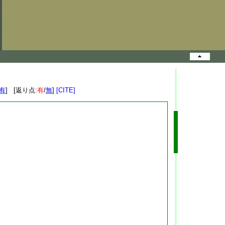
有
] [返り点:
有
/
無
]
[CITE]