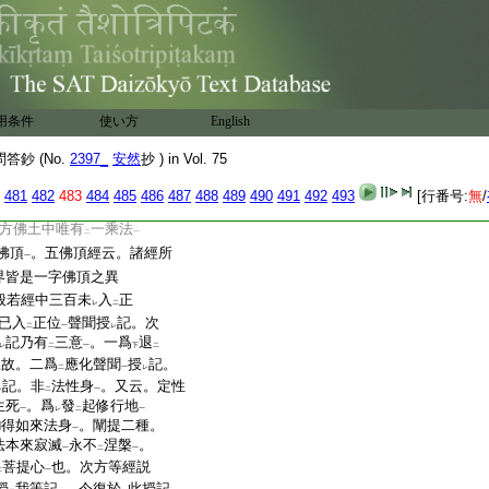
執金剛
云。如
一闡提必死
一
二
死之人
諸佛醫王明
一
定師子吼於
救療因縁
二
一
釋
不動明王一目少眇
中
二
一
又
唯一無二
故有
一目
云云
一
二
一
用条件
使い方
English
昧
救
度定性二乘一闡提
一
二
17
記云。金剛王菩薩三摩地
鈔 (No.
2397_
安然
抄 ) in Vol. 75
不定性二乘大菩提記
云
一
481
482
483
484
485
486
487
488
489
490
491
492
493
[行番号:
無
/
皆名
不定性
也
又一
云云
二
一
方佛土中唯有
一乘法
二
一
佛頂
。五佛頂經云。諸經所
一
界皆是一字佛頂之異
般若經中三百未
入
正
レ
二
已入
正位
聲聞授
記。次
二
一
レ
記乃有
三意
。一爲
退
レ
二
一
下
二
故。二爲
應化聲聞
授
記。
上
二
一
レ
記。非
法性身
。又云。定性
レ
二
一
生死
。爲
發
起修行地
一
レ
二
一
得如來法身
。闡提二種。
一
法本來寂滅
永不
涅槃
。
一
二
一
菩提心
也。次方等經説
二
一
授
我等記
。今復於
此授記。