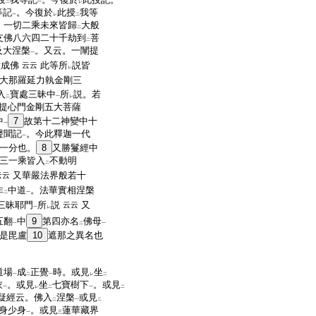
二
一
レ
等記
。今復於
此授
我等
一
レ
二
。一切二乘未來皆歸
大般
二
支佛八六四二十千劫到
菩
二
及大涅槃
。又云。一闡提
一
成佛
此等所
説皆
云云
レ
大那羅延力執金剛三
入
寶處三昧中
所
説。若
二
一
レ
提心門金剛五大菩薩
中
7
故第十二神變中十
一
聲聞記
。今此釋迦一代
一
一分也。
8
又勝鬘經中
三一乘皆入
不動明
二
又華嚴法界般若十
云云
非
中道
。法華實相涅槃
二
一
三昧耶門
所
説
又
云云
一
レ
五翻
中
9
第四亦名
佛母
一
二
一
是毘盧
10
遮那之異名也
道場
成
正覺
時。或見
坐
一
二
一
レ
二
衣
。或見
坐
七寶樹下
。或見
一
レ
二
一
二
疑經云。佛入
涅槃
或見
二
一
二
身少身
。或見
蓮華藏界
一
三