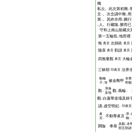
獨
私云。此次第初雜
二
文
。次念誦中雜
用
一
二
第
。其終亦用
圓行
一
二
人。行藏隨
樂而已
レ
レ
守和上南山胎藏次
第一五輪投
地而禮
レ
悔
次歸依
眞言
眞言
隨喜
勸請
眞言
眞言
四無量觀
大輪
眞言
三昧耶
法界
印眞言
剛種
本尊
被金剛甲
子
等
即觀
一
淨身
觀
觀
風輪
一
二
一
及地
觀
白蓮華道場及師
二
誦
虚空明妃
印眞言
二
一
眞
淨
二
不動尊眞言
言
物
一
一
具觀
本
二
閼伽 奉座
部五部諸