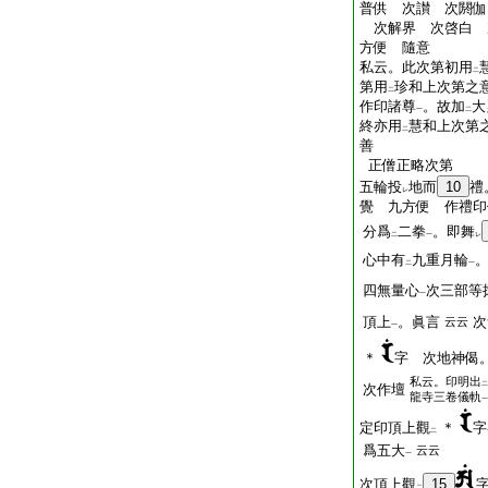
普供 次讃 次閼伽
次解界 次啓白 
方便 隨意
私云。此次第初用
二
第用
珍和上次第之
二
作印諸尊
。故加
大
一
二
終亦用
慧和上次第
二
善
正僧正略次第
五輪投
地而
10
禮
レ
覺 九方便 作禮印
分爲
二拳
。即舞
二
一
レ
心中有
九重月輪
二
一
四無量心
次三部等
一
頂上
。眞言
次
云云
一
＊
字 次地神偈
私云。印明出
二
次作壇
龍寺三卷儀軌
一
定印頂上觀
＊
字
二
爲五大
云云
一
次頂上觀
15
二