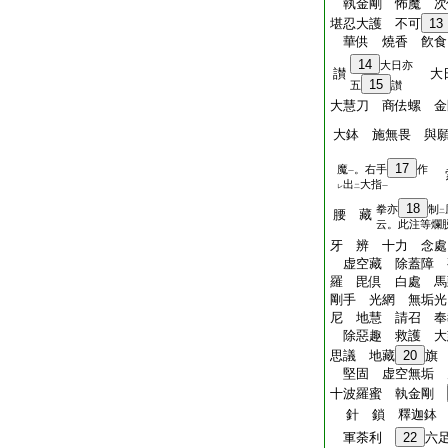
執金剛 怖魔 次
堪忍大護 不可
13
華供 燒香 飮⻝
14
大日亦
讃
大
15
五
讃
大慧刀 商佉螺 金
大鉢 施無畏 與
17
魔
。右手
作
索
一
出
大指
レ
二
一
18
拳亦
制
腰 藏
二
云。此注等爛
牙 辨 十力 念
虚空藏 除蓋障 
羅 毘倶 白處 馬
剛手 光網 無垢光
尼 地慧 請召 奉
除惡趣 救護 大
思議 地藏
20
旗
堅固 虚空無垢 
十波羅蜜 執金剛
針 鎖 釋迦鉢 
軍荼利
22
六