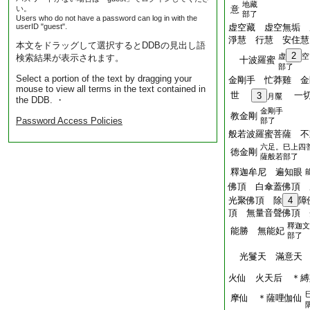
地藏
い。
意
部了
Users who do not have a password can log in with the
userID "guest".
虚空藏 虚空無垢 
淨慧 行慧 安住慧
本文をドラッグして選択するとDDBの見出し語
2
虚
空
検索結果が表示されます。
十波羅蜜
部了
Select a portion of the text by dragging your
金剛手 忙莽雞 金
mouse to view all terms in the text contained in
世
一切
3
月黶
the DDB. ・
金剛手
教金剛
Password Access Policies
部了
般若波羅蜜菩薩 不
六足。巳上四
徳金剛
薩般若部了
釋迦牟尼 遍知眼
佛頂 白傘蓋佛頂 
光聚佛頂 除
4
障
頂 無量音聲佛頂 
釋迦文
能勝 無能妃
部了
光鬘天 滿意天 
火仙 火天后 ＊縛
摩仙 ＊薩哩伽仙