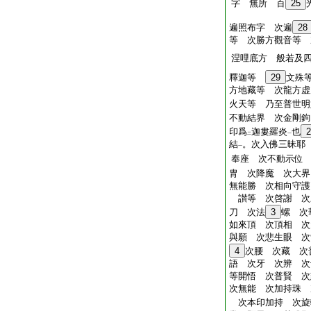
字 無所 百
25
遍照布字 次遍
28
等 次勝方觀音等 
涅哩底方 般若及
釋迦等
29
文殊
方地藏等 次龍方虚
火天等 乃至普世明
不動結界 次金剛鉤
印爲
迦婁羅炎
也
2
二
一
結
。次入佛三昧耶
一
奉座 次不動示位
胄 次降魔 次大界
無能勝 次相向守護
讃等 次啓謝 次
刀 次法
3
螺 次
如來頂 次頂相 次
與願 次悲生眼 
4
次腰 次藏 次
語 次牙 次辨 次
等開悟 次普賢 
次無能 次加持珠 
次本印加持 次旋