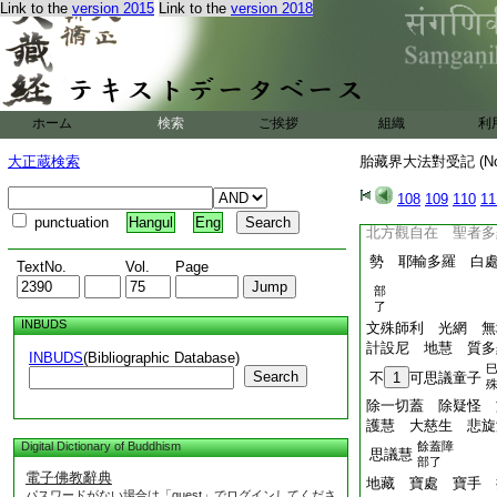
悉地 次護世威徳天
Link to the
version 2015
Link to the
version 2018
王 次振鈴 以召請
次除障不動 次示
華座 次執金剛 
次難堪忍 次四方
次五供 次虚空藏
ホーム
検索
ご挨拶
組織
利
名
一切
二
遍知
次優樓
佛心
一
大正蔵検索
胎藏界大法對受記 (N
次虚空眼 七倶
一切佛
108
109
110
11
空
部了
punctuation
Hangul
Eng
北方觀自在 聖者多
勢 耶輸多羅 白
TextNo.
Vol.
Page
部
了
INBUDS
文殊師利 光網 無
計設尼 地慧 質
INBUDS
(Bibliographic Database)
Search
不
1
可思議童子
除一切蓋 除疑怪 
護慧 大慈生 悲旋
Digital Dictionary of Buddhism
餘蓋障
思議慧
部了
電子佛教辭典
地藏 寶處 寶手 
パスワードがない場合は「guest」でログインしてくださ