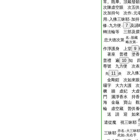
常。既畢。頂戴發願
次陳虚空眼 次五
次加持句 次作
元
二
用
入佛三昧耶
加持
二
一
修
九方便
7
及誦
二
一
轉法輪等 三部及擐
名
胎藏
二
忠大徳次第
略次第
一
作淨護身 上堂
9
著座 普禮 塗香
普禮 遍
10
知 
尊號 九方便 次表
次入佛
11
先
炎
金剛鎧 次如來眼
囉字 大力大護 
橛 牆 虚妃 大虚
門 灑淨香水 持香
海 金龜 寶山 觀
輪 虚空藏 普供養
送 請 迎 如來
遣從魔 視三昧耶
亦名
大三昧耶
二
三昧耶
此如
先右手
レ