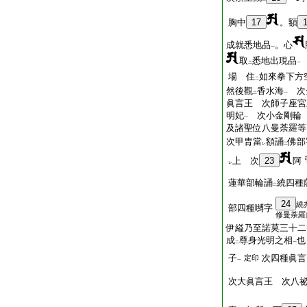
胸中
17
。額
成就悉地品
。心
一
取
悉地出現品
二
一
場 住
如來拳下方
二
然後觀
香水海
次
二
一
眞言王 次師子座宮
明妃
次小金剛輪 
一
及諸聖位八曼荼羅
次甲胄當
額誦
佛部
レ
二
上 次
23
阿
レ
蓮華部輪誦
繞四種
二
24
繞
部四種嚩字
修曼荼羅
伊縊乃至諾莫三十二
成
尊身光明之相
也
二
一
子
次四種眞言
定印
一
次大眞言王 次八