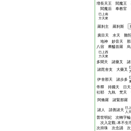
増長天王 閻魔王 
閻魔后 奉教官 
巳上南
方天衆
羅刹主 羅刹斯
廣目天 水天 
地神 妙音天 那
八宿 摩醯首羅 烏
巳上西
力天衆
多聞天 諸藥叉 
諸毘舍支 大藥叉
伊舍那天 諸歩多
帝釋 持國天 日天
社耶 九執 梵天 
阿脩羅 諸緊那羅
巳
諸人 請善諸天
人
普世明妃 次轉字輪
次入定觀
本不生
二
次持珠 次念誦 次