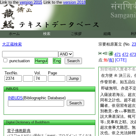
超次不同耶。爰以無
Link to the
version 2015
Link to the
version 2018
遲速不同。初住已上
三僧祇決定無異
矣
實菩薩種姓根等發心
超過之法。以一切
疏四云。此同位人無
ホーム
検索
ご挨拶
組織
利
有異耶
妙樂受之
矣
大正蔵検索
宗要柏原案立 (No.
23
住前未證容有不同
無超次別云事。但宿
471
472
473
家意。宿習不定義。
点:
無
/
有
]
[CITE]
punctuation
Hangul
Eng
宿習不定義無之。依
別登地得入實者不名
TextNo.
Vol.
Page
在方便
決三云。
矣
作發習者。如五品位
即破無明。亦是不
INBUDS
入薩波若海云。超次
INBUDS
(Bibliographic Database)
同有之計也。超不超
Search
爾者。依宿習有超次
別教意
會
事難思
ト
スル
説大乘甚深法。輒可
等
見事有之耶。次
Digital Dictionary of Buddhism
ニ
超次會事尤難思。無
電子佛教辭典
次也。依之光法師釋
パスワードがない場合は「guest」でログインしてくださ