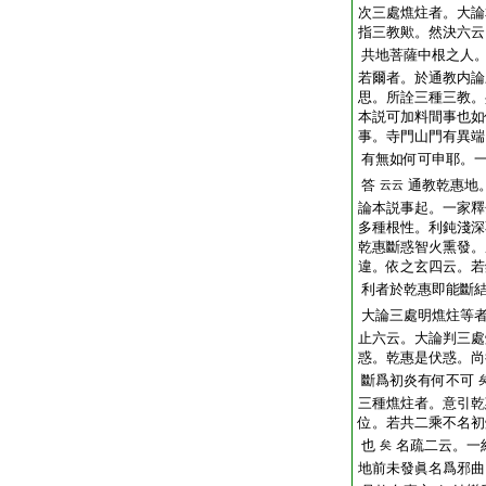
次三處燋炷者。大論
指三教歟。然決六云
共地菩薩中根之人
若爾者。於通教内論
思。所詮三種三教。
本説可加料間事也如
事。寺門山門有異端
有無如何可申耶。
答
通教乾惠地
云云
論本説事起。一家釋
多種根性。利鈍淺深
乾惠斷惑智火熏發。
違。依之玄四云。若
利者於乾惠即能斷
大論三處明燋炷等
止六云。大論判三處
惑。乾惠是伏惑。尚
斷爲初炎有何不可
三種燋炷者。意引乾
位。若共二乘不名初
也
名疏二云。一
矣
地前未發眞名爲邪曲