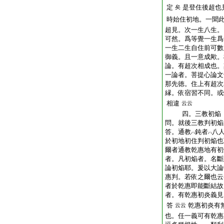
定
是登住後超也
矣
時始住初地。一聞
超見。次一生八生。
可然。爲等覺一生爲
一生二生自住前可數
御義。且一意成歟。
論。有超次相成也。
一論者。菩提心論文
那先徳。住上有超次
縁。依宿習不同。或
相違
云云
四。三教初焔
問。就後三教判初焔
答。通教
鈍者
八
ハ
ハ
於初地初住判初焔也
爾者通教乾惠地有初
者。凡初焔者。名斷
論初焔耶。爰以大論
惠判。若依之爾也云
者於乾惠即能斷結故
者。有乾惠初炎義見
答
乾惠初炎有
云云
也。任一義可有乾惠