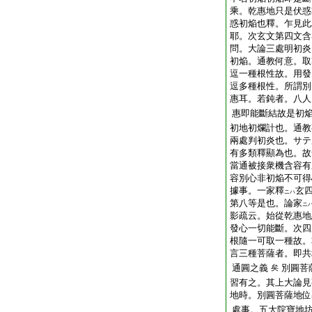
乘。乾惠地只是伏惑
惑初焔也釋。乍見此
耶。次玄文第四文含
問。大論三處明初炎
初焔。通教何意。取
逗一種根性故。用發
逗多種根性。所謂別
惠耳。若鈍者。八人
惠即能斷結故是初
初地初爛計也。通教
兩處判初炎也。サテ
有多類釋顯為也。故
當通被接衆機含容有
容別心非初焔不可得
據事。一家釋
玄
ニハ
第八等是也。論家
ニ
影疏云。始從乾惠地
發心一切能斷。次四
根隨一可取一種故。
言三種菩薩者。即共
通圓之義
別圓菩
矣
習有之。其上大論見
地時。別圓菩薩地位
處事。五大院寶地