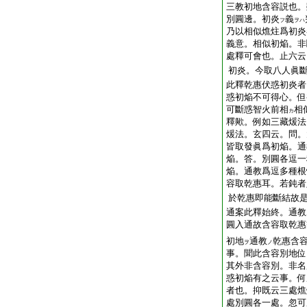
三教初地含容説也。
別圓邊。初炎
義
フ
ヲハ
乃以相似燋炷爲初炎
義意。相似初焔。非
處釋可會也。止六云
初炎。今取八人眞
此釋乾惠伏惑初炎者
惑初焔不可得心。但
可斷惑智火前相
相
カ
釋歟。例如三藏煖法
煖法。玄四云。問。
皆取發眞爲初焔。通
焔。答。別圓各逗一
焔。通教爲逗多種根
容取乾惠耳。若鈍者
於乾惠即能斷結故
通案此釋始終。通教
圓入通故含容取乾惠
初地
通教
乾惠含
ヲ
ノ
事。聞此含容別地位
其外非含容別。非名
惑初焔有之云事。何
者也。抑既云三處燋
處別圓各一處。忽可