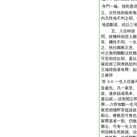
寺門一義。指乾惠
之。次性地初焔有無
内凡性地不判之耶。
地是斷道。此以三
五。入住時節
問。經幾時節證入圓
答。機性不同。一生
之。然任圓教正意。
付之無明難斷法性難
可至初住位耶。爰以
薩皆經三阿僧祇劫判
王城得脱者有釋。如
之被得
答
一生入住義
云云
旨處也。凡一家意。
故。速疾頓成爲本。
爰以經
須臾聞之
ニハ
釋
六即智斷一生
ニハ
家意煩惱即菩提談故
顯云。權教意可會也
家釋退者一類。仍無
難云。可有一生入住
明流轉生死根源。法