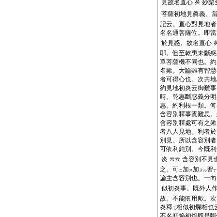
見故名直心
妙樂
矣
菩薩初地見眞義。
記云。直心對見地者
名名通菩薩位。即當
於見惑。故名直心
耶。但至乾惠未斷惑
單菩薩機不同也。約
名歟。大論雖有智慧
者可得心也。次共地
約見地初炎云御難事
時。乾惠斷惑義分明
惠。約利根一類。何
含容別釋事實難思。
含容別釋處可有之歟
者八人見地。利者於
別見。所以含容別者
可依利鈍別。今既利
炎
含容別不見
云云
之。可
加
加
習
ニ
ス
ヌル
ナ
論主含容別也。一向
似初炎事。既外人
故。不能依用歟。次
炎釋
相似初爛相也
モ
不名初焔初焔即是斷