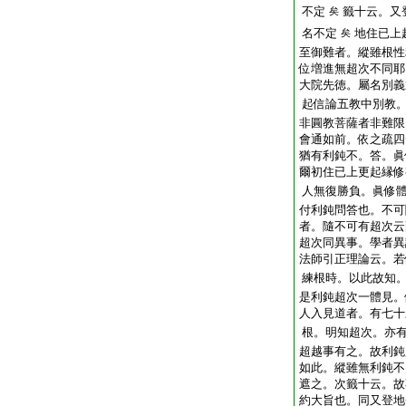
不定
籤十云。又
矣
名不定
地住已上
矣
至御難者。縱雖根性
位増進無超次不同耶
大院先徳。屬名別義
起信論五教中別教
非圓教菩薩者非難限
會通如前。依之疏四
猶有利鈍不。答。眞
爾初住已上更起縁修
人無復勝負。眞修
付利鈍問答也。不可
者。隨不可有超次云
超次同異事。學者異
法師引正理論云。若
練根時。以此故知
是利鈍超次一體見。
人入見道者。有七十
根。明知超次。亦
超越事有之。故利鈍
如此。縱雖無利鈍不
遮之。次籤十云。故
約大旨也。同又登地