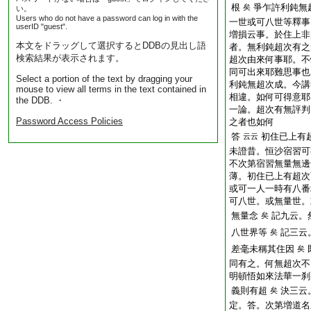
根
爭乍許利鈍無
矣
い。
Users who do not have a password can log in with the
一世或可八世等釋事
userID "guest".
増損云事。於住上非
本文をドラッグして選択するとDDBの見出し語
者。無利鈍超次有之
検索結果が表示されます。
超次由來何事耶。不
同可出來耶難思事也
Select a portion of the text by dragging your
利鈍無超次成。今講
mouse to view all terms in the text contained in
相違。如何可得意耶
the DDB. ・
一論。超次有無評判
Password Access Policies
之者也如何
答
初住已上有
云云
未證昔。恒沙宿習可
不次第宿習無量無邊
薄。初住已上有超次
或可一人一時有八番
可八世。或無量世。
無量念
記九云。
矣
八世界等
記三云
矣
差毫未稱其住因
矣
同有之。何無超次不
明頓悟如來法華一刹
義則有超
決三云
矣
定。答。次第増道名