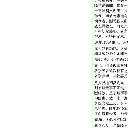
逗多種根性。一類利
論初炎義耶。其旨一
一邊難勢文理者。只
難云。通教乾惠地有
初炎者。斷惑智火出
故也釋故也。而乾惠
可有初焔義耶。依之
智惠。不得禪定水。
惠地
若爾者。當
矣
尤可判初焔也。大論
相應智慧乃至金剛三
等煩惱炷
何於伏
矣
事也。但通教逗多種
名別等多途教相有之
名別義通。共乾惠是
八人見地初炎判見。
判初焔云事不可然。
斷結故。是初焔釋事
仰信也。然一家一處
之四念處二云。又大
爲初炎。佛地爲後焔
道而爲初炎者。乃是
此解。乃以相似燋
義會通見。乃是論主