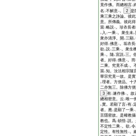
一
二
竟作佛。而總相言
二
名
不解意
。
2
是
二
一
乘三乘之諍論。彼此
意。所傳義。彼此得
當
略説
。珍衣長者
二
一
入
一乘
。衆生未
レ
二
一
レ
衆亦清淨。開
三顯
レ
レ
好得
佛意
。垢衣長
二
一
欲
説
三乘
。衆生
レ
二
一
乘
。隨
宜説
三。
一
レ
レ
者。好得
佛意
。而
二
一
二乘。究竟不成
。
一
當
知。汝法相宗隨
レ
華宗究竟一故。是實
理者。方便品。十
レ
二亦無三。除佛方便
3
有
遂作佛
。故
二
一
總相密意。云
唯一
二
實。若顯了言
有
レ
下
二
者。應
是顯了一乘
二
一
言隱密故。是權教攝
教也。爲
頓悟
説。
二
一
不定性二乘
。欲
令
一
レ
定性。有性無性
。
一