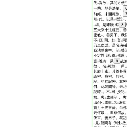
失
旨故。其開方便
レ
一乘。即是法華。
前經。未開權教。
引
此。以爲
權證
レ
二
一
權。是即賤
弊
8
レ
二
五大乘十法經云。善
密教
。善男子。我
一
不
應
爾。如
言
阿
レ
レ
レ
三
乃至廣説。是名
祕
二
我法華會中。記
聲
三
不定性
説
得
佛道
一
レ
二
一
言
唯有一乘
9
故
二
教
。名
權教
彈曰
一
二
一
其經十密。其義各異
論密。身密。怨密。
記。初授記密。其密
何。此聲聞等。未
レ
記時
。不
可
授記
一
レ
二
一
故。與
成佛記
。夫
二
一
記不
成非
名
密意
レ
レ
レ
二
寶月王光菩薩。白佛
云何取
。世尊何故
一
佛言。善男子。我記
見
聲聞有
佛性
故
レ
三
二
一