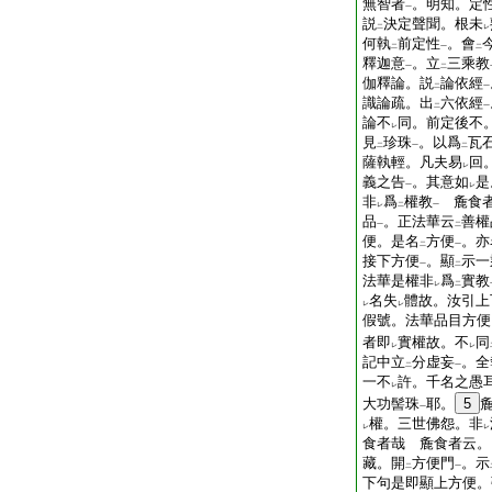
無智者
。明知。定
一
説
決定聲聞。根未
二
レ
何執
前定性
。會
二
一
二
釋迦意
。立
三乘教
一
二
伽釋論。説
論依經
二
一
識論疏。出
六依經
二
一
論不
同。前定後不
レ
見
珍珠
。以爲
瓦
二
一
二
薩執輕。凡夫易
回
レ
義之告
。其意如
是
一
レ
非
爲
權教
麁食者
レ
二
一
品
。正法華云
善權
一
二
便。是名
方便
。亦
二
一
接下方便
。顯
示一
一
二
法華是權非
爲
實教
レ
二
名失
體故。汝引上
レ
レ
假號。法華品目方便
者即
實權故。不
同
レ
レ
記中立
分虚妄
。全
二
一
一不
許。千名之愚
レ
大功髻珠
耶。
5
一
權。三世佛怨。非
レ
レ
食者哉 麁食者云。
藏。開
方便門
。示
二
一
下句是即顯上方便。