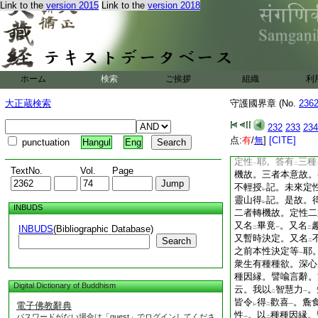
Link to the
version 2015
Link to the
version 2018
讃
法華經
。預
不
二
一
二
麁食者云。二佛從
レ
慧甚深無量。論釋云
告
菩薩
者。有
五
レ
二
一
二
應
作事
故。二者
レ
レ
一
提
故。三者護
諸聲
一
二
ホーム
検索
ご挨拶
組織
利
令
餘人善思念
故
レ
二
一
作已辦心
故。準
此
一
二
大正蔵検索
守護國界章 (No.
236
教
彈曰。此説非
一
レ
乘。執重難
回。是
232
233
234
レ
親菩薩。深得
經意
点:
有
/
無
]
[CITE]
二
一
punctuation
Hangul
Eng
告。問云。何得
知
レ
レ
定性
耶。答有
三種
一
二
TextNo.
Vol.
Page
機故。三者本意故。
不輕授
記。未來定
レ
靈山得
記。是故。
レ
INBUDS
二者轉機故。定性二
又名
畢竟
。又名
INBUDS
(Bibliographic Database)
二
一
二
又暫時決定。又名
Search
二
之前本性決定等
耶
一
衆生有種種欲。深心
種因縁。譬喩言辭。
Digital Dictionary of Buddhism
云。我以
智慧力
。
二
一
皆令
得
歡喜
。麁
電子佛教辭典
レ
二
一
性
。以
種種因縁。
パスワードがない場合は「guest」でログインしてくださ
一
二