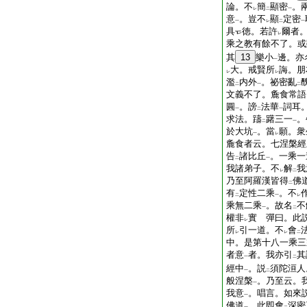
論。不
簡
顯密
。
レ
二
一
意
。豈不
顯
定密
一
レ
二
一
具
徳。若許
爾者
レ
乘之教有餘不了。或
其
13
樂小
邊。亦
一
大。戒賢所
誨。朋
レ
レ
濫
内外
。祕密亂
二
一
二
文義不了。麁食常語
圓
。謗
法華
詞耳
一
二
一
求法。躊
躇三一
。
二
一
於大坑
。當
願。衆
一
レ
麁食者云。七涅槃經
告
諸比丘
。一乘一
二
一
我諸弟子。不
解
我
レ
二
乃至阿羅漢皆得
佛
二
有
定性二乘
。不
二
一
レ
乘無二乘
。故名
不
一
二
權非
實 彈曰。此
レ
所
引一道。不
會
レ
レ
二
中。是第十八一乘三
者意
者。我亦引
其
一
二
經中
。説
須陀洹人
一
二
般涅槃
。乃至云。
一
我意
。唱言。如來
一
佛道
。此即會
深密