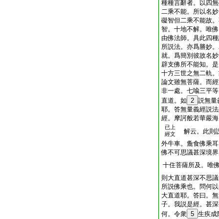
種種言辭者。以四無
二乘不能。所以名妙
礙智但二乘不能故。
智。十地不解。唯佛
由佛法師。具此四種
所説法。亦爲勝妙。
就。爲簡別彼故名妙
辟支佛所不能知。是
十方三世之無二軌。
論文雖無菩薩。而經
非一處。七喩三平等
直道。如
2
説無量
耶。答無量義經説法
經。摩訶般若華嚴海
已上
解云。此則
經文
外牛車。麁食佛乘耳
佛不可思議甚深境界
十住菩薩所及。唯
則大直道甚深不思議
所説佛乘也。問何以
大直道耶。答曰。無
子。我説是經。甚深
何。令衆
5
生疾成