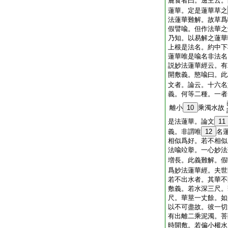
麁食者曰。邊主云。
蓮華。定是蓮華草之
法蓮華難解。故草爲
假譬喩。但作法華之
乃知。以易解之蓮華
上根是法名。約中下
蓮華唯是喩名非法名
説妙法蓮華經云。有
開敷義。愍喩曰。此
文者。論云。十六名
義。何等二種。一者
離小
10
乘濁水故
是法蓮華。論文
11
義。非謂唯
12
名
相似爲好。若不相似
法喩竝擧。一心妙法
増長。此義難解。假
爲妙法蓮華經。夫世
若不出水者。其華不
敷義。若水深三尺。
尺。華莖一丈餘。如
以不可盡故。彼一切
有出離二乘泥濁。菩
時開敷。若偏小權水