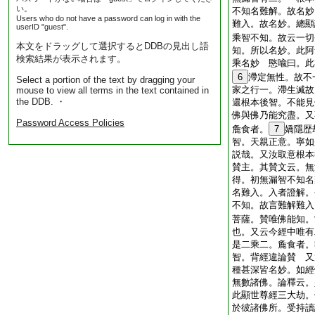
い。
不知名難解。故名妙
Users who do not have a password can log in with the
難入。故名妙。總顯
userID "guest".
乘智不知。故云一切
本文をドラッグして選択するとDDBの見出し語
知。所以名妙。此阿
検索結果が表示されます。
乘名妙 愍喩曰。此
6
滯定無性。故不
Select a portion of the text by dragging your
家之行一。滯生滅故
mouse to view all terms in the text contained in
the DDB. ・
還根本後智。不能見
佛與佛乃能究盡。又
Password Access Policies
麁食者。
7
嬌隱歴
智。天親正意。寧如
説哉。又汝取意根本
賛主。其賛文云。無
得。初無漏智不知名
名難入。入者證解。
不知。故言難解難入
菩薩。賛唯佛能知。
也。又云今經中唯有
是二乘二。麁食者。
智。背經違論賛 又
種甚深皆名妙。如經
無數諸佛。論釋云。
此顯世尊經三大劫。
於彼諸佛所。受持讀