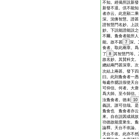
不知。經偈所説新發
新發不退。倶不能知
者亦云。此意顯二乘
深。況佛智慧。證甚
證智慧門名妙。上説
妙。下説能證能説之
不爾。麁食者能所人
能。故不甚
7
深。
食者。取此兩章。爲
了
8
其智慧門等。
故名妙。其賛科文。
總結兩門甚深章。次
次結上兩甚。發下四
曰。此則麁食者一愚
毎處作臆説假使天台
可仰信。何者。大唐
爲大師。至今歸信。
汝麁食者。徳未
10
義説。誰可信哉。是
麁食也 麁食者亦云
來。自在説因成就故
功徳故能度衆生。麁
論釋。天台不依論。
天台不依。此亦不然