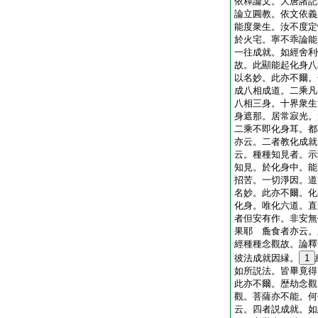
依釋論文。大唐諸記
論立圓教。依文依義
能度衆生。汝不度定
於火宅。寧不乖論能
一往成就。如經舍利
故。此顯能起化身八
以名妙。此亦不爾。
成八相成道。二乘凡
八相三身。十界衆生
身遮那。居常寂光。
二乘不即化身耳。都
亦云。二者教化成就
云。種種知見者。示
知見。於化身中。能
招苦。一切淨因。道
名妙。此亦不爾。化
化身。唯化六道。直
者但安有作。非安無
果耶 麁食者亦云。
經種種念觀故。論釋
彼法成就因縁。
1
如所説法。皆畢竟得
此亦不爾。歴劫念觀
觀。菩薩亦不能。何
云。四者説成就。如