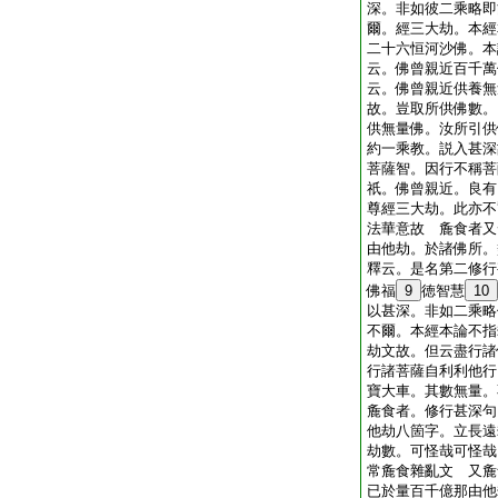
深。非如彼二乘略即
爾。經三大劫。本經
二十六恒河沙佛。本
云。佛曾親近百千萬
云。佛曾親近供養無
故。豈取所供佛數。
供無量佛。汝所引供
約一乘教。説入甚深
菩薩智。因行不稱菩
祇。佛曾親近。良有
尊經三大劫。此亦不
法華意故 麁食者又
由他劫。於諸佛所。
釋云。是名第二修行
佛福
9
徳智慧
10
以甚深。非如二乘略
不爾。本經本論不指
劫文故。但云盡行諸
行諸菩薩自利利他行
寶大車。其數無量。
麁食者。修行甚深句
他劫八箇字。立長遠
劫數。可怪哉可怪哉
常麁食雜亂文 又麁
已於量百千億那由他