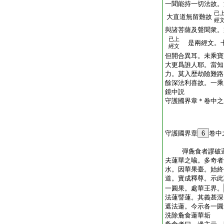
一聞能持一切法故。
已
大直道無留難故
經
與諸菩薩及聲聞衆。
已上
是兩經文。十
經文
但開合異耳。未乘寶
大更爲誰人耶。當知
力。莫入歴劫險難路
餘深法利喜故。一乘
鏡中説
守護國界章＊卷中之
守護國界章
6
卷中
釋氏
彈麁食者謬破蓮
夫蓮華之喩。多奇者
水。因華果臺。始終
道。實成釋尊。示此
一圓果。處華王界。
法蓮譬蓮。其義甚深
遮法蓮。今示各一圓
洗除麁食蓮華垢