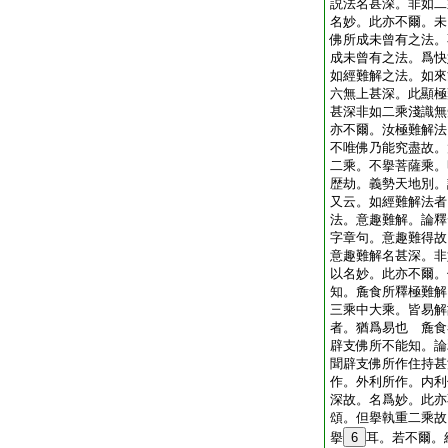
説法名甚深。非如二
名妙。此亦不爾。未
佛所成未曾有之法。
成未曾有之法。爲快
如經難解之法。如來
六無上甚深。此顯極
甚深非如二乘淺識無
亦不爾。汝極難解法
不唯佛乃能究盡故。
二乘。不擧菩薩乘。
歴劫。義勢天地別。
又云。如經難解法者
法。意趣難解。論釋
字章句。意趣難得故
意趣難解名甚深。非
以名妙。此亦不爾。
知。麁食所釋極難解
三乘中大乘。皆易解
者。猶爲易也 麁食
辟支佛所不能知。論
聞辟支佛所作住持甚
作。外利所作。内利
深故。名爲妙。此亦
頌。但擧執重二乘故
擧
6
耳。若不爾。