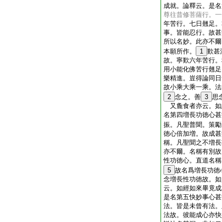
成就。論釋云。是名
尊往昔修菩薩行。一
年苦行。七日翹足。
事。皆能忍行。故甚
所以名妙。此亦不爾
本願所作。
1
歎甚
故。寧歎六年苦行。
用小能化佛苦行翹足
樂精進。豈得論同日
故小乘大乘一乘。法
2
念之。善
3
思
又麁食者亦云。如
名第四増長功徳心甚
振。凡聖普聞。策勵
徳心倍加増。故成甚
稱。凡聖聞之不増長
亦不爾。名稱有別故
性功徳心。直道名稱
5
故名爲増長功徳
念増長性功徳故。如
云。如經如來畢竟成
是名第五快妙事心甚
法。皆是未曾有法。
法故。彼能成心亦快