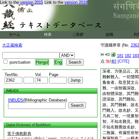
Link to the
version 2015
Link to the
version 2018
報身隨機。但夢裏誘
喩所喩。非思議所思
故名妙。又智性是體
故名妙。智伴其徳備
名妙。此上證甚深。
即根本果一乘故名妙
ホーム
検索
ご挨拶
組織
利
汝所立智性者。名言
性。是故不妙。汝智
大正蔵検索
守護國界章 (No.
236
果。是故不妙。汝智
具。是故不妙。汝智
181
182
183
照。是故不妙。汝證
点:
無
/
有
]
[CITE]
punctuation
Hangul
Eng
滅智所證。是故不妙
深者。方便品云。其
TextNo.
Vol.
Page
難解難入。一切聲聞
麁食者。取意賛文云
難。一由智義深故。
INBUDS
由智體深故。其門難
證深故。其門難知。
INBUDS
(Bibliographic Database)
故。其門難解。故名
Search
門難入。故名妙。又
凡有二智。一現量智
智。不知名難見。難
Digital Dictionary of Buddhism
不知名難覺故名妙。
二無漏。有漏世俗智
電子佛教辭典
無漏智有二。一根本
パスワードがない場合は「guest」でログインしてくださ