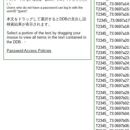
い。
T2345_.73.0697a14
Users who do not have a password can log in with the
T2345_.73.0697a15
userID "guest".
T2345_.73.0697a16
本文をドラッグして選択するとDDBの見出し語
T2345_.73.0697a17
検索結果が表示されます。
T2345_.73.0697a18
Select a portion of the text by dragging your
T2345_.73.0697a19
mouse to view all terms in the text contained in
T2345_.73.0697a20
the DDB. ・
T2345_.73.0697a21
Password Access Policies
T2345_.73.0697a22
T2345_.73.0697a23
T2345_.73.0697a24
T2345_.73.0697a25
T2345_.73.0697a26
T2345_.73.0697a27
T2345_.73.0697a28
T2345_.73.0697a29
T2345_.73.0697b01
T2345_.73.0697b02
T2345_.73.0697b03
T2345_.73.0697b04
T2345_.73.0697b05
T2345_.73.0697b06