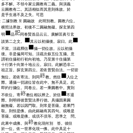
:
多不解。不領今家云圓教有二義。與演義
:
云圓教有二。其語相似而其意則殊故。於
:
是乎生過不及之失。可思
:
二據別教
圓融故 此明別教。圓教六位。
至
:
横照法界故。初後不二圓融無礙。探玄第四
:
明
品
同卷賢首品云云。廣解匡眞引玄
:
談第二之文。
其云以初攝後。寂曰。此
:
不當。涼疏釋信
攝一切位故。云以初攝
:
後。非是偏局可知。涼疏次叙五位互攝。意
:
謂初住攝初行初向初地。乃至第十住攝第
:
十行第十向第十地云云。寂曰。此解恐非二
:
祖正旨。探玄第四云。若依普賢自法。一切皆
:
無位。若依寄法。則同
教。然信
入位之
:
際。通攝一切諸位皆在此中。無不具足。此
:
即約行攝位。同卷云。若一乘圓教中。實則
:
不依位。寄
教位相以辨之。於信
不退
:
際。則明得彼普賢法界行徳。具攝因果圓
:
融無礙。若以因門取。則常是菩薩。若果門
:
取。則恒是佛。由此鎔融有其四句。或唯是
:
菩薩。或唯是佛。或倶不倶等。思準之 問。
:
此果中成佛。與
教化現何別 答。彼但
:
於一位。依一世界化現一佛。此中具足十