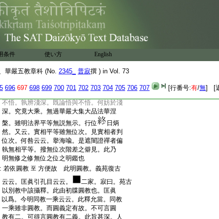
:
徳。是玄談第五之文。玄談正明頓教。次揀言
:
不同後圓融。匡眞云涼師謂是圓頓者何
:
耶。又引法數章
次引佛境界章。以無
云云
:
不字爲正。寂曰。應以有不字爲正本。何
:
者頓教也者。以一念不生前後際斷。爲其宗
用条件
使い方
English
:
致故。擧念即乖。如少林提唱。匡眞所言。雖
:
有一理定非今意
華嚴五教章科 (No.
2345_
普寂
撰 ) in Vol. 73
:
若寄言顯
如是等也 義苑復古云云。寂
至
:
曰。頓教絶離。雖不立位。其修入者。成無位
5
696
697
698
699
700
701
702
703
704
705
706
707
[行番号:
有
/
無
] [
:
位。妙玄四之二云。平等法界。尚不論悟與
:
不悟。孰辨淺深。既論悟與不悟。何妨於淺
:
深。究竟大乘。無過華嚴大集大品法華涅
:
槃。雖明法界平等無説無示。行位
日炳
:
然。又云。實相平等雖無位次。見實相者判
:
位次。何咎云云。擧海喩。是遮闇證禪者偏
:
執無相平等。撥無位次階差之僻見。此乃
:
明無修之修無位之位之明鑑也
:
若依圓教
方便故 此明圓教。義苑復古
至
:
云云。匡眞引孔目云云。
二家。寂曰。苑古
:
以別教中該攝釋。此由初牒圓教也。匡眞
:
以爲。今明同教一乘云云。此釋允當。同教
:
一乘雖非圓教。而圓義定有故。不可言圓
:
教有二。可得言圓教有二義。此旨甚深。人