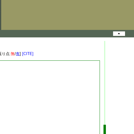
返り点:
無
/
有
]
[CITE]