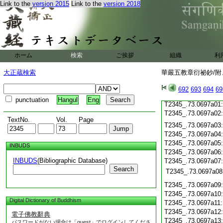
Link to the
version 2015
Link to the
version 2018
T2345_.73.0696c20
T2345_.73.0696c21
T2345_.73.0696c22
T2345_.73.0696c23
T2345_.73.0696c24
ホーム
検索
ご挨拶
組織
利
T2345_.73.0696c25
T2345_.73.0696c26
大正蔵検索
華嚴五教章衍祕鈔/附、
T2345_.73.0696c27
T2345_.73.0696c28
692
693
694
69
T2345_.73.0696c29
punctuation
Hangul
Eng
T2345_.73.0697a01
T2345_.73.0697a02
TextNo.
Vol.
Page
T2345_.73.0697a03
T2345_.73.0697a04
T2345_.73.0697a05
INBUDS
T2345_.73.0697a06
INBUDS
(Bibliographic Database)
T2345_.73.0697a07
Search
T2345_.73.0697a08
T2345_.73.0697a09
T2345_.73.0697a10
Digital Dictionary of Buddhism
T2345_.73.0697a11
T2345_.73.0697a12
電子佛教辭典
T2345_.73.0697a13
パスワードがない場合は「guest」でログインしてくださ