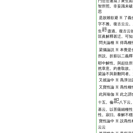
門念念速成了衆生
智所照。非妄識未破
思
是故雖欲避
了義
至
字不雅。復古云云。
生
盡過。復古云
匡眞解釋甚迀。可知
問夫論種
得爲種
至
梁攝論説
本覺是
至
所説。折薪以二義釋
耶中解性。與起信所
然章意。約會取故。
梁論不與新翻同者。
又彼論中
爲淨法
至
又寶性論
爲性種
至
此與瑜伽
此之謂
至
十五。倫
八下云
基云。以菩薩細種性
性。寂曰。泰解不穩
寶性論中
説爲性
至
云云