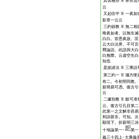
其習種亦
界所流
至
云
又起信中
一眞如
至
影章一云云
三約頓教
無二相
至
唯眞如者。以無生滅
白白。皆悉眞故。匡
云大白法界。不可言
釋論語。此語與大白
白無際。云虚空生白
知也
是故諸法
三乘説
至
第三約一
攝方便
至
有二。今初明同教。
薪簡易可憑。復古引
云
二據別教
餘可准
至
云。復古引孔目第二
此第一之文解非容易
和訓甚非。可知。次
顯現下。折薪明三決
十地論第一･
第一
義三十四上･大乘義