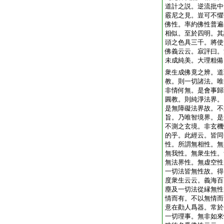
道計之説。逆流批中
霰尼之見。豈可不懼
佛性。率約佛性普遍
相似。至於四明。其
頭之色具三千。將使
佛義云云。寂評曰。
未成純美。大理粗
衆生成佛竟之辨。
教。則一切諸法。唯
非情何無。是會事歸
圓教。則純淨法界。
是無障礙法界故。不
旨。乃唯智境界。是
不測之玄境。非玄機
的乎。此經云。皆同
性。所謂無相性。無
無我性。無衆生性。
無法界性。無虚空性
一切法皆無性故。得
度衆生云云。義海百
塵及一切法從縁無性
情而有。不以無情而
意在勸人爲器。常於
一切理事。無非如來