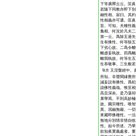
下等廣釋云云。匡眞
若隨下同教亦即下別
融性相。寂曰。其約
性相義亦可通。匡眞
旨。可知。夫種性義
麁相。何況於凡夫二
第一云。爲除五過失
生有佛性。何等除五
下劣心故。二爲令離
離虚妄執故。四爲離
離我執故。何等生五
生恭敬事。三生般若
又涅槃經中。
取意
所知。非聲聞縁覺所
誡妄説有佛性。爲犯
談佛性義哉。惟至相
高且深矣。是乃蕩却
禀學焉。不則高妙極
故。圓宗種性。唯智
異。泯融無礙。一切
來藏即佛種性。一法
無地分別情非情自他
性。如今所述。乃華
欲知眞實義處者。要