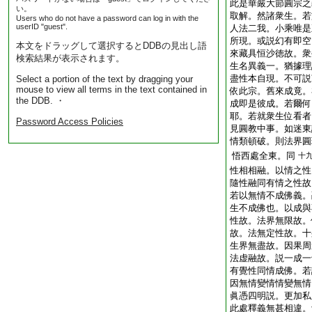
此是華嚴大節圓宗之
い。
取解。然諸衆生。若
Users who do not have a password can log in with the
userID "guest".
人法二我。小乘唯是
所現。或説幻有即空
本文をドラッグして選択するとDDBの見出し語
來藏具恒沙徳故。衆
検索結果が表示されます。
生名異義一。猶據理
盡性本自現。不可説
Select a portion of the text by dragging your
mouse to view all terms in the text contained in
依此宗。舊來成竟
the DDB. ・
成即是彼成。若爾
耶。若就衆生位看者
Password Access Policies
見圓教中事。如迷東
情類頓破。則法界圓
悟西處全東。同
十
性相相融。以情之性
隨性融同有情之性故
若以無情不成佛義
生不成佛也。以成
性故。法界無限故。
故。法無定性故。十
生界無盡故。因果周
法虚融故。説一成一
有覺性同情成佛。若
因無情變情情變無情
眞憑四明説。更加私
此處釋義無甚相違。