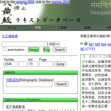
Link to the
version 2015
Link to the
version 2018
於終教中論之。何關
賢首。其喙全不相當
是亦不允。注疏改易
起信爲圓之義。何言
思
如經説言
至
悉有佛
ホーム
検索
ご挨拶
組織
利
有情悉皆成佛。義
大正蔵検索
華嚴五教章衍祕鈔/附、
十六上
次
二十六紙
687
688
689
69
之文。匡眞問答評斥
有
]
[CITE]
punctuation
Hangul
Eng
云云。寂曰。演義處
文。及第三十
二十五
TextNo.
Vol.
Page
三十疏云。如遍非情
況經云佛性除於瓦礫
中名爲法性等。明知
INBUDS
應釋言。以性從縁。
如涅槃等。以縁從性
INBUDS
(Bibliographic Database)
非。言亡四句。若二
Search
信云。以色性即智性
即色性故。説名法身
名爲菩提。説智及智
Digital Dictionary of Buddhism
五十二釋經如來成
見一切衆生成正覺
電子佛教辭典
パスワードがない場合は「guest」でログインしてくださ