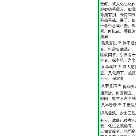
云何。彼人化心化作
起妙徳菩薩云。如我
等無有別。云何問云
善哉善哉。佛子。如
一念中悉成正覺。與
異。何以故。菩提無
無減
義意言説
無不通
至
允。折薪集成爲正
匡眞問答。引倶舍十
等者。探玄第十之文
又爲成諸
體大慈
至
云。又化用下。義苑
云云。彈當矣
又若意謂
至
得成
相宗計。何言權立。
寂曰。復古不言全闕
又本皆發
不應理
至
評爲孟浪。次出三説
有云。成佛已後亦
云。化生之義雖有。度
三如實義者。悲門窮