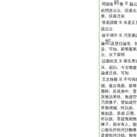
至
問若依
教
義
此問意云云。匡眞出
善。匡眞迀矣
答若謂衆
非是正
至
疏云云
故不増不
乃至廣
至
倫
及慧日論等。
旨。可知。新華嚴第
云。次下當明
設避此見
衆生界
至
斥。寂曰。今文唯縱
論者迀矣。可知
又文殊般
不可得
至
穩。復古爲善。新華
覺時。於其身中。普
至無法界性。無虚空
乃至佛子。譬如虚空
常無増減。何以故。
復如是。若成 正覺
何以故。菩提無相無
佛子。假令有人。能
心復化作恒河沙數佛
是盡恒河沙劫。無有