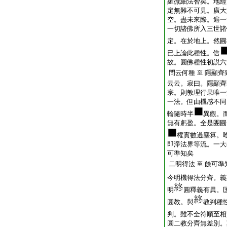
羅微細法智矣。地經
定無雜不可見。廣大
空。盡未來際。遍一
一切諸佛所入三世諸
定。在於地上。然圓
已上論此種性。信
故。圓佛種性初説六
問云何種
隱顯齊
至
云云。寂曰。隱顯齊
宗。則教理行果唯一
一法。但由機感不同
輪隨時半
異觀。
無有虧盈。全是團圓
權實數過塵算。
即淨法界等流。一大
可準知矣
二明得法
餘可準
至
今明機得法分齊。義
明
圓釋義有異。
圓教。與
教判種
判。雖不全符順至相
圓二教分齊無差別。