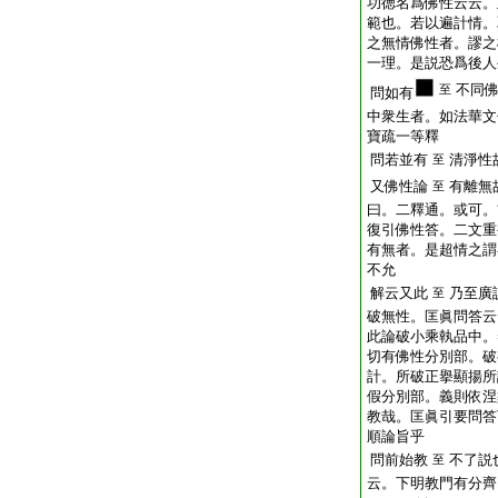
功徳名爲佛性云云。
範也。若以遍計情。
之無情佛性者。謬之
一理。是説恐爲後人
不同
至
問如有
中衆生者。如法華文
寶疏一等釋
問若並有
清淨性
至
又佛性論
有離無
至
曰。二釋通。或可。
復引佛性答。二文重
有無者。是超情之謂
不允
解云又此
乃至廣
至
破無性。匡眞問答云
此論破小乘執品中。
切有佛性分別部。破
計。所破正擧顯揚所
假分別部。義則依涅
教哉。匡眞引要問答
順論旨乎
問前始教
不了説
至
云。下明教門有分齊