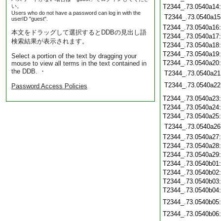
い。
T2344_.73.0540a14
Users who do not have a password can log in with the
T2344_.73.0540a15
userID "guest".
T2344_.73.0540a16
本文をドラッグして選択するとDDBの見出し語
T2344_.73.0540a17
検索結果が表示されます。
T2344_.73.0540a18
T2344_.73.0540a19
Select a portion of the text by dragging your
T2344_.73.0540a20
mouse to view all terms in the text contained in
the DDB. ・
T2344_.73.0540a21
T2344_.73.0540a22
Password Access Policies
T2344_.73.0540a23
T2344_.73.0540a24
T2344_.73.0540a25
T2344_.73.0540a26
T2344_.73.0540a27
T2344_.73.0540a28
T2344_.73.0540a29
T2344_.73.0540b01
T2344_.73.0540b02
T2344_.73.0540b03
T2344_.73.0540b04
T2344_.73.0540b05
T2344_.73.0540b06