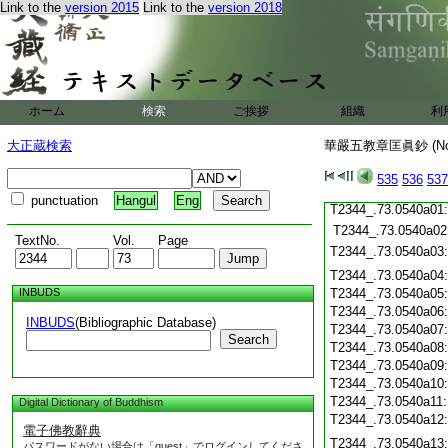
T2344_.73.0539c19
Link to the
version 2015
Link to the
version 2018
T2344_.73.0539c20
T2344_.73.0539c21
T2344_.73.0539c22
T2344_.73.0539c23
T2344_.73.0539c24
ホーム
検索
ご挨拶
組織
利
T2344_.73.0539c25
T2344_.73.0539c26
大正蔵検索
華嚴五教章匡眞鈔 (N
T2344_.73.0539c27
T2344_.73.0539c28
535
536
537
T2344_.73.0539c29
punctuation
Hangul
Eng
T2344_.73.0540a01
T2344_.73.0540a02
TextNo.
Vol.
Page
T2344_.73.0540a03
T2344_.73.0540a04
INBUDS
T2344_.73.0540a05
T2344_.73.0540a06
INBUDS
(Bibliographic Database)
T2344_.73.0540a07
Search
T2344_.73.0540a08
T2344_.73.0540a09
T2344_.73.0540a10
T2344_.73.0540a11
Digital Dictionary of Buddhism
T2344_.73.0540a12
電子佛教辭典
T2344_.73.0540a13
パスワードがない場合は「guest」でログインしてくださ