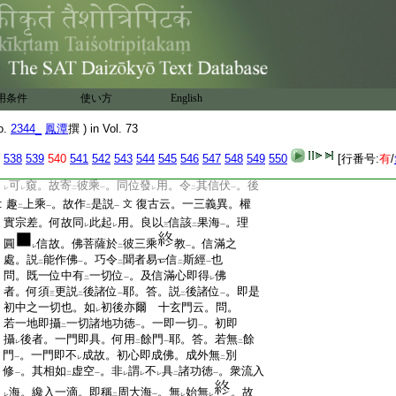
:
彼
教但於
信滿入住
。得
位證
如。能起
化
二
一
レ
レ
二
:
用
。示
現成佛
。於
後諸位
。並未
得故。皆不
自
一
二
一
二
一
レ
二
:
在
。不
同
一乘一得一切得。一起一切起。並
一
レ
二
:
皆自在
。妙趣云。華嚴中信解行等諸位。以
信
一
二
:
一言
成
其信位
。位中所
含。即通成
解行理
一
二
一
レ
二
:
事一切法門等
一
用条件
使い方
English
:
問。義既不
同。何故一種同是信滿勝進分上。
レ
:
起
此用
耶。答。爲
欲
方便顯
此一乘信滿成
二
一
レ
下
二
o.
2344_
鳳潭
撰 ) in Vol. 73
:
佛
。令
易
信受
故。於
彼教
先作
是説
義
一
二
一
二
一
二
一
:
苑云。躡
上
圓之異
。還疑
信成就發心位中
538
539
540
541
542
543
544
545
546
547
548
549
550
[行番号:
有
/
二
一
二
:
同時用起
。良以一乘之道。高不
可
仰。深不
一
レ
レ
:
可
窺。故寄
彼乘
。同位發
用。令
其信伏
。後
レ
レ
二
一
レ
二
一
:
趣
上乘
。故作
是説
復古云。一三義異。權
文
二
一
二
一
:
實宗差。何故同
此起
用。良以
信該
果海
。理
レ
レ
三
二
一
:
圓
信故。佛菩薩於
彼三乘
教
。信滿之
レ
二
一
:
處。説
能作佛
。巧令
聞者易
信
斯經
也
二
一
二
二
一
:
問。既一位中有
一切位
。及信滿心即得
佛
二
一
レ
:
者。何須
更説
後諸位
耶。答。説
後諸位
。即是
三
二
一
二
一
:
初中之一切也。如
初後亦爾 十玄門云。問。
レ
:
若一地即攝
一切諸地功徳
。一即一切
。初即
二
一
一
:
攝
後者。一門即具。何用
餘門
耶。答。若無
餘
レ
二
一
二
:
門
。一門即不
成故。初心即成佛。成外無
別
一
レ
二
:
修
。其相如
虚空
。非
謂
不
具
諸功徳
。衆流入
一
二
一
レ
レ
レ
二
一
:
海。纔入一滴。即稱
周大海
。無
始無
。故
レ
二
一
レ
レ