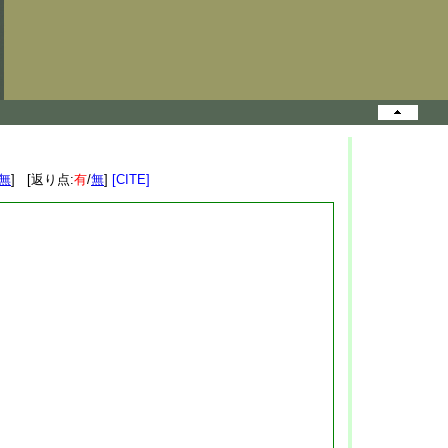
無
] [返り点:
有
/
無
]
[CITE]