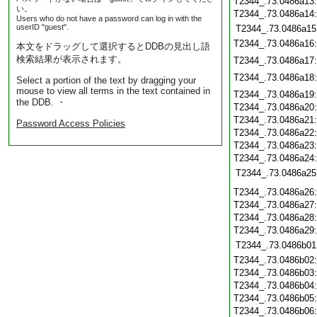
T2344_.73.0486a13
い。
T2344_.73.0486a14
Users who do not have a password can log in with the
userID "guest".
T2344_.73.0486a15
T2344_.73.0486a16
本文をドラッグして選択するとDDBの見出し語
検索結果が表示されます。
T2344_.73.0486a17
T2344_.73.0486a18
Select a portion of the text by dragging your
mouse to view all terms in the text contained in
T2344_.73.0486a19
the DDB. ・
T2344_.73.0486a20
T2344_.73.0486a21
Password Access Policies
T2344_.73.0486a22
T2344_.73.0486a23
T2344_.73.0486a24
T2344_.73.0486a25
T2344_.73.0486a26
T2344_.73.0486a27
T2344_.73.0486a28
T2344_.73.0486a29
T2344_.73.0486b01
T2344_.73.0486b02
T2344_.73.0486b03
T2344_.73.0486b04
T2344_.73.0486b05
T2344_.73.0486b06