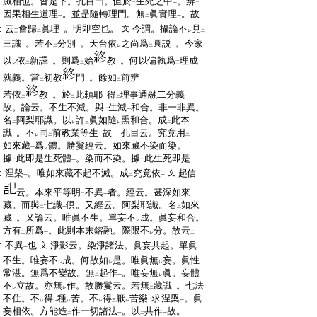
:
滅相也。皆是下。孔目曰。但於
生死之中
。辨
二
一
二
:
因果相生道理
。並是隨轉理門。無
眞實理
。故
一
二
一
:
云
會歸
眞理
。明即空也。
今謂。攝論不
見
文
三
二
一
レ
二
:
三識
。若不
分別
。天台依
之尚爲
圓説
。今家
一
二
一
レ
二
一
:
以
依
新譯
。則爲
始
教
。何以偏執爲
理成
レ
二
一
二
一
三
:
就義。當
初教
門
。餘如
前辨
二
一
二
一
:
若依
教
。於
此頼耶
得
理事通融二分義
二
一
二
一
二
一
:
故。論云。不生不滅。與
生滅
和合。非一非異。
二
一
:
名
阿梨耶識。以
許
眞如隨
熏和合。成
此本
二
レ
三
レ
二
:
識
。不
同
前教業等生
故 孔目云。究竟用
一
レ
二
一
二
:
如來藏
爲
體。勝鬘經云。如來藏不染而染。
一
レ
:
據
此即是生死體
。染而不染。據
此生死即是
二
一
二
:
涅槃
。唯如來藏不起不滅。成
究竟依
起信
文
一
二
一
:
云。本來平等明
不異
者。經云。甚深如來
二
一
:
藏。而與
七識
倶。又經云。阿梨耶識。名
如來
二
一
二
:
藏
。又論云。唯眞不生。單妄不
成。眞妄和合。
一
レ
:
方有
所爲
。此則本末鎔融。際限不
分。故云
二
一
レ
二
:
不異
也
淨影云。染淨諸法。眞妄共起。單眞
文
一
:
不生。唯妄不
成。何故如
是。唯眞無
妄。眞性
レ
レ
レ
:
常湛。無爲不變故。無
起作
。唯妄無
眞。妄體
二
一
レ
:
不
立故。亦無
作。故勝鬘云。若無
藏識
。七法
レ
レ
二
一
:
不住。不
得
種
苦。不
得
厭
苦樂
求涅槃
。眞
レ
レ
レ
レ
三
レ
二
一
:
妄相依。方能造
作一切諸法
。以
共作
故。
二
一
二
一