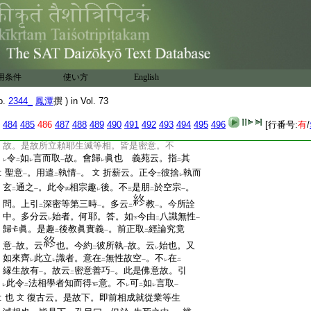
何故不
云
執藏
。三
レ
二
一
:
義
阿陀那阿陀那識。謂。能
一
相雜濫。故知非也
:
數數令
生相續持
諸根等
。令
不
壞故。又能
三
二
一
レ
レ
此文雖
據
孔目
。彼約
單
レ
二
一
レ
:
積
集一切法習氣
故
二
一
解。此約
重説
。有
何理趣
二
一
二
一
:
更引
清涼
。解釋云云。皆妄解也。後學並勿
二
一
用条件
使い方
English
:
用
之也。言
瑜伽中等
者。孔目云。如
彼論先
レ
レ
二
一
下
:
廣辨
頼耶熏習成
種。乃至後論
判等
。如
決擇
二
上
二
o.
2344_
鳳潭
撰 ) in Vol. 73
折薪全依
二
:
上引了
一
孔目
。故略
一
484
485
486
487
488
489
490
491
492
493
494
495
496
[行番号:
有
/
:
解云。既齊
此不見等處
。爲
立
心意
之善巧
二
一
下
二
一
上
:
故。是故所立頼耶生滅等相。皆是密意。不
:
令
如
言而取
故。會歸
眞也 義苑云。指
其
レ
二
レ
一
レ
二
:
聖意
。用遣
執情
。
折薪云。正令
彼捨
執而
文
一
二
一
三
レ
:
玄
通之
。此令
相宗趣
後。不
是朋
於空宗
。
二
一
四
レ
三
二
一
:
問。上引
深密等第三時
。多云
教
。今所詮
二
一
二
一
:
中。多分云
始者。何耶。答。如
今由
八識無性
レ
下
二
一
:
歸
眞。是趣
後教眞實義
。前正取
經論究竟
二
一
二
:
意
故。云
也。今約
彼所執
故。云
始也。又
一
二
一
レ
:
如來齊
此立
識者。意在
無性故空
。不
在
レ
レ
二
一
レ
二
:
縁生故有
。故云
密意善巧
。此是佛意故。引
一
二
一
:
此令
法相學者知而得
意。不
可
如
言取
レ
二
レ
二
レ
一
:
也
復古云。是故下。即前相成就從業等生
文