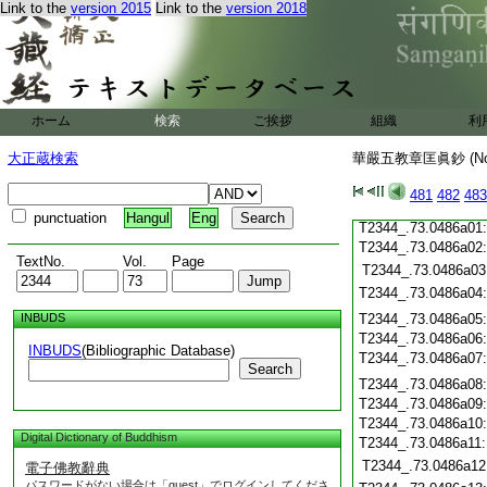
Link to the
version 2015
Link to the
version 2018
T2344_.73.0485c20
T2344_.73.0485c21
T2344_.73.0485c22
T2344_.73.0485c23
ホーム
検索
ご挨拶
組織
利
T2344_.73.0485c24
T2344_.73.0485c25
大正蔵検索
華嚴五教章匡眞鈔 (N
T2344_.73.0485c26
481
482
483
T2344_.73.0485c27
punctuation
Hangul
Eng
T2344_.73.0486a01
T2344_.73.0486a02
TextNo.
Vol.
Page
T2344_.73.0486a03
T2344_.73.0486a04
INBUDS
T2344_.73.0486a05
T2344_.73.0486a06
INBUDS
(Bibliographic Database)
T2344_.73.0486a07
Search
T2344_.73.0486a08
T2344_.73.0486a09
T2344_.73.0486a10
Digital Dictionary of Buddhism
T2344_.73.0486a11
T2344_.73.0486a12
電子佛教辭典
パスワードがない場合は「guest」でログインしてくださ