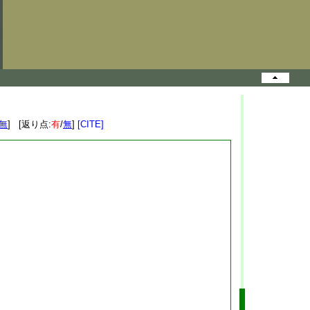
無
] [返り点:
有
/
無
]
[CITE]