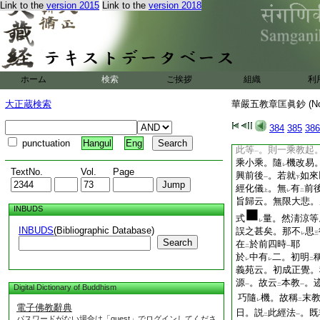
前後際劫
。是謂
諸
Link to the
version 2015
Link to the
version 2018
一
二
故。三機感故。如來
生
。現身説法。舍
一
普現
一切衆生前
。
二
一
此菩提樹
。一切佛
一
孔
。皆有
無量菩薩
一
二
ホーム
検索
ご挨拶
組織
利
云。正是此經所説分
逐
機漸施
末教
故
レ
二
一
大正蔵検索
華嚴五教章匡眞鈔 (N
依
此方起
末故。
レ
方於
鹿苑等處
。漸
384
385
386
二
一
品云。猶如
日出照
下
二
punctuation
Hangul
Eng
此等
。則一乘教起
一
乘小乘。隨
機改易
レ
TextNo.
Vol.
Page
興前後
。若就
如來
一
下
經化儀
。無
有
前
上
レ
二
旨歸云。無限大悲。
INBUDS
式
量。然淸涼等
レ
INBUDS
(Bibliographic Database)
誤之甚矣。那不
思
レ
三
Search
在
於前四時
耶
二
一
於
中有
二。初明
レ
レ
二
義苑云。初成正覺
源
。故云
本教
。
一
二
一
Digital Dictionary of Buddhism
巧隨
機。故稱
末
レ
二
電子佛教辭典
日。説
此經法
。既
二
一
パスワードがない場合は「guest」でログインしてくださ