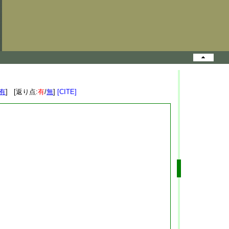
有
] [返り点:
有
/
無
]
[CITE]