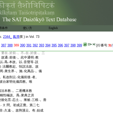
佛法爾常説故
也。二願力
一
平等。無
有
改易
。隨
應
衆
レ
二
一
レ
二
那品云。佛身充
滿諸法界
。
二
一
應
受化器
悉充滿。故處
二
一
二
刹
塵等爾所佛。坐
一毛
二
衆
。各爲具説
普賢行
。解
一
二
一
用条件
使い方
English
齊。四爲本故。謂。將欲
三
。宜
最初先示
本法
。明
後
三
二
一
二
o.
2344_
鳳潭
撰 ) in Vol. 73
是故最初説
此經法
。然後
二
一
説
枝末小乘等法
。性起
387
388
389
390
391
392
393
394
395
396
397
398
399
[行番号:
無
/
二
一
高山
等
。餘如
彼明
。今準
一
上
二
一
二
。要在
於前
。不
在
於後
。三
二
一
レ
二
一
。故通
前後
。此中通明
教
二
一
二
以
爲
本故。以
音聲等
説
レ
レ
二
一
後
法爾教起。恒説法故。故
一
周
衆生界
。施
化萬品
。儀
二
一
二
一
。私改削云
化儀前後
者。
二
一
彼台家明化儀四教。唯
稱法本教
。二逐機末教
一
。稱性極談。爲
衆典之洪
二
迹後化霑
忍土
。漸被
三根
。善
二
一
二
一
教
問。初成正覺。第二七
文
一
非
久遠
。故荆溪云。有
始成
二
一
二