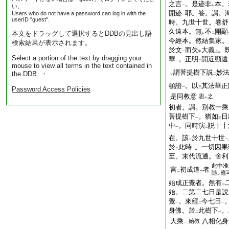
之言
。是迹非
本。
い。
一
レ
開迹
耶。答。謂。
Users who do not have a password can log in with the
一
userID "guest".
時。九世十世。卷舒
久遠本。無
不
開顯
本文をドラッグして選択するとDDBの見出し語
レ
二
今經本。然結集家。
検索結果が表示されます。
於文
而失
大義
。
一
中
上
Select a portion of the text by dragging your
華
。正明
開近顯遠
一
二
mouse to view all terms in the text contained in
謂菩提樹下説
妙
the DDB. ・
レ
二
頓證
。以
其法華正
Password Access Policies
一
三
是同教意
思
之
レ
初者。謂。別教一乘
菩提樹下
。猶如
日
一
三
中
。同時演
説十十
一
二
在。該
於九世十世
二
一
於
此時
。一切因果
二
一
至。末代流通。舍利
此中准
言
初成道
者
二
一
隨
應
レ
始成正覺者。然有
二
始。二第二七日是説
覺
。來經
今七日
一
二
一
身佛。於
此樹下
。
二
一
大乘
八相化身
始教
一