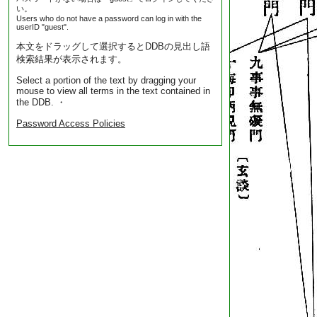
い。
Users who do not have a password can log in with the
userID "guest".
本文をドラッグして選択するとDDBの見出し語
検索結果が表示されます。
Select a portion of the text by dragging your
mouse to view all terms in the text contained in
the DDB. ・
Password Access Policies