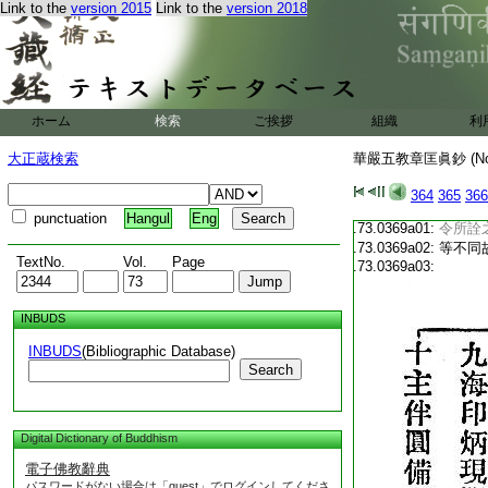
T2344_.73.0368c21:
教義。
Link to the
version 2015
Link to the
version 2018
T2344_.73.0368c22:
相眞如
T2344_.73.0368c23:
深前後
T2344_.73.0368c24:
會縁入
無名之
T2344_.73.0368c25:
無名之
ホーム
検索
ご挨拶
組織
利
T2344_.73.0368c26:
云泯相
有
實義
大正蔵検索
T2344_.73.0368c27:
華嚴五教章匡眞鈔 (N
歸性。
364
365
366
T2344_.73.0368c28:
此意也
punctuation
Hangul
Eng
T2344_.73.0369a01:
令所詮
T2344_.73.0369a02:
等不同
TextNo.
Vol.
Page
T2344_.73.0369a03:
INBUDS
INBUDS
(Bibliographic Database)
Search
Digital Dictionary of Buddhism
電子佛教辭典
パスワードがない場合は「guest」でログインしてくださ