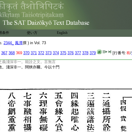
漸從其末義。三乘
教。寂照照寂。一
。幷初教門染淨即空
中間三教。淺
文
。思之可知。然探玄等教體十門中。
實門者。若歸性邊。雖是彼頓教説
教。目
一實攝。既云會縁或會相等。不
義
用条件
使い方
English
。則知非唯頓門。此當熟教中即性
名無名之教。目無名之義。是也。故淸涼亦云。
o.
2344_
鳳潭
撰 ) in Vol. 73
教中。少説法相。多説法性。所説法相。亦會
當
367
368
369
370
371
372
373
374
375
376
377
378
379
[行番号:
有
/
故至相云。三乘一乘差別不同。致
之義淺深非一。能詮之文。言無言
故。淺深非一。闊狹亦爾。今以十門