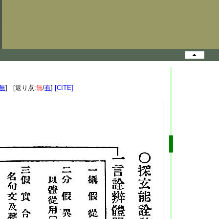
無
] [返り点:
無
/
有
]
[CITE]