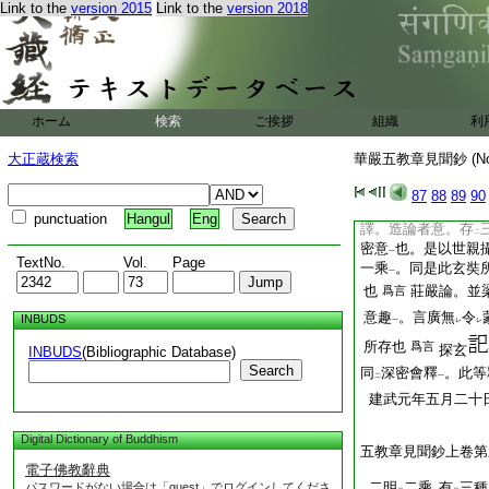
Link to the
version 2015
Link to the
version 2018
意樂下復次得
意故
レ
意及化爲
一義
。以
二
一
者。成
十義
歟。一
二
一
餘論云。諸佛説
一
二
性機引入。悉爲
令
レ
レ
性説一乘
也。以
此
一
二
ホーム
検索
ご挨拶
組織
利
論八意者。祕密義可
法説
之者。一乘義
レ
レ
大正蔵検索
華嚴五教章見聞鈔 (N
此八意中。以
第八
二
一
問。若爾者。如何
87
88
89
90
佛説
一乘
。二頌顯
二
一
punctuation
Hangul
Eng
譯。造論者意。存
二
密意
也。是以世親
一
TextNo.
Vol.
Page
一乘
。同是此玄奘
一
也
莊嚴論。並
爲言
意趣
。言廣無
令
INBUDS
一
レ
レ
所存也
爲言
探玄
INBUDS
(Bibliographic Database)
Search
同
深密會釋
。此等
二
一
建武元年五月二十
Digital Dictionary of Buddhism
五教章見聞鈔上卷第
電子佛教辭典
二明
二乘
有
三種
パスワードがない場合は「guest」でログインしてくださ