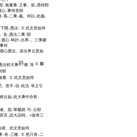
一
至
無量乘
之事。依
憑何耶
二
一
レ
迴心
事何意耶
一
覺
爲
二乘
義。何以
此義
一
二
一
二
一
下開
愚法
此文意如何
文
一
二
一
。名
愚法二乘
耶
二
一
迴心
時許
出界
。三乘建
二
一
二
一
事何
迴心愚法。並出界云意如
爾
文
愚法初大乘
教
等
一
何耶
無量
此文意如何
文
一
門。若不
信
此法
等之引
レ
二
一
經云如
此大乘中亦有
レ
一
者。指
華嚴經
可
云耶
二
一
レ
若言
説大品時。○故有三
二
知者。此文意如何
乘
有
三種
然只有
二
文
一
二
一
二