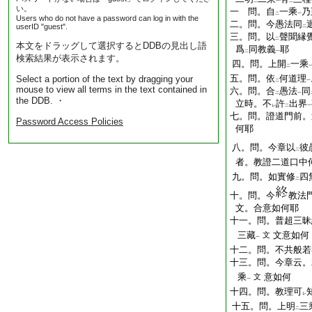
二
一
二
い。
一 問。自
一乘
乃
二
一
Users who do not have a password can log in with the
二。問。今愚法同
userID "guest".
二
三。問。以
聲聞縁
二
本文をドラッグして選択するとDDBの見出し語
爲
同教義
耶
二
一
検索結果が表示されます。
四。問。上開
一乘
二
五。問。依
何道理
Select a portion of the text by dragging your
二
一
mouse to view all terms in the text contained in
六。問。合
愚法
同
二
一
the DDB. ・
立時。不
許
出界
レ
二
一
七。問。證道門前。
Password Access Policies
何耶
八。問。今章以
彼
二
者。教證二道口中
九。問。如實修
四
二
十。問。今
教法
文。合意如何耶
十一。問。普超三昧
三藏
文意如何
文
一
十二。問。不共般若
十三。問。今章云。
乘
意如何
文
一
十四。問。教理可
レ
十五。問。上明
三
二