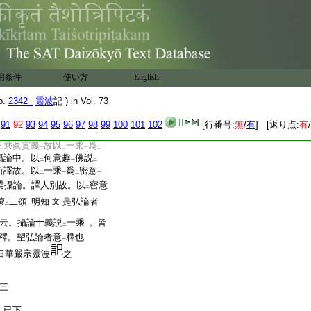
。二意樂中別義也。合二
定性
説
一乘
。爲
一義
二
一
二
一
二
一
義云。今定性説一乘者。即
乘
。即是此句也。上不定
一
成
菩薩種姓
故。爲
定
二
一
二
意
。可
了簡
也師云。莊嚴
一
二
一
用条件
使い方
English
同
梁論料簡
也。但約
レ
二
一
隱密。是故云
八意
也。實
二
一
o.
2342_
靈波
記 ) in Vol. 73
爲
顯了一乘
。餘爲
祕密
二
一
二
一
無性攝論云。依
此密意
。
91
92
93
94
95
96
97
98
99
100
101
102
[行番号:
無
/
有
] [返り点:
有
/
二
一
示乎 答。彼論唐三藏所
三乘眞實義
故以
一乘
爲
一
二
一
二
攝論中。以
何意趣
佛説
二
一
二
所譯故。以
一乘
爲
密意
二
一
二
一
梁攝論。譯人別故。以
密意
二
蒙
二頌
明知
是弘論者
文
二
一
云。攝論十義説
一乘
。皆
二
一
釋。望弘論者意
釋也
一
日華嚴宗靈波
之
三
已下